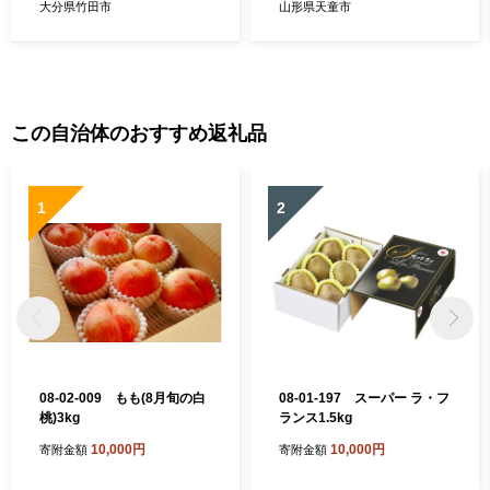
大分県竹田市
山形県天童市
この自治体のおすすめ返礼品
1
2
08-02-009 もも(8月旬の白
08-01-197 スーパー ラ・フ
桃)3kg
ランス1.5kg
10,000円
10,000円
寄附金額
寄附金額