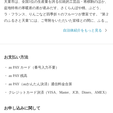
天童市は、全国1位の生産量を誇る伝統的工芸品・将棋駒のほか、
盆地特有の寒暖差の差が産みだす、さくらんぼや桃、ぶどう、
ラ・フランス、りんごなど四季折々のフルーツが豊富です。 ”第２
のふるさと天童"には、ご寄附をいただいた皆様との間に、ふるさ
と納税を通じて絆を形成し、本市が皆様にとって"第２のふるさ
自治体紹介をもっと見る
と"と感じていただけるようにとの思いが込められています。 春夏
秋冬を通じたイベントもございます。これをきっかけに、ぜひ天
童市を訪れ、本市の魅力を肌で感じ取ってみてはいかがですか？
ふるさと納税をきっかけに、ちょっとしたお出掛けや旅行先の
お支払い方法
選択など、あなたの第２のふるさとに天童が立候補させていただ
きます！
au PAY カード（番号入力不要）
au PAY 残高
au PAY（auかんたん決済）通信料金合算
クレジットカード決済（VISA、Master、JCB、Diners、AMEX）
お申し込みに関して