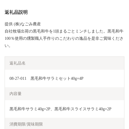
返礼品説明
提供 (株)なごみ農産
自社牧場出荷の黒毛和牛を1頭まるごとミンチしました。黒毛和牛
100％使用の燻製職人手作りのこだわりの逸品を是非ご賞味くださ
い。
返礼品名
08-27-011　黒毛和牛サラミセット40g×4P
内容量
黒毛和牛サラミ40g×2P、黒毛和牛スライスサラミ40g×2P
消費期限/賞味期限