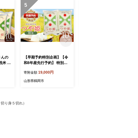
5
6
さんの
【早期予約特別企画】【令
【令和7年産】 山形はえぬ
米 10
和8年産先行予約】 特別栽
き 無洗米 5kg (5kg×1袋)
県鶴岡市
培米 つや姫 精米 10kg (5kg
山形県鶴岡市産 株式会社
19,000円
13,500円
寄附金額
寄附金額
ファー
×2袋) 山形県鶴岡産 鶴岡
菜な八（鶴岡ファーマー
g 特別栽
協同ファーム
ズ）
山形県鶴岡市
山形県鶴岡市
ランド米
味ランク
冷めても
すすめ
り切り身５切れ）
山形 鶴