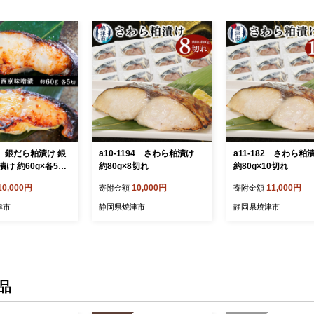
49 銀だら粕漬け 銀
a10-1194 さわら粕漬け
a11-182 さわら
け 約60g×各5切
約80g×8切れ
約80g×10切れ
10,000円
10,000円
11,000円
寄附金額
寄附金額
津市
静岡県焼津市
静岡県焼津市
品