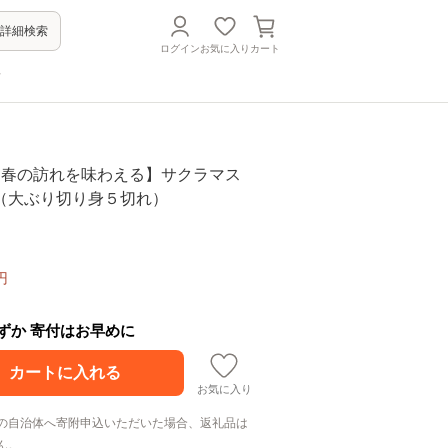
詳細検索
ログイン
お気に入り
カート
方
8 【春の訪れを味わえる】サクラマス
（大ぶり切り身５切れ）
円
わずか 寄付はお早めに
お気に入り
の自治体へ寄附申込いただいた場合、返礼品は
ん。