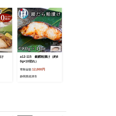
粕漬け
a12-115 銀鱈粕漬け（約8
0g×10切れ）
12,000円
寄附金額
静岡県焼津市