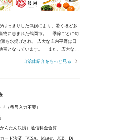
はっきりした気候により、驚くほど多
産物に恵まれた鶴岡市。 季節ごとに旬
0種類も水揚げされ、 広大な庄内平野は日
地帯となっています。 また、広大な土
は多彩な歴史と伝統文化をもたらしまし
自治体紹介をもっと見る
伝統行事や特色あるまつりは、今もなお
って大切に継承されています。 その特
、日本初となるユネスコ食文化創造都市
--------
法
 ----------------------------------
 カード（番号入力不要）
務課 ふるさと納税担当（平日8時30分~1
高
（auかんたん決済）通信料金合算
等に関する問い合わせ 株式会社チャンピ
ード決済（VISA、Master、JCB、Di