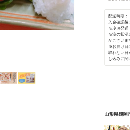
配送時期：
入金確認後
※冷凍発送
※漁の状況
がございま
※お届け日
取れない日
し込みに関
山形県鶴岡