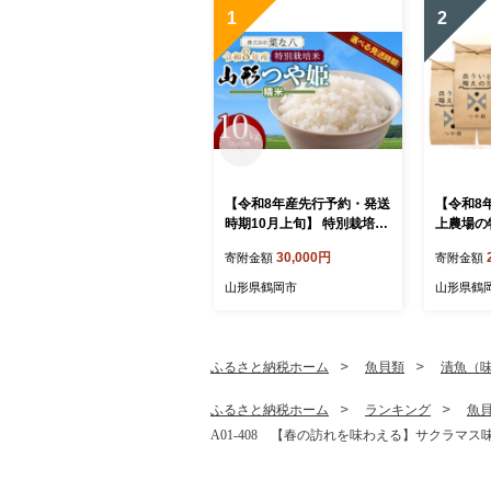
1
2
【令和8年産先行予約・発送
【令和8
時期10月上旬】 特別栽培米
上農場の
山形つや姫 精米 10kg(5kg×
無洗米 6
30,000円
寄附金額
寄附金額
2) 山形県鶴岡市産 株式
-856 
会社菜な八（鶴岡ファーマ
山形県鶴岡市
山形県鶴
ーズ）
ふるさと納税ホーム
魚貝類
漬魚（
ふるさと納税ホーム
ランキング
魚
A01-408 【春の訪れを味わえる】サクラマ