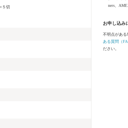
オン(管理業務
ners、AM
×５切
8:00 ※土
EL: 0120-153-
お申し込み
不明点がある
ある質問（FA
ださい。