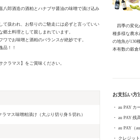
嘉八郎酒造の酒粕とハナブサ醤油の味噌で漬け込み
して扱われ、お祭りのご馳走には必ずと言っていい
四季の変化が
な郷土料理として親しまれています。
種多様な農水
フワでお味噌と酒粕のバランスが絶妙です。
の地魚が13
逸品！！
本有数の穀倉
地と自然環境
サクラマス】をご賞味ください。
た。 地域の
市民の手によ
色が認められ
になりました。 ----------------------------------------
お支払い方
各種お問合せ先について
-------------- ●ふるさと納税全般に関する問い合わせ 鶴
au PAY
岡市総務部総
】サクラマス味噌粕漬け（大ぶり切り身５切れ）
au PAY 残
7時15分） 電話0235-25-2118（直通） FAX0235-24-90
71 E-mail：furusato@city.tsuruoka.yamagata.jp ●お礼の品
au PAY
の内容や発送
クレジットカ