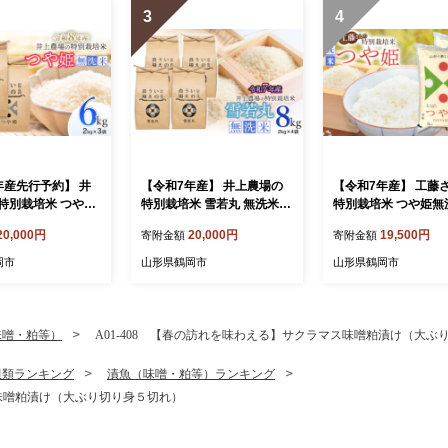
3
4
年産先行予約】 井
【令和7年産】 井上農場の
【令和7年産】 工藤
特別栽培米 つや姫
特別栽培米 雪若丸 無洗米 8
特別栽培米 つや姫無洗
kg（2kg×3袋） K
kg（2kg×4袋） K-756
kg (5kg×2袋) 山形
20,000円
20,000円
19,500円
寄附金額
寄附金額
山形県鶴岡市
産 株式会社サンエイ
ム | 米 つや姫 10k
岡市
山形県鶴岡市
山形県鶴岡市
培米 無洗米 国産ブ
米どころ 庄内米 食
特A ご飯 おにぎり 
美味しい お弁当 お
味噌・粕等）
A01-408 【春の訪れを味わえる】サクラマス味噌粕漬け（大ぶ
人気 家計応援 東北 
岡市 送料無料
貝類ランキング
漬魚（味噌・粕等）ランキング
ス味噌粕漬け（大ぶり切り身５切れ）