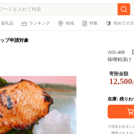
返礼品
ランキング
地域
特集
初めての
ップ申請対象
A01-40
味噌粕漬け
寄附金額
12,500
在庫: 残り
現在お住まい
贈答されませ