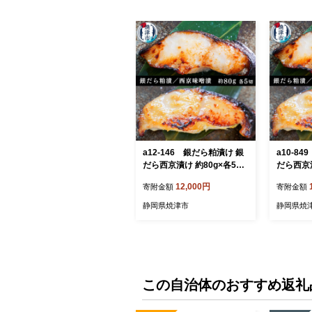
a12-146 銀だら粕漬け 銀
a10-8
だら西京漬け 約80g×各5切
だら西京漬
れ
れ
12,000円
寄附金額
寄附金額
静岡県焼津市
静岡県焼
この自治体のおすすめ返礼