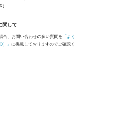
受託事業者) 営業時間 【平日】10:00〜1
EX）
日祝祭日はお休みをいただいております。 T
012 E-mail：3012_turuoka@champion.co.jp
に関して
場合、お問い合わせの多い質問を
「よく
Q）」
に掲載しておりますのでご確認く