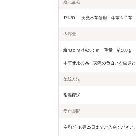
返礼品名
J21-801　天然本革使用！牛革＆羊
内容量
縦40ｃｍ×横36ｃｍ　重量　約500ｇ
本革使用の為、実際の色合いが画像と
配送方法
常温配送
受付期間
令和7年10月25日までご入金ください。