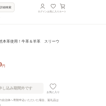
詳細検索
ログイン
お気に入り
カート
方
1 天然本革使用！牛革＆羊革 スリーウ
0
円
お気に入り
の自治体へ寄附申込いただいた場合、返礼品は
ん。