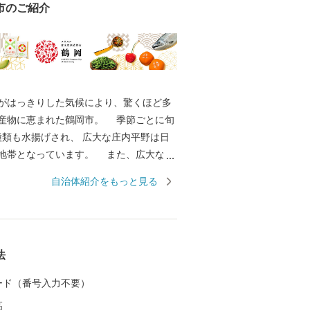
市のご紹介
はっきりした気候により、驚くほど多
産物に恵まれた鶴岡市。 季節ごとに旬
0種類も水揚げされ、 広大な庄内平野は日
地帯となっています。 また、広大な土
は多彩な歴史と伝統文化をもたらしまし
自治体紹介をもっと見る
伝統行事や特色あるまつりは、今もなお
って大切に継承されています。 その特
、日本初となるユネスコ食文化創造都市
--------
法
 ----------------------------------
 カード（番号入力不要）
務課 ふるさと納税担当（平日8時30分~1
高