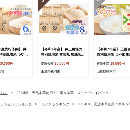
3
4
年産先行予約】 井
【令和7年産】 井上農場の
【令和7年産】 工藤
特別栽培米 つや姫
特別栽培米 雪若丸 無洗米 8
特別栽培米 つや姫無洗
kg（2kg×3袋） K
kg（2kg×4袋） K-756
kg (5kg×2袋) 山形
20,000円
20,000円
19,500円
寄附金額
寄附金額
山形県鶴岡市
産 株式会社サンエイ
ム | 米 つや姫 10k
岡市
山形県鶴岡市
山形県鶴岡市
培米 無洗米 国産ブ
米どころ 庄内米 食
特A ご飯 おにぎり 
美味しい お弁当 お
カバン
J21-801 天然本革使用！牛革＆羊革 スリーウエイバック
人気 家計応援 東北 
岡市 送料無料
ァッションランキング
カバンランキング
J21-801 天然本革使用！牛