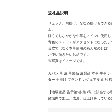
返礼品説明
リュック、肩掛け、ななめ掛けもできる
ム。
軽くてしなやかな牛革をメインに使用し
青色のステッチがアクセントになったデ
合皮ではなく本革使用の為天然のしぼ（
お使い頂きたいお品です。
※写真はイメージです。
カバン 革 皮 革製品 皮製品 本革 牛革 
ダー 手提げ ブランド カジュアル 山形 
【地場産品(告示第5条第3号)に該当する
区域内で加工、成形、仕上げをしている