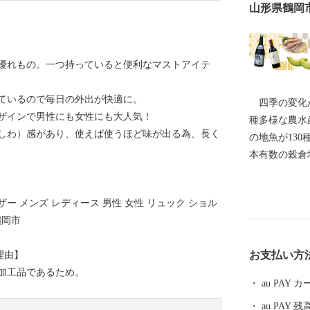
山形県鶴岡
優れもの。一つ持っていると便利なマストアイテ
ているので毎日の外出が快適に。
四季の変化が
ザインで男性にも女性にも大人気！
種多様な農水
しわ）感があり、使えば使うほど味が出る為、長く
の地魚が13
本有数の穀倉
地と自然環境
た。 地域の
レザー メンズ レディース 男性 女性 リュック ショル
市民の手によ
鶴岡市
色が認められ
になりました。 ----------------------------------------
お支払い方
理由】
各種お問合せ先について
加工品であるため。
-------------- ●ふるさと納税全般に関する問い合わせ 鶴
au PAY
岡市総務部総
au PAY 残