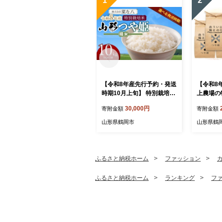
1
2
【令和8年産先行予約・発送
【令和8
時期10月上旬】 特別栽培米
上農場の
山形つや姫 精米 10kg(5kg×
無洗米 6
30,000円
寄附金額
寄附金額
2) 山形県鶴岡市産 株式
-856 
会社菜な八（鶴岡ファーマ
山形県鶴岡市
山形県鶴
ーズ）
ふるさと納税ホーム
ファッション
ふるさと納税ホーム
ランキング
フ