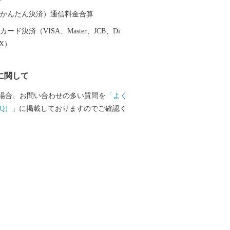
（auかんたん決済）通信料金合算
等に関する問い合わせ 株式会社チャンピ
ード決済（VISA、Master、JCB、Di
受託事業者) 営業時間 【平日】10:00〜1
EX）
日祝祭日はお休みをいただいております。 T
012 E-mail：3012_turuoka@champion.co.jp
に関して
場合、お問い合わせの多い質問を
「よく
Q）」
に掲載しておりますのでご確認く