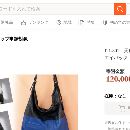
返礼品
ランキング
地域
特集
初めての
ップ申請対象
J21-80
エイバック
寄附金額
120,00
在庫：なし
現在お住まい
贈答されませ