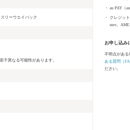
7時15分） 電話0235-25-2118（直通） FAX0235-24-90
71 E-mail：furusato@city.tsuruoka.yamagata.jp ●お礼の品
au PAY
の内容や発送
革　スリーウエイバック
クレジットカ
オン(管理業務
ners、AM
8:00 ※土
EL: 0120-153-
お申し込み
不明点がある
若干異なる可能性があります。
ある質問（FA
ださい。

