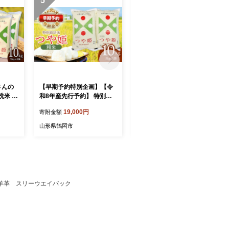
5
6
さんの
【早期予約特別企画】【令
【令和7年産】 山形はえぬ
米 10
和8年産先行予約】 特別栽
き 無洗米 5kg (5kg×1袋)
県鶴岡市
培米 つや姫 精米 10kg (5kg
山形県鶴岡市産 株式会社
19,000円
13,500円
寄附金額
寄附金額
ファー
×2袋) 山形県鶴岡産 鶴岡
菜な八（鶴岡ファーマー
g 特別栽
協同ファーム
ズ）
山形県鶴岡市
山形県鶴岡市
ランド米
味ランク
冷めても
すすめ
山形 鶴
革＆羊革 スリーウエイバック