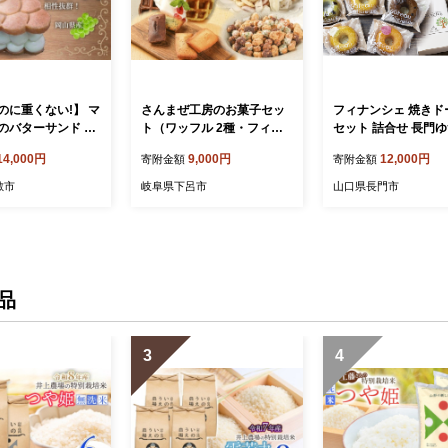
のに重くない!】 マ
さんまぜ工房のお菓子セッ
フィナンシェ 焼きド
のバターサンド 10
ト（ワッフル 2種・フィナ
セット 詰合せ 長門
ーサンド マスカット
ンシェ 4種・花あられ・豆
10個セット 焼き菓子
14,000円
9,000円
12,000円
寄附金額
寄附金額
ト・オブ・アレキ
菓子）菓子 洋菓子 焼き菓子
長門市
ア スイーツ デザー
焼菓子
敷市
岐阜県下呂市
山口県長門市
 菓子 おかし 焼き
品
3
4