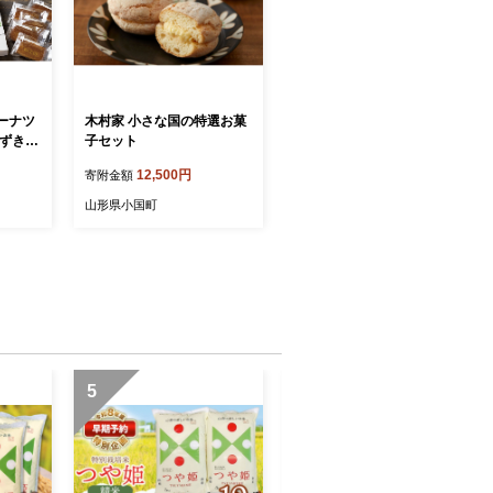
ーナツ
木村家 小さな国の特選お菓
ゆずきち
子セット
 お菓子
12,500円
寄附金額
山形県小国町
5
6