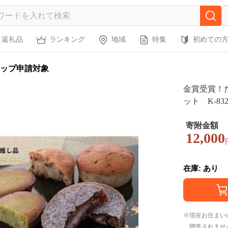
返礼品
ランキング
地域
特集
初めての
ップ申請対象
金賞受賞！
ット K-8
寄附金額
12,000
在庫: あり
現在お住まい
贈答されませ