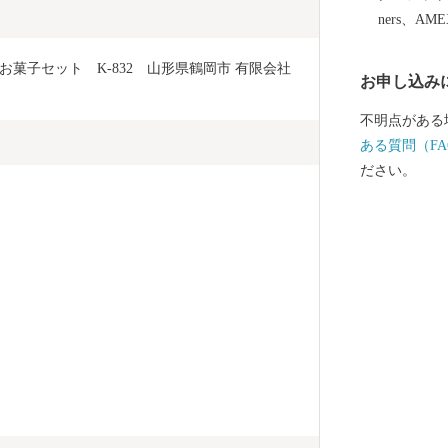
オン(管理業務
ners、AM
8:00 ※土
EL: 0120-153-
菓子セット　K-832　山形県鶴岡市 有限会社 
お申し込み
不明点がある
ある質問（FA
ださい。