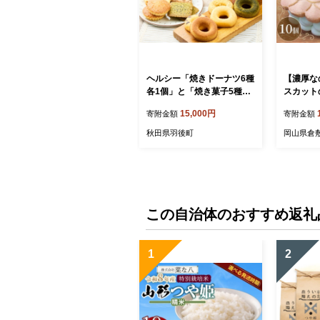
ヘルシー「焼きドーナツ6種
【濃厚な
各1個」と「焼き菓子5種10
スカット
個」詰め合わせ［菓子舗 木
個 バタ
15,000円
寄附金額
寄附金額
村屋］西馬音内 老舗【スイ
マスカッ
ーツ お菓子 焼菓子 ドーナ
サンドリ
秋田県羽後町
岡山県倉
ツ ケーキ マドレーヌ フィ
ト 洋菓子
ナンシェ ギフト 秋田 羽後
菓子
】
この自治体のおすすめ返礼
1
2