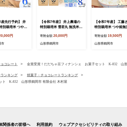
年産先行予約】 井
【令和7年産】 井上農場の
【令和7年産】 工藤
特別栽培米 つや姫
特別栽培米 雪若丸 無洗米 8
特別栽培米 つや姫無洗
kg（2kg×3袋） K
kg（2kg×4袋） K-756
kg (5kg×2袋) 山形
20,000円
20,000円
19,500円
寄附金額
寄附金額
山形県鶴岡市
産 株式会社サンエイ
ム | 米 つや姫 10k
岡市
山形県鶴岡市
山形県鶴岡市
培米 無洗米 国産ブ
米どころ 庄内米 食
特A ご飯 おにぎり 
美味しい お弁当 お
チョコレート
金賞受賞！だだちゃ豆フィナンシェ お菓子セット K-832 山形
人気 家計応援 東北 
岡市 送料無料
子ランキング
焼菓子・チョコレートランキング
 K-832 山形県鶴岡市 有限会社 木村屋
体関係者の皆様へ
利用規約
ウェブアクセシビリティの取り組み