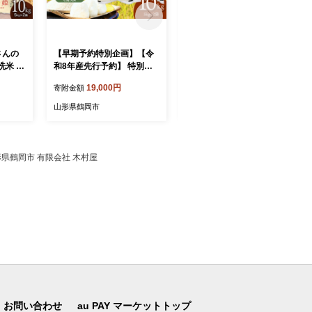
さんの
【早期予約特別企画】【令
【令和8年産先行予約】 東
米 10
和8年産先行予約】 特別栽
荒屋産 幸水 (和梨) 5kg
県鶴岡市
培米 つや姫 精米 10kg (5kg
山形県鶴岡市 鶴岡中央
19,000円
13,500円
寄附金額
寄附金額
ファー
×2袋) 山形県鶴岡産 鶴岡
青果 | 梨 ナシ 果物 くだも
g 特別栽
協同ファーム
の フルーツ 旬 期間限定 5キ
山形県鶴岡市
山形県鶴岡市
ランド米
ロ 甘い みずみずしい おす
味ランク
すめ 人気 お取り寄せ 返礼
冷めても
品
すすめ
県鶴岡市 有限会社 木村屋
山形 鶴
お問い合わせ
au PAY マーケットトップ