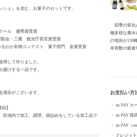
ンシェ』を含む、お菓子のセットです。
四季の変化が
ンクール 優秀賞受賞
種多様な農水
大博覧会・三重 観光庁長官賞受賞
の地魚が13
！つるおか名物コンテスト 菓子部門 金賞受賞
本有数の穀倉
地と自然環境
使用して作りました。
た。 地域の
お届けする一品です。
市民の手によ
色が認められ
になりました。 ----------------------------------------
お支払い方
る場合がございます。
各種お問合せ先について
-------------- ●ふるさと納税全般に関する問い合わせ 鶴
au PAY
理由】
岡市総務部総
au PAY 残
、区域内で加工、調理、袋詰めをしている加工品で
7時15分） 電話0235-25-2118（直通） FAX0235-24-90
71 E-mail：furusato@city.tsuruoka.yamagata.jp ●お礼の品
au PAY
の内容や発送
クレジットカ