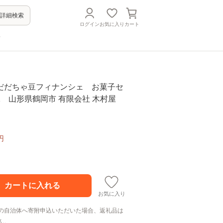
詳細検索
ログイン
お気に入り
カート
方
だだちゃ豆フィナンシェ お菓子セ
32 山形県鶴岡市 有限会社 木村屋
円
お気に入り
の自治体へ寄附申込いただいた場合、返礼品は
ん。