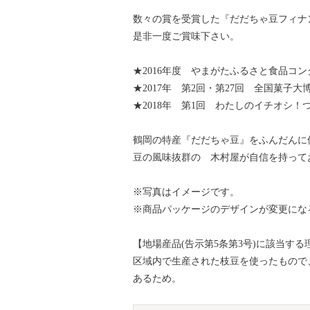
数々の賞を受賞した『だだちゃ豆フィナ
是非一度ご賞味下さい。
★2016年度 やまがたふるさと食品コ
★2017年 第2回・第27回 全国菓子
★2018年 第1回 わたしのイチオシ
鶴岡の特産『だだちゃ豆』をふんだんに
豆の風味抜群の 木村屋が自信を持って
※写真はイメージです。
※商品パッケージのデザインが変更にな
【地場産品(告示第5条第3号)に該当する
区域内で生産された枝豆を使ったもので
あるため。