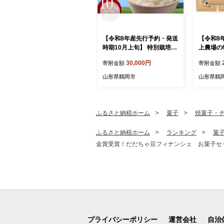
【令和8年産先行予約・発送
【令和8
時期10月上旬】 特別栽培米
上農場の
山形つや姫 精米 10kg(5kg×
無洗米 6
30,000円
寄附金額
寄附金額
2) 山形県鶴岡市産 株式
-856 
会社菜な八（鶴岡ファーマ
山形県鶴岡市
山形県鶴
ーズ）
ふるさと納税ホーム
菓子
焼菓子・
ふるさと納税ホーム
ランキング
菓
金賞受賞！だだちゃ豆フィナンシェ お菓子セット
プライバシーポリシー
運営会社
自治