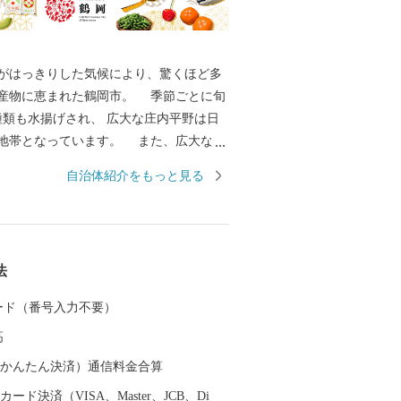
はっきりした気候により、驚くほど多
産物に恵まれた鶴岡市。 季節ごとに旬
0種類も水揚げされ、 広大な庄内平野は日
地帯となっています。 また、広大な土
は多彩な歴史と伝統文化をもたらしまし
自治体紹介をもっと見る
伝統行事や特色あるまつりは、今もなお
って大切に継承されています。 その特
、日本初となるユネスコ食文化創造都市
--------
法
 ----------------------------------
 カード（番号入力不要）
務課 ふるさと納税担当（平日8時30分~1
高
（auかんたん決済）通信料金合算
等に関する問い合わせ 株式会社チャンピ
ード決済（VISA、Master、JCB、Di