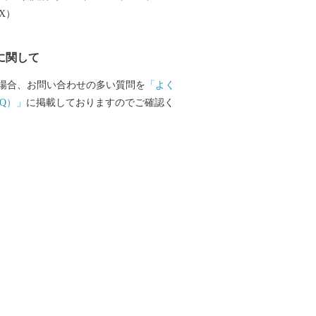
受託事業者) 営業時間 【平日】10:00〜1
EX）
日祝祭日はお休みをいただいております。 T
012 E-mail：3012_turuoka@champion.co.jp
に関して
場合、お問い合わせの多い質問を
「よく
Q）」
に掲載しておりますのでご確認く