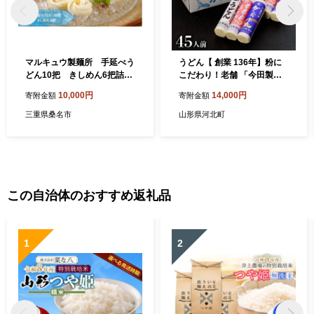
マルキュウ製麺所 手延べう
うどん【 創業 136年】粉に
どん10把 きしめん6把詰合
こだわり！老舗 「今田製麺
せ 16把入り a_33
の うどん 三兄弟 セット （
10,000円
14,000円
寄附金額
寄附金額
乾麺 ）45人前 （280g×15
把）
三重県桑名市
山形県河北町
この自治体のおすすめ返礼品
1
2