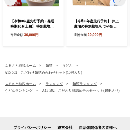
【令和8年産先行予約・発送
【令和8年産先行予約】 井上
時期10月上旬】 特別栽培米
農場の特別栽培米 つや姫 無
山形つや姫 精米 10kg(5kg×
洗米 6kg（2kg×3袋） K-8
30,000円
20,000円
寄附金額
寄附金額
2) 山形県鶴岡市産 株式会
56 山形県鶴岡市
社菜な八（鶴岡ファーマー
ズ）
ふるさと納税ホーム
麺類
うどん
A15-502 こだわり麺詰め合わせセット(10把入り)
ふるさと納税ホーム
ランキング
麺類ランキング
うどんランキング
A15-502 こだわり麺詰め合わせセット(10把入り)
プライバシーポリシー
運営会社
自治体関係者の皆様へ