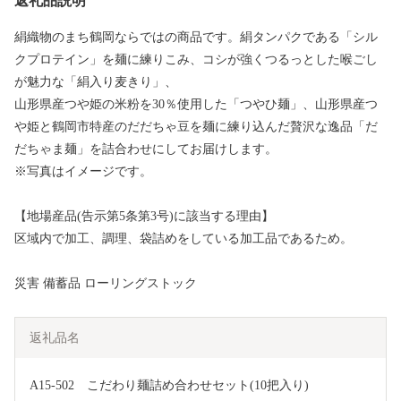
返礼品説明
絹織物のまち鶴岡ならではの商品です。絹タンパクである「シル
クプロテイン」を麺に練りこみ、コシが強くつるっとした喉ごし
が魅力な「絹入り麦きり」、
山形県産つや姫の米粉を30％使用した「つやひ麺」、山形県産つ
や姫と鶴岡市特産のだだちゃ豆を麺に練り込んだ贅沢な逸品「だ
だちゃま麺」を詰合わせにしてお届けします。
※写真はイメージです。
【地場産品(告示第5条第3号)に該当する理由】
区域内で加工、調理、袋詰めをしている加工品であるため。
災害 備蓄品 ローリングストック
返礼品名
A15-502　こだわり麺詰め合わせセット(10把入り)