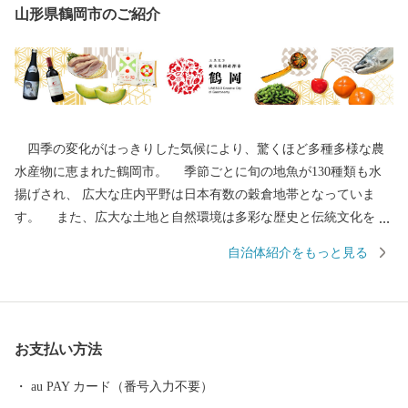
山形県鶴岡市のご紹介
四季の変化がはっきりした気候により、驚くほど多種多様な農
水産物に恵まれた鶴岡市。 季節ごとに旬の地魚が130種類も水
揚げされ、 広大な庄内平野は日本有数の穀倉地帯となっていま
す。 また、広大な土地と自然環境は多彩な歴史と伝統文化をも
たらしました。 地域の伝統行事や特色あるまつりは、今もなお
自治体紹介をもっと見る
市民の手によって大切に継承されています。 その特色が認めら
れ、日本初となるユネスコ食文化創造都市になりました。 ---------
--------------------------------------- 各種お問合せ先について ---------
--------------------------------------- ●ふるさと納税全般に関する問い
お支払い方法
合わせ 鶴岡市総務部総務課 ふるさと納税担当（平日8時30分~17
時15分） 電話0235-25-2118（直通） FAX0235-24-9071 E-mail：fu
au PAY カード（番号入力不要）
rusato@city.tsuruoka.yamagata.jp ●お礼の品の内容や発送等に関する