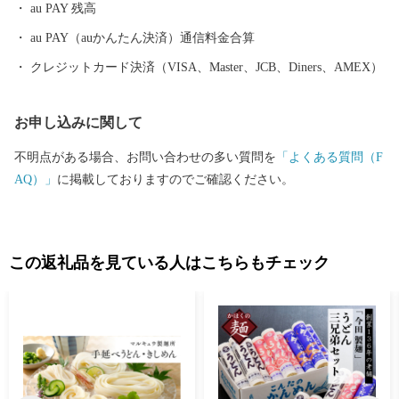
au PAY 残高
問い合わせ 株式会社チャンピオン(管理業務受託事業者) 営業時間
【平日】10:00〜18:00 ※土日祝祭日はお休みをいただいておりま
au PAY（auかんたん決済）通信料金合算
す。 TEL: 0120-153-012 E-mail：3012_turuoka@champion.co.jp
クレジットカード決済（VISA、Master、JCB、Diners、AMEX）
お申し込みに関して
不明点がある場合、お問い合わせの多い質問を
「よくある質問（F
AQ）」
に掲載しておりますのでご確認ください。
この返礼品を見ている人はこちらもチェック