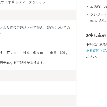
7時15分） 電話0235-25-2118（直通） FAX0235-24-90
します！羊革 レディースジャケット
71 E-mail：furusato@city.tsuruoka.yamagata.jp ●お礼の品
au PAY
の内容や発送
クレジットカ
オン(管理業務
ners、AM
8:00 ※土
ノより直接ご連絡させて頂き、製作についての
EL: 0120-153-
。
お申し込み
不明点がある
ある質問（FA
丈　57ｃｍ　　袖丈　61ｃｍ　　重量　600ｇ
ださい。
若干異なる可能性があります。