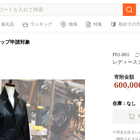
返礼品
ランキング
地域
特集
初めての
ップ申請対象
P01-80
レディース
寄附金額
600,00
在庫：なし
現在お住まい
贈答されませ