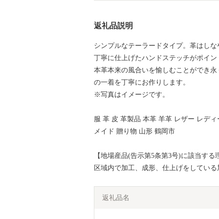
返礼品説明
シンプルなテーラードタイプ。革はしな
丁寧に仕上げたハンドステッチがポイン
本革本来の風合いを愉しむことができ永
の一着を丁寧にお作りします。
※写真はイメージです。
服 革 皮 革製品 本革 羊革 レザー レデ
メイド 贈り物 山形 鶴岡市
【地場産品(告示第5条第3号)に該当する
区域内で加工、成形、仕上げをしている
返礼品名