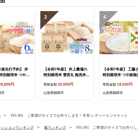
品
3
4
年産先行予約】 井
【令和7年産】 井上農場の
【令和7年産】 工藤
特別栽培米 つや姫
特別栽培米 雪若丸 無洗米 8
特別栽培米 つや姫無洗
kg（2kg×3袋） K
kg（2kg×4袋） K-756
kg (5kg×2袋) 山形
20,000円
20,000円
19,500円
寄附金額
寄附金額
山形県鶴岡市
産 株式会社サンエイ
ム | 米 つや姫 10k
岡市
山形県鶴岡市
山形県鶴岡市
培米 無洗米 国産ブ
米どころ 庄内米 食
特A ご飯 おにぎり 
美味しい お弁当 お
服
P01-801 ご希望のサイズでお作りします！羊革 レディースジャケット
人気 家計応援 東北 
岡市 送料無料
ァッションランキング
服ランキング
P01-801 ご希望のサイズでお作