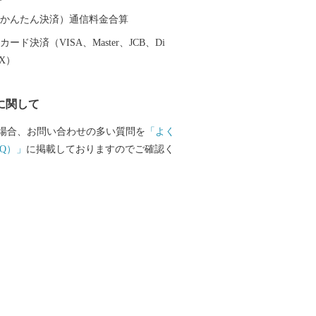
（auかんたん決済）通信料金合算
等に関する問い合わせ 株式会社チャンピ
ード決済（VISA、Master、JCB、Di
受託事業者) 営業時間 【平日】10:00〜1
EX）
日祝祭日はお休みをいただいております。 T
012 E-mail：3012_turuoka@champion.co.jp
に関して
場合、お問い合わせの多い質問を
「よく
Q）」
に掲載しておりますのでご確認く