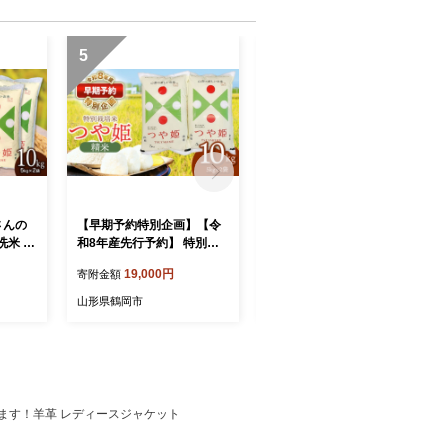
5
6
さんの
【早期予約特別企画】【令
【令和7年産】 山形はえぬ
米 10
和8年産先行予約】 特別栽
き 無洗米 5kg (5kg×1袋)
県鶴岡市
培米 つや姫 精米 10kg (5kg
山形県鶴岡市産 株式会社
19,000円
13,500円
寄附金額
寄附金額
ファー
×2袋) 山形県鶴岡産 鶴岡
菜な八（鶴岡ファーマー
g 特別栽
協同ファーム
ズ）
山形県鶴岡市
山形県鶴岡市
ランド米
味ランク
冷めても
すすめ
山形 鶴
りします！羊革 レディースジャケット