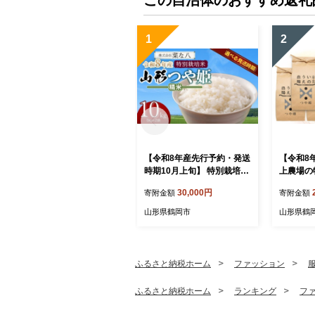
この自治体のおすすめ返礼
1
2
【令和8年産先行予約・発送
【令和8
時期10月上旬】 特別栽培米
上農場の
山形つや姫 精米 10kg(5kg×
無洗米 6
30,000円
寄附金額
寄附金額
2) 山形県鶴岡市産 株式
-856 
会社菜な八（鶴岡ファーマ
山形県鶴岡市
山形県鶴
ーズ）
ふるさと納税ホーム
ファッション
ふるさと納税ホーム
ランキング
フ