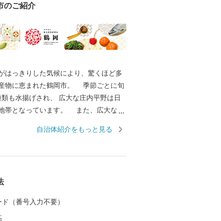
市のご紹介
はっきりした気候により、驚くほど多
産物に恵まれた鶴岡市。 季節ごとに旬
0種類も水揚げされ、 広大な庄内平野は日
地帯となっています。 また、広大な土
は多彩な歴史と伝統文化をもたらしまし
自治体紹介をもっと見る
伝統行事や特色あるまつりは、今もなお
って大切に継承されています。 その特
、日本初となるユネスコ食文化創造都市
--------
法
 ----------------------------------
 カード（番号入力不要）
務課 ふるさと納税担当（平日8時30分~1
高