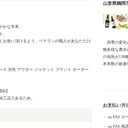
山形県鶴岡
やかな羊革。
ト。
くお使い頂けるよう、ベテランの職人があなただけ
四季の変化が
種多様な農水
の地魚が13
本有数の穀倉
ィース 女性 アウター ジャケット ブランド オーダー
地と自然環境
た。 地域の
市民の手によ
理由】
色が認められ
加工品であるため。
になりました。 ----------------------------------------
お支払い方
各種お問合せ先について
-------------- ●ふるさと納税全般に関する問い合わせ 鶴
au PAY
岡市総務部総
au PAY 残