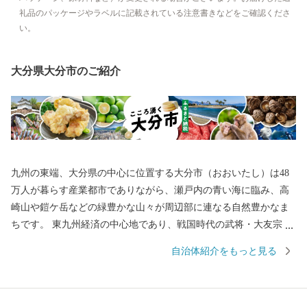
礼品のパッケージやラベルに記載されている注意書きなどをご確認くださ
い。
大分県大分市のご紹介
九州の東端、大分県の中心に位置する大分市（おおいたし）は48
万人が暮らす産業都市でありながら、瀬戸内の青い海に臨み、高
崎山や鎧ケ岳などの緑豊かな山々が周辺部に連なる自然豊かなま
ちです。 東九州経済の中心地であり、戦国時代の武将・大友宗麟
公の時代より日本を代表する国際色豊かな貿易都市・南蛮文化の
自治体紹介をもっと見る
発祥都市として繁栄し、高度成長期以降は工業を中心として幅広
い産業が展開され、製造品出荷額は九州第一位を続けています。
一方で豊かな自然にも恵まれ、全国ブランド「関あじ・関さば」