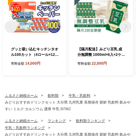
グッと吸い込むキッチンタオ
【隔月配送】みどり豆乳 成
ル100カット（4ロール×12パ
分無調整 1000ml×6入×2ケー
ック） キッチンペーパー 日
ス（計12本） 隔月2回お届け
14,000円
22,000円
寄附金額
寄附金額
用品 消耗品 大容量 吸収力 破
定期便 飲料 豆乳 成分無調整
れにくい 長持ち 掃除 便利 高
定期便 常温保存 無調整豆乳
評価 R14030
栄養 スムージー 担々麵 紙パ
ック 大豆 イソフラボン タン
パク質 T10087
ふるさと納税ホーム
飲料類
牛乳・乳飲料
みどりおすすめドリンクセット 大分県 九州乳業 長期保存 新鮮 乳飲料 飲みや
すい ミルク カルシウム 濃厚 牛乳 I07002
ふるさと納税ホーム
ランキング
飲料類ランキング
牛乳・乳飲料ランキング
みどりおすすめドリンクセット 大分県 九州乳業 長期保存 新鮮 乳飲料 飲みや