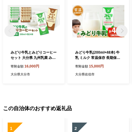
みどり牛乳とみどりコーヒー
みどり牛乳(200ml×48本) 牛
セット 大分県 九州乳業 みど
乳 ミルク 常温保存 長期保存
りブランド カルシウム 長期
ロングライフ商品 乳飲料 乳
16,000円
15,000円
寄附金額
寄附金額
保存 新鮮 乳飲料 健康 コーヒ
製品 防災 常温 常温保存 大分
ー ミルク 牛乳 I07001
県 佐伯市 【GT01】【九州乳
大分県大分市
大分県佐伯市
業株式会社】
この自治体のおすすめ返礼品
1
2