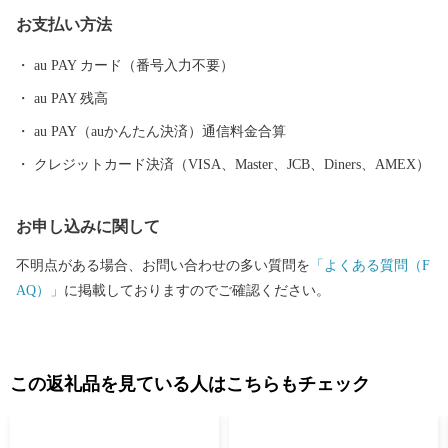
をはじめとした海産物や、「豊後牛」「おおいた和牛」など様々
お支払い方法
な農畜産物、「大分ふぐ」「とり天」「大分銘菓ざびえる」「吉
野の鶏めし」など多彩な食資源に恵まれた自然と都市が共存する
au PAY カード（番号入力不要）
まちです。 ふるさと大分市応援寄附金について 5,000円以上寄附
au PAY 残高
をしていただいた方には、市のＰＲも兼ねて返礼品をお送りさせ
ていただきます。 【ご注意】 ・返礼品の送付は、大分市外にお住
au PAY（auかんたん決済）通信料金合算
まいの方に限らせていただきます。 ・寄附につきましては、年度
クレジットカード決済（VISA、Master、JCB、Diners、AMEX）
内の回数制限は現在設けておりません。 ・返礼品のお届けには1
～2ヶ月程度かかることがあります。 ・返礼品の写真はイメージ
お申し込みに関して
です。 ※長期不在、住所不明等で返礼品をお受取りいただけなか
った場合、再発送は出来かねますので、ご了承ください。 ※お受
不明点がある場合、お問い合わせの多い質問を
「よくある質問（F
け取りできない期間が予め分かっている場合は、お申込み時に
AQ）」
に掲載しておりますのでご確認ください。
「備考欄」へご記入くださいませ。
この返礼品を見ている人はこちらもチェック