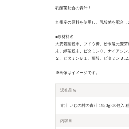
乳酸菌配合の青汁！
九州産の原料を使用し、乳酸菌を配合し
■原材料名
大麦若葉粉末、ブドウ糖、粉末還元麦芽
末、緑茶粉末、ビタミンＣ、ナイアシン
２、ビタミンＢ１、葉酸、ビタミンＢ12
※画像はイメージです。
返礼品名
青汁 いむの村の青汁 1箱 3g×30包入
内容量