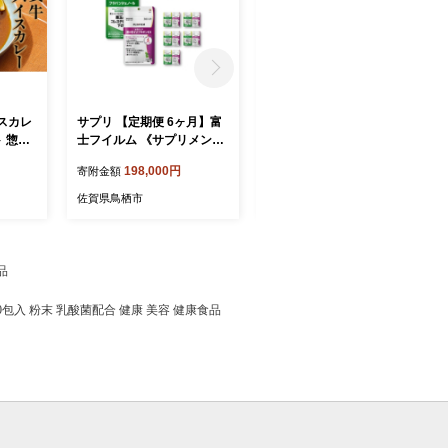
スカレ
サプリ 【定期便 6ヶ月】富
サプリ 【定期便 3ヶ月】富
 惣菜
士フイルム 《サプリメン
士フイルム 《サプリメン
ト》 フラバンジェノール 30
ト》 フラバンジェノール 30
198,000円
99,000円
寄附金額
寄附金額
日分 1個＋メタバリア葛の
日分 1個＋メタバリア葛の
花イソフラボンEX 30日分 1
花イソフラボンEX 30日分 1
佐賀県鳥栖市
佐賀県鳥栖市
個セット 機能性表示食品 コ
個セット 機能性表示食品 コ
レステロール メタバリア イ
レステロール メタバリア イ
ソフラボン 健康
ソフラボン 健康
品
30包入 粉末 乳酸菌配合 健康 美容 健康食品