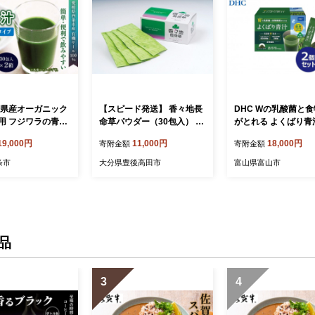
媛県産オーガニック
【スピード発送】 香々地長
DHC Wの乳酸菌と
用 フジワラの青
命草パウダー（30包入） 健
がとれる よくばり青
タイプ（30包入）
康 粉末タイプ 長命草 個包
本入）×2個セット（
19,000円
11,000円
18,000円
寄附金額
寄附金額
愛媛県西条市 ｜ 青
装 健康食品
本）〈DHC DHC D
る ケール100％ ケ
条市
大分県豊後高田市
富山県富山市
康補助食品 有機栽培
品
3
4