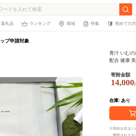
返礼品
ランキング
地域
特集
初めての
ップ申請対象
青汁 いむの村
配合 健康 
寄附金額
14,000
在庫: あり
現在お住まい
贈答されませ