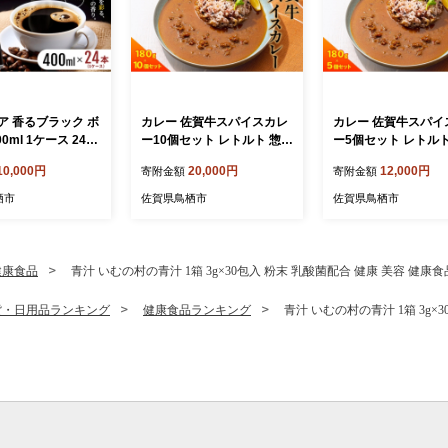
ア 香るブラック ボ
カレー 佐賀牛スパイスカレ
カレー 佐賀牛スパイ
0ml 1ケース 24本
ー10個セット レトルト 惣菜
ー5個セット レトルト
ー ブラック コーヒ
牛 牛肉
牛 牛肉
10,000円
20,000円
12,000円
寄附金額
寄附金額
飲料
栖市
佐賀県鳥栖市
佐賀県鳥栖市
健康食品
青汁 いむの村の青汁 1箱 3g×30包入 粉末 乳酸菌配合 健康 美容 健康食
貨・日用品ランキング
健康食品ランキング
青汁 いむの村の青汁 1箱 3g×