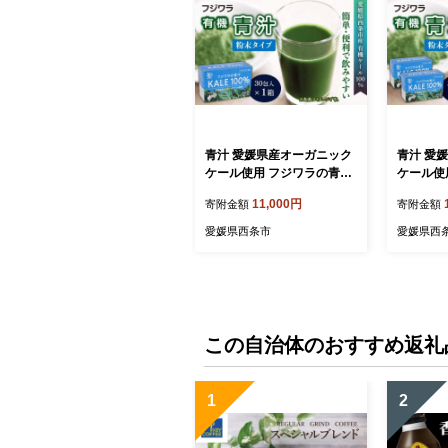
青汁 愛媛県産オーガニック
青汁 愛
ケール使用 フジワラの青
ケール使
汁 粉末タイプ（30包入）
汁 粉末
11,000円
寄附金額
寄附金額
×１箱 愛媛県西条市 ｜ 青
×２箱 
汁 あおじる ケール100％ ケ
汁 あおじ
愛媛県西条市
愛媛県西
ール 健康補助食品 有機栽培
ール 健
この自治体のおすすめ返礼
1
2