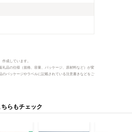
、作成しています。
返礼品の仕様（規格、容量、パッケージ、原材料など）が変
品のパッケージやラベルに記載されている注意書きなどをご
こちらもチェック