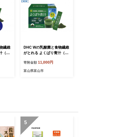
食物繊維
DHC Wの乳酸菌と食物繊維
汁（30
がとれる よくばり青汁（30
計60
本入） 1個
11,000円
寄附金額
HC〉
富山県富山市
5
6