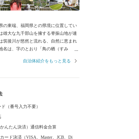
県の東端、福岡県との県境に位置してい
は雄大な九千部山を擁する脊振山地が連
は筑後川が悠然と流れる、自然に恵まれ
地名は、字のとおり「鳥の栖（すみ
意味で、市内全域でメジロやカササギな
自治体紹介をもっと見る
を見ることができます。 また、鳥栖市は
岐する場所でしたので、古くから人・モ
わるまちです。九州の陸上交通の要衝と
位性を活かして、九州の物流の拠点とし
法
てきました。 さらに、近年では鳥栖市を
とするJリーグ・サガン鳥栖や女子バレー
 カード（番号入力不要）
グ・久光スプリングスの活躍がまちを盛
高
す。
（auかんたん決済）通信料金合算
ード決済（VISA、Master、JCB、Di