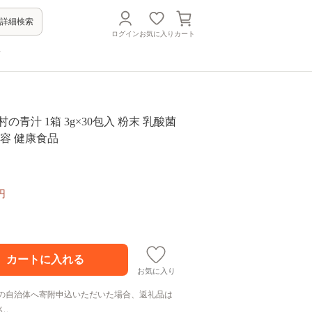
詳細検索
ログイン
お気に入り
カート
方
の青汁 1箱 3g×30包入 粉末 乳酸菌
美容 健康食品
円
お気に入り
の自治体へ寄附申込いただいた場合、返礼品は
ん。