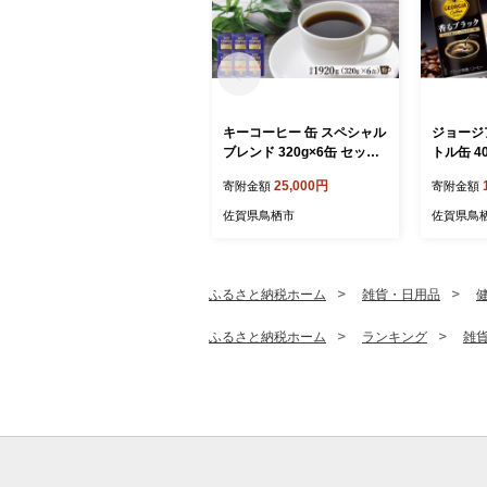
キーコーヒー 缶 スペシャル
ジョージ
ブレンド 320g×6缶 セット
トル缶 40
粉 KEY COFFEE まとめ買
缶コーヒ
25,000円
寄附金額
寄附金額
い おまとめ 珈琲 コーヒー
ー 珈琲 
佐賀県鳥栖市
佐賀県鳥
ふるさと納税ホーム
雑貨・日用品
ふるさと納税ホーム
ランキング
雑