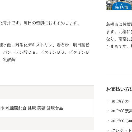
た青汁です。毎日の習慣におすすめします。
鳥栖市は佐賀
ます。北部に
なり、南部に
糖水飴、難消化デキストリン、岩石粉、明日葉粉
たまちです。
、パントテン酸Ｃａ、ビタミンＢ６、ビタミンＢ
か）」という
、乳酸菌
ど多くの野鳥
長崎街道が分
ノ・文化が交
いう地理的優
お支払い方
て発展を遂げ
ホームタウン
au PAY
ボールVリー
 粉末 乳酸菌配合 健康 美容 健康食品
au PAY 残
り上げていま
au PAY
クレジットカ