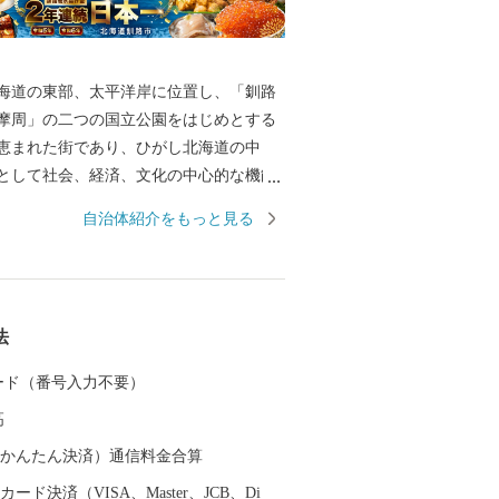
海道の東部、太平洋岸に位置し、「釧路
摩周」の二つの国立公園をはじめとする
恵まれた街であり、ひがし北海道の中
として社会、経済、文化の中心的な機能
かな農業生産、
自治体紹介をもっと見る
源を有する林業、そして国内有数の水揚
産業など、日本の食料基地といえる地域
・安心で良質な食料の供給体制の形成に努
、この恵みを与えてくれる自然環境の保
法
型の循環社会実現への取り組みを進めて
 カード（番号入力不要）
全国唯一の石炭鉱業所が操業しており地
高
として地域経済の核となっています。 こ
業を支えているのが重要港湾釧路港や釧
（auかんたん決済）通信料金合算
、現在整備が進められている北海道横断
ード決済（VISA、Master、JCB、Di