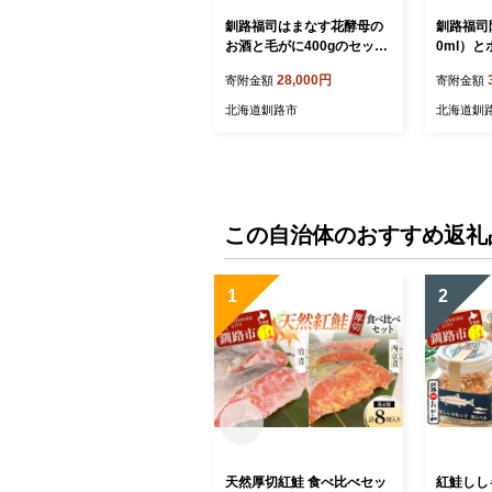
釧路福司はまなす花酵母の
釧路福司
お酒と毛がに400gのセット
0ml）と
ふるさと納税 酒 かに F4F-5
のセット
28,000円
寄附金額
寄附金額
344
蟹 酒 F4F
北海道釧路市
北海道釧
この自治体のおすすめ返礼
1
2
天然厚切紅鮭 食べ比べセッ
紅鮭ししゃ