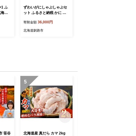
1 ふ
ずわいがにしゃぶしゃぶセ
北海道
ット ふるさと納税 かに 蟹 F
4F-3226
36,000円
寄附金額
北海道釧路市
5
6
市 笹谷
北海道産 真だら カマ 2kg
北海道産 真だら ハラス切り