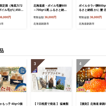
限定酒（海底力72
北海道産・ボイル毛蟹600
ボイルタラバ脚800g×
ボイル毛がに450g
～700g×1尾 ふるさと納税
るさと納税 かに 蟹 
 ふるさと納税 かに
かに 蟹 F4F-5333
魚介 F4F-3291
36,000円
36,000円
36,000円
寄附金額
寄附金額
-0535
路市
北海道釧路市
北海道釧路市
品
3
4
もっ子 40g×3個
【 7日程度で発送 】 猛禽類
【復刻】北海道 釧路