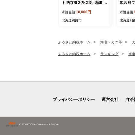
ト 西京漬 2切×2袋、粕漬 2
常温 鮭
切×2袋 (計8切) 魚 切り身 漬
ふりかけ 
10,000円
寄附金額
寄附金額
け 粕漬け 西京焼き 西京漬
ゃも 魚 
海鮮 鮭 しゃけ シャケ北海
卵 ご飯の
北海道釧路市
北海道釧
道 釧路 北海道 あいちょう
ず 加工品
リピート リピーター 大人気
道 釧路市 
一番人気 あいちょう釧路 老
舗 ご当地 ローカル スーパ
ふるさと納税ホーム
海老・カニ等
ー 釧路 釧路市 人気 おいし
い 美味しい うまい 道東 北
ふるさと納税ホーム
ランキング
海
海道 F4F-8513
プライバシーポリシー
運営会社
自治
© 2016 KDDI/au Commerce & Life, Inc.