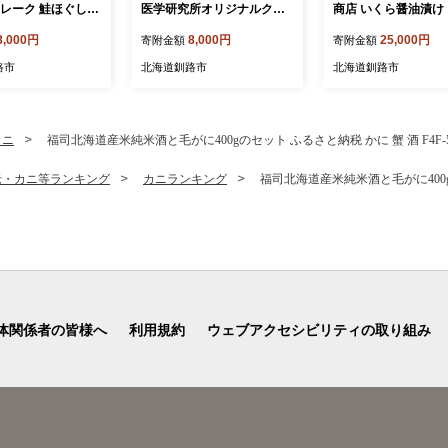
フレーク 鮭ほぐし
医学研究所オリジナルクリ
商店 いくら醤油漬け 
鮭 さけ 紅鮭 しし
アファイル 3種セット クリ
g） イクラ 魚卵 海産
8,000円
8,000円
25,000円
寄附金額
寄附金額
魚介 海産物 海鮮 魚
アファイル ファイル 文房具
魚介類 ご飯のお供 海
お供 米 弁当 おか
猛禽類 野生動物 動物 野生
鮮丼 いくら醤油漬
路市
北海道釧路市
北海道釧路市
 珍味 ギフト 北海
シマフクロウ オジロワシ フ
F5F-0173
クロウ ワシ 雑貨
カニ
福司北海道産米純米酒と毛がに400gのセット ふるさと納税 かに 蟹 酒 F4F-5
老・カニ等ランキング
カニランキング
福司北海道産米純米酒と毛がに400gのセ
体関係者の皆様へ
利用規約
ウェブアクセシビリティの取り組み