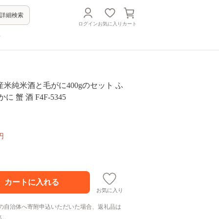
詳細検索
ログイン
お気に入り
カート
方
米純米酒と毛がに400gのセット ふ
 蟹 酒 F4F-5345
円
お気に入り
の自治体へ寄附申込いただいた場合、返礼品は
ん。