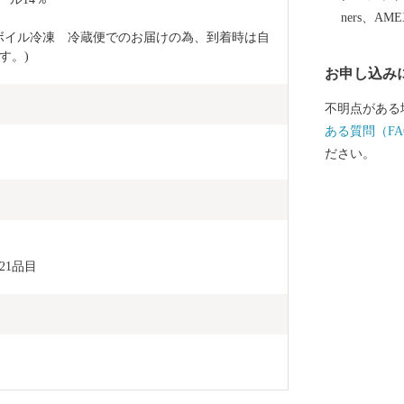
自動車道(高
ners、AM
機能が高まるもの
1(ボイル冷凍　冷蔵便でのお届けの為、到着時は自
然記念物｢タ
す。)
お申し込み
とする世界的
にあります。
不明点がある
しく快適なわ
ある質問（FA
と言えます。 ＜ワンストップ申請書送付先＞ 〒860-08
ださい。
33 熊本県熊本
ふるさと納税サポート
っております
21品目