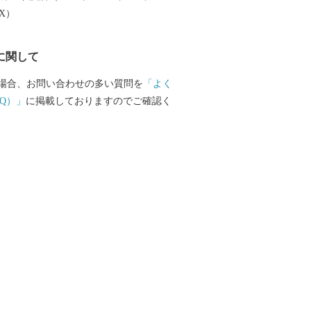
速道路)の完成により今後、飛躍的に物流
EX）
と期待されています。 また、特別天
ンチョウ｣や「阿寒湖のマリモ」をはじめ
に関して
にも貴重で魅力あふれる地域資源が豊富
 さらに、夏でも最高気温が20度前後と涼
場合、お問い合わせの多い質問を
「よく
が街は、移住・長期滞在にも適した地域
Q）」
に掲載しておりますのでご確認く
市中央区平成3-18-10株式会社5C 釧路市
センター 行 ※1月10日必着とな
。