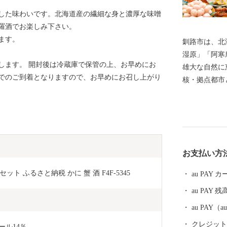
した味わいです。北海道産の繊細な身と濃厚な味噌
羅酒でお楽しみ下さい。
ます。
釧路市は、北
湿原」「阿寒
します。 開封後は冷蔵庫で保管の上、お早めにお
雄大な自然に
でのご到着となりますので、お早めにお召し上がり
核・拠点都市
を担っています。 酪農を主力とする豊
豊富な森林資
げ量を誇る水
です。 安全
めるとともに
お支払い方
全や環境調和
います。 釧路市には、大規模な食品・製薬工場や製紙
ト ふるさと納税 かに 蟹 酒 F4F-5345
au PAY
工場のほか、
au PAY 残
域の主力産業
れらの地域産
au PAY
路空港であり
クレジットカ
ール14％