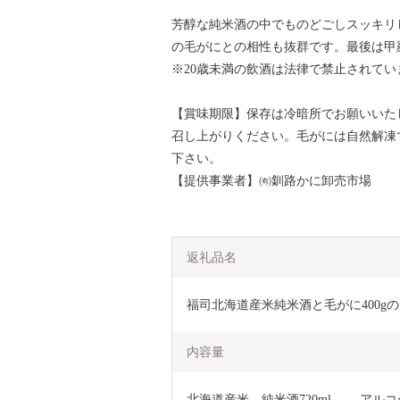
芳醇な純米酒の中でものどごしスッキリ
の毛がにとの相性も抜群です。最後は甲
※20歳未満の飲酒は法律で禁止されてい
【賞味期限】保存は冷暗所でお願いいた
召し上がりください。毛がには自然解凍
下さい。
【提供事業者】㈲釧路かに卸売市場
返礼品名
福司北海道産米純米酒と毛がに400gのセッ
内容量
北海道産米　純米酒720ml 　　アルコ