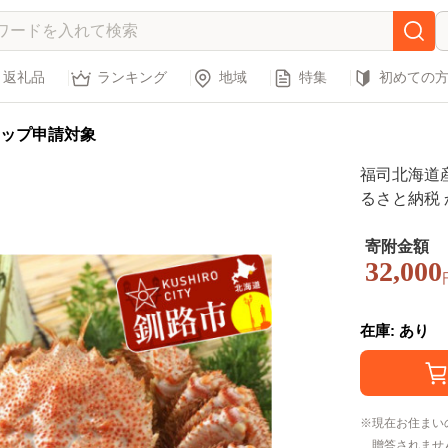
返礼品
ランキング
地域
特集
初めての
ップ申請対象
福司北海道産
るさと納税 かに
寄附金額
32,000
在庫: あり
現在お住まい
贈答されませ