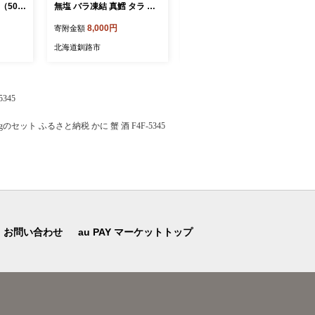
（500
無塩 バラ凍結 真鱈 タラ た
身 2kg 無塩 バラ凍結 真鱈
物 冷凍
ら 鱈 魚 魚介 魚介類 海鮮 冷
タラ たら 鱈 魚 魚介 魚介類
8,000円
8,000円
寄附金額
寄附金額
鮮 海
凍 国産 おかず 切身 大容量
海鮮 冷凍 国産 おかず 切身
大容量
北海道釧路市
北海道釧路市
345
ット ふるさと納税 かに 蟹 酒 F4F-5345
お問い合わせ
au PAY マーケットトップ