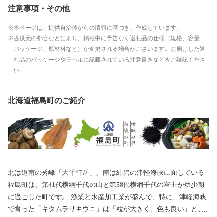
注意事項・その他
本ページは、提供自治体からの情報に基づき、作成しています。
提供元の都合などにより、掲載中に予告なく返礼品の仕様（規格、容量、
パッケージ、原材料など）が変更される場合がございます。お届けした返
礼品のパッケージやラベルに記載されている注意書きなどをご確認くださ
い。
北海道福島町のご紹介
北は道南の秀峰「大千軒岳」、南は紺碧の津軽海峡に面している
福島町は、第41代横綱千代の山と第58代横綱千代の富士が幼少期
に過ごした町です。 漁業と水産加工業が盛んで、特に、津軽海峡
で育った「キタムラサキウニ」は「粒が大きく、色も良い」と、