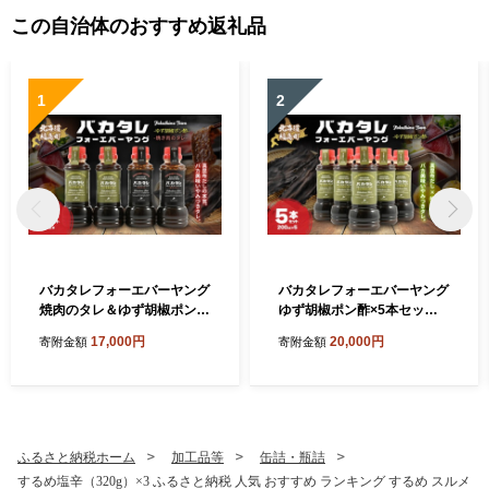
この自治体のおすすめ返礼品
1
2
バカタレフォーエバーヤング
バカタレフォーエバーヤング
焼肉のタレ＆ゆず胡椒ポン酢
ゆず胡椒ポン酢×5本セット
×各2本セット 【 ゆず胡椒ポ
【 ゆず胡椒ポン酢 北海道 福
17,000円
20,000円
寄附金額
寄附金額
ン酢 北海道 福島町 真昆布 使
島町 真昆布 使用 昆布だし ポ
用 昆布だし ポン酢 柚子胡椒
ン酢 柚子胡椒 ポン酢 万能ポ
ポン酢 万能ポン酢 ご当地 調
ン酢 ご当地 調味料 北海道産
味料 北海道産 真昆布 豚しゃ
真昆布 豚しゃぶ ポン酢 水炊
ぶ ポン酢 水炊き ポン酢 焼肉
き ポン酢 焼肉 に合う ポン酢
に合う ポン酢 大人向け ポン
大人向け ポン酢 福島町商工
ふるさと納税ホーム
加工品等
缶詰・瓶詰
酢 福島町商工会青年部 バカ
会青年部 バカタレフォーエ
するめ塩辛（320g）×3 ふるさと納税 人気 おすすめ ランキング するめ スルメ
タレフォーエバーヤング 北
バーヤング 北海道 ご当地グ