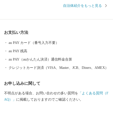
町内外問わず大変好評です。また、日本最大級の生産量を誇る
自治体紹介をもっと見る
「するめ」をはじめとした水産加工品が豊富です。 2019年6月1日
には、一般社団法人福島町まちづくり工房が「岩部クルーズ」の
運航を開始しました。福島町の東に位置する岩部海岸は、船でし
か訪れることができない“道南の秘境”です。 圧倒的な大自然の風
お支払い方法
景と透き通った海、航路に現れる奇岩や段崖、幻想的な「青の洞
窟」など、心揺さぶる絶景と古(いにしえ)の歴史を目の当たりにす
au PAY カード（番号入力不要）
ることができます。 また、高校生までの医療費無料化や出産祝金
au PAY 残高
交付事業など、子育て支援に力を入れております。 食べ物の美味
しさと大自然の迫力、子育て支援制度の豊富さが横綱級の福島町
au PAY（auかんたん決済）通信料金合算
へ、ぜひ一度足をお運びください。
クレジットカード決済（VISA、Master、JCB、Diners、AMEX）
お申し込みに関して
不明点がある場合、お問い合わせの多い質問を
「よくある質問（F
AQ）」
に掲載しておりますのでご確認ください。