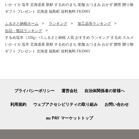
いか イカ 塩辛 北海道産 新鮮 するめのまち 老舗 おつまみ おかず 贈答 贈り物
海道 ご当地グルメ 柚子香る
ルメ 柚子香る ポン酢 だし香
ポン酢 だし香る ポン酢 】 F
る ポン酢 】 FKB084
ギフト プレゼント 北海道 福島町 送料無料 FKD003
KB085
ふるさと納税ホーム
ランキング
加工品等ランキング
缶詰・瓶詰ランキング
するめ塩辛（320g）×3 ふるさと納税 人気 おすすめ ランキング するめ スルメ
いか イカ 塩辛 北海道産 新鮮 するめのまち 老舗 おつまみ おかず 贈答 贈り物
ギフト プレゼント 北海道 福島町 送料無料 FKD003
プライバシーポリシー
運営会社
自治体関係者の皆様へ
利用規約
ウェブアクセシビリティの取り組み
お問い合わせ
au PAY マーケットトップ