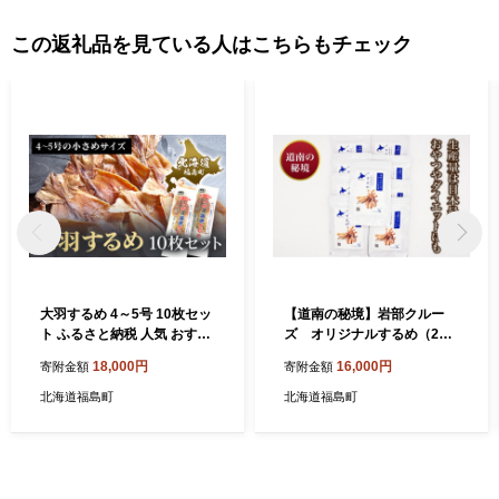
この返礼品を見ている人はこちらもチェック
大羽するめ 4～5号 10枚セッ
【道南の秘境】岩部クルー
ト ふるさと納税 人気 おすす
ズ オリジナルするめ（25
め ランキング するめ スルメ
ｇ×８袋） ふるさと納税 人気
18,000円
16,000円
寄附金額
寄附金額
いか イカ するめいか スルメ
おすすめ ランキング するめ
イカ 大羽 干物 健康 おつまみ
いか スルメイカ 絶景 スポッ
北海道福島町
北海道福島町
するめのまち 贈答 贈り物 ギ
ト 岩部クルーズ おやつ おつ
フト プレゼント 北海道 福島
まみ するめのまち 贈答 贈り
町 送料無料 FKK013
物 ギフト プレゼント 北海道
福島町 送料無料 FKB002