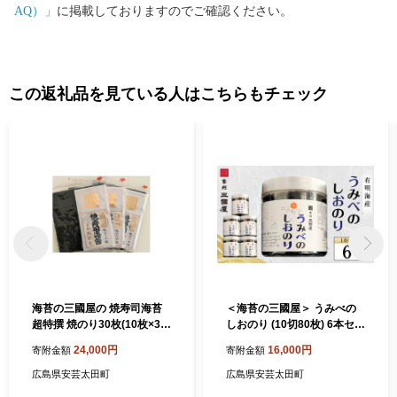
AQ）」
に掲載しておりますのでご確認ください。
この返礼品を見ている人はこちらもチェック
海苔の三國屋の 焼寿司海苔
＜海苔の三國屋＞ うみべの
超特撰 焼のり30枚(10枚×3袋
しおのり (10切80枚) 6本セッ
詰)【1354550】
ト【1100572】
24,000円
16,000円
寄附金額
寄附金額
広島県安芸太田町
広島県安芸太田町