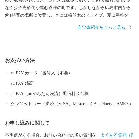
なく少子高齢化が進む過疎の町です。しかしながら広島市内から
約1時間の場所に位置し、春には桜並木のドライブ、夏は星空のよ
うな蛍、秋には燃えるような紅葉、冬には目を見張るような雪景
自治体紹介をもっと見る
色。四季折々、里山の風景があふれています。ぷらっと寄りたく
なる、帰ってきたくなる、そんな町です。 私たちはこの町を次
世代に引き継ぎ、笑顔があふれる町にしたいと考えています。
そして、ふるさと納税を通じ、みなさんの「ふるさと」になりた
お支払い方法
いと願っています。 みなさんの温かいご支援、お待ちしており
ます。
au PAY カード（番号入力不要）
au PAY 残高
au PAY（auかんたん決済）通信料金合算
クレジットカード決済（VISA、Master、JCB、Diners、AMEX）
お申し込みに関して
不明点がある場合、お問い合わせの多い質問を
「よくある質問（F