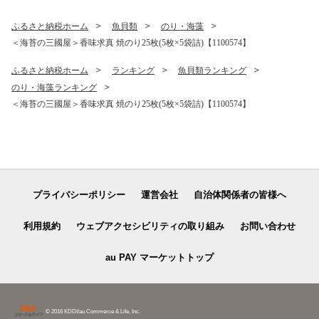
ふるさと納税ホーム
魚貝類
のり・海藻
＜海苔の三國屋＞香味求真 焼のり25枚(5枚×5袋詰)【1100574】
ふるさと納税ホーム
ランキング
魚貝類ランキング
のり・海藻ランキング
＜海苔の三國屋＞香味求真 焼のり25枚(5枚×5袋詰)【1100574】
プライバシーポリシー
運営会社
自治体関係者の皆様へ
利用規約
ウェブアクセシビリティの取り組み
お問い合わせ
au PAY マーケットトップ
© 2016 KDDI/au Commerce & Life, Inc.