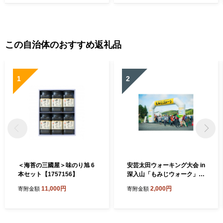
この自治体のおすすめ返礼品
1
2
＜海苔の三國屋＞味のり旭 6
安芸太田ウォーキング大会 in
本セット【1757156】
深入山「もみじウォーク」こ
ども(小学生)1名【174280
11,000円
2,000円
寄附金額
寄附金額
4】