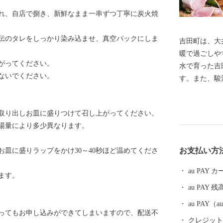
れ、自店で捌き、新鮮なまま一串ずつ丁寧に炭火焼
伝のタレをしっかり染み込ませ、真空パックにしま
吉田町は、大
暖で過ごしや
がってください。
水で育った吉
ないでください。
す。また、駿
すはピチピチ
加工場が増加
ら取り出しお皿に盛りつけて召し上がってください。
ぐろの切り身
湯量により多少異なります。
納税を通じて
供いたします
お支払い方
皿に盛りラップをかけ30～40秒ほど温めてくださ
au PAY
ます。
au PAY 残
au PAY
ってもお申し込みができてしまいますので、配送不
クレジットカ