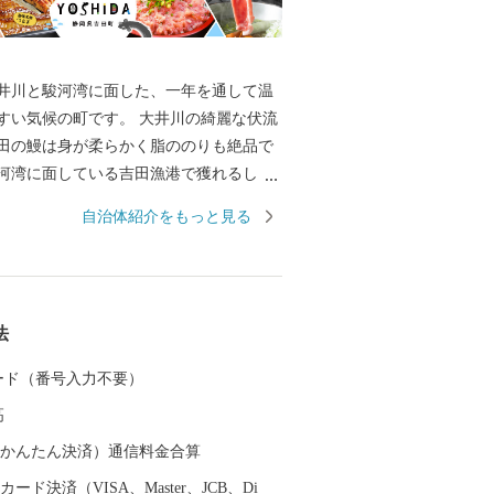
井川と駿河湾に面した、一年を通して温
すい気候の町です。 大井川の綺麗な伏流
田の鰻は身が柔らかく脂ののりも絶品で
河湾に面している吉田漁港で獲れるしら
ぷりぷりで食感が抜群！近年、まぐろの
自治体紹介をもっと見る
しておりこれらの事業所で生産されるま
やネギトロも大変ご好評です。ふるさと
、それら魅力溢れる特産品を皆様にご提
。
法
 カード（番号入力不要）
高
（auかんたん決済）通信料金合算
ード決済（VISA、Master、JCB、Di