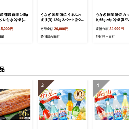
産 蒲焼 肉厚 145g
うなぎ 国産 蒲焼 うまふわ
うなぎ 国産 蒲焼 カ
 タレ付き 冷凍 [マ
炙り(R) 120g 2パック 計24
約65g ×6p 冷凍 真
ぎ加工 静岡県 吉田
0g 冷凍 真空パック [ヤマカ
[駿河淡水 静岡県 吉田
15,000円
20,000円
24,000円
寄附金額
寄附金額
4421] 鰻 ウナギ 蒲
松本商店 静岡県 吉田町 224
424171] 鰻 ウナギ
空パック 化粧箱入り
24487] ウナギ 鰻 蒲焼き か
焼き うなぎ蒲焼
田町
静岡県吉田町
静岡県吉田町
ト 土用の丑 ふる
ば焼き うなぎ蒲焼 鰻蒲焼 u
 ◎
nagi
品
3
4