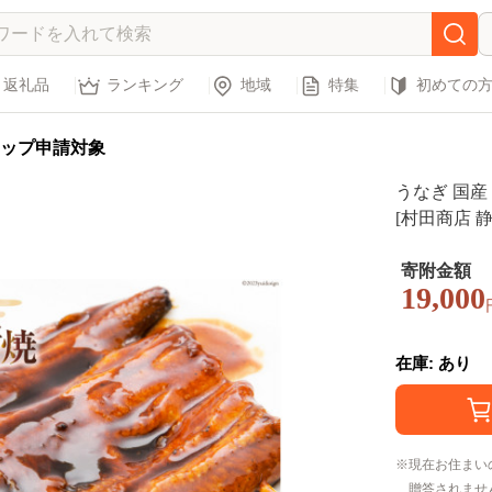
返礼品
ランキング
地域
特集
初めての
ップ申請対象
うなぎ 国産 炭
[村田商店 静岡
火焼き 炭火
らた
寄附金額
19,000
在庫: あり
現在お住まい
贈答されませ