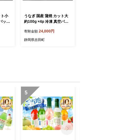
ット小
うなぎ 国産 蒲焼 カット大
空パック
約100g ×4p 冷凍 真空パッ
町 22
ク [駿河淡水 静岡県 吉田町
24,000円
寄附金額
 うなぎ蒲
22424170] 鰻 ウナギ うな
ぎ蒲焼き うなぎ蒲焼
静岡県吉田町
5
6