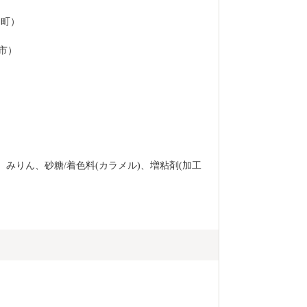
田町）
津市）
、みりん、砂糖/着色料(カラメル)、増粘剤(加工