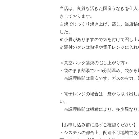
当店は、良質な活きた国産うなぎを仕入
きしております。
白焼でじっくり焼き上げ、蒸し、当店秘
した。
※小骨がありますので気を付けて召し上
※添付のタレは熱湯や電子レンジに入れ
＜真空パック蒲焼の召し上がり方＞
・袋のまま熱湯で3～5分間温め、袋か
※調理時間は目安です。ガスの火力、
・電子レンジの場合は、袋から取り出しお
い。
※調理時間は機種により、多少異なり
【お申し込み前に必ずご確認ください】
・システムの都合上、配達不可地域であ