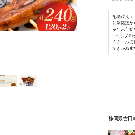
配送時期：
決済確認か
※年末年始
2ヶ月お待
※クール便
できかねま
静岡県吉田