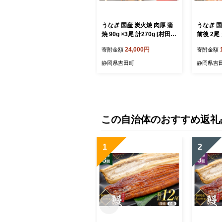
うなぎ 国産 炭火焼 肉厚 蒲
うなぎ 国
焼 90g ×3尾 計270g [村田商
前後 2尾
店 静岡県 吉田町 2242432
ルニうな
24,000円
寄附金額
寄附金額
4] 鰻 ウナギ 炭火焼き 炭火
町 2242
蒲焼き 冷凍 真空パック う
焼き 真
静岡県吉田町
静岡県吉
なぎのむらた
冷凍 ギフ
さと納税
この自治体のおすすめ返礼
1
2