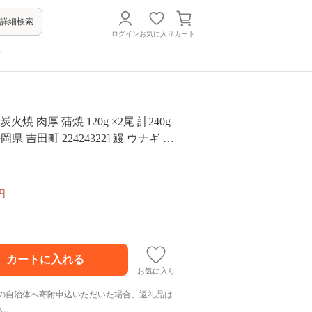
詳細検索
ログイン
お気に入り
カート
方
火焼 肉厚 蒲焼 120g ×2尾 計240g
県 吉田町 22424322] 鰻 ウナギ 炭
 蒲焼き 冷凍 真空パック うなぎのむ
円
お気に入り
の自治体へ寄附申込いただいた場合、返礼品は
ん。