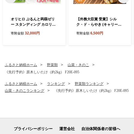
オリヒロ ぷるんと蒟蒻ゼリ
【外務大臣賞 受賞】シル
ー スタンディング カロリー
ク・ド・らやき (キャリー箱
ゼロ ＜シャインマスカット
5個入り) 富岡産シルク入り
32,000円
6,500円
寄附金額
寄附金額
＞ 1ケース(48個入) こんにゃ
どらやき 銘菓 まゆ菓優 田島
く ゼリー スタンドパウチ 蒟
屋 ご当地 お菓子 和菓子 ふわ
蒻 コンニャク シャインマス
ふわ しっとり シルク 食品 F
カット マスカット 食品 F21
21E-579
E-585
ふるさと納税ホーム
野菜類
山菜・きのこ
《先行予約》原木しいたけ（約2kg） F20E-095
ふるさと納税ホーム
ランキング
野菜類ランキング
山菜・きのこランキング
《先行予約》原木しいたけ（約2kg） F20E-095
プライバシーポリシー
運営会社
自治体関係者の皆様へ