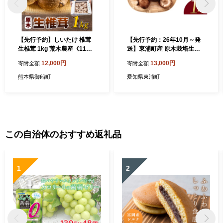
【先行予約】しいたけ 椎茸
【先行予約：26年10月～発
生椎茸 1kg 荒木農産《11月
送】東浦町産 原木栽培生し
上旬-3月中旬頃出荷》熊本
いたけ（約1kg）│椎茸 原木
12,000円
13,000円
寄附金額
寄附金額
御船 原木椎茸 送料無料
栽培 生 国産 愛知県
熊本県御船町
愛知県東浦町
この自治体のおすすめ返礼品
1
2