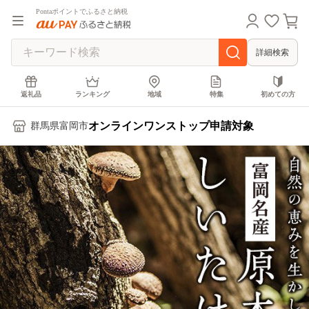
Pontaポイントでふるさと納税
詳細検索
返礼品
ランキング
地域
特集
初めての方
オンラインワンストップ申請対象
群馬県富岡市