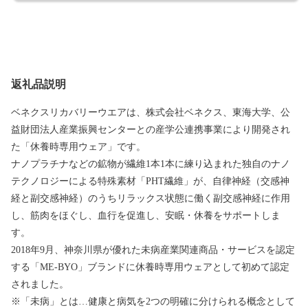
返礼品説明
ベネクスリカバリーウエアは、株式会社ベネクス、東海大学、公
益財団法人産業振興センターとの産学公連携事業により開発され
た「休養時専用ウェア」です。
ナノプラチナなどの鉱物が繊維1本1本に練り込まれた独自のナノ
テクノロジーによる特殊素材「PHT繊維」が、自律神経（交感神
経と副交感神経）のうちリラックス状態に働く副交感神経に作用
し、筋肉をほぐし、血行を促進し、安眠・休養をサポートしま
す。
2018年9月、神奈川県が優れた未病産業関連商品・サービスを認定
する「ME‐BYO」ブランドに休養時専用ウェアとして初めて認定
されました。
※「未病」とは…健康と病気を2つの明確に分けられる概念として