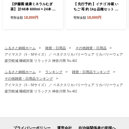
【伊藤園 健康ミネラルむぎ
【 先行予約 】イチゴ 冷蔵 い
茶】 計48本 600ml × 24本 2
ちご 苺 約 1kg 品種セット 紅
ケース 麦茶 防災 茶 ペットボ
ほっぺ 恋みのり もういっこ
18,000円
18,000円
寄附金額
寄附金額
トル 飲料 生活必需品 非常用
甘酸っぱい 芳醇な香り フル
災害対策 水分補給 神奈川県
ーツ 新鮮 くだもの 果物 旬
厚木市 ITE003
甘い アソート ギフト 神奈川
県 厚木市 こすげ農園 KGF00
1_p001
ふるさと納税ホーム
雑貨・日用品
その他雑貨・日用品
アイマスク（S－Mサイズ） ／ ベネクスリカバリーウェア リカバリーウェア
疲労軽減 睡眠対策 リラックス 神奈川県 No.402
ふるさと納税ホーム
ランキング
雑貨・日用品ランキング
その他雑貨・日用品ランキング
アイマスク（S－Mサイズ） ／ ベネクスリカバリーウェア リカバリーウェア
疲労軽減 睡眠対策 リラックス 神奈川県 No.402
プライバシーポリシー
運営会社
自治体関係者の皆様へ