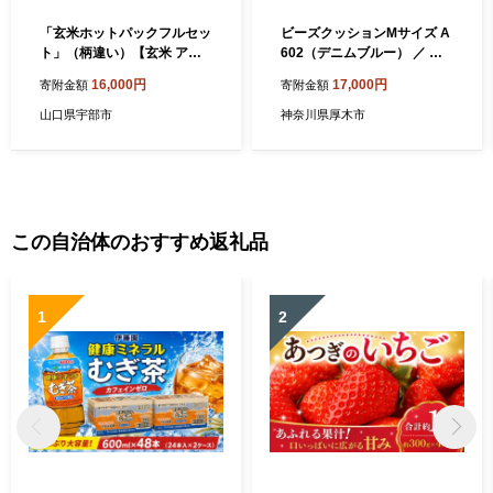
「玄米ホットパックフルセッ
ビーズクッションMサイズ A
ト」（柄違い）【玄米 アイ
602（デニムブルー） ／ イ
マスク 肩パット ホットパッ
ンテリア 椅子 イス 癒し 神奈
16,000円
17,000円
寄附金額
寄附金額
ク 花 柄 リラックス リラクゼ
川県 No.268
ーション 保温 睡眠 快眠 疲労
山口県宇部市
神奈川県厚木市
回復 肩こり 腰痛 冷え性 デス
クワーク ハンドメイド 贈り
物 贈呈品 プレゼント】
この自治体のおすすめ返礼品
1
2