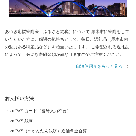
あつぎ応援寄附金（ふるさと納税）について 厚木市に寄附をして
いただいた方に、感謝の気持ちとして、後日、返礼品（厚木市内
の魅力ある特産品など）を贈呈いたします。 ご希望される返礼品
によって、必要な寄附金額が異なりますのでご注意ください。
【ご注意】 ※返礼品の選択は、20品までとさせていただきます。
自治体紹介をもっと見る
※返礼品のお届けには1～2ヶ月程度かかることがあります。 ※寄
附につきましては、年度内の回数制限は現在設けておりません。
※寄附者様のご都合で配送保管期間内に返礼品を受け取れなかっ
た場合、権利放棄とみなし、再発送はできませんので、ご了承く
お支払い方法
ださい。なお、発送予定期間内での長期不在がある場合は必ず「at
sugi@furusato-supports.com」のメールアドレスにご連絡ください。
au PAY カード（番号入力不要）
※返礼品の送付のため、寄附をしていただいた方の、御住所、お
au PAY 残高
名前、電話番号を返礼品送付業者にお知らせすることになります
ので、あらかじめ御了承願います。 ※返礼品の送付は、厚木市外
au PAY（auかんたん決済）通信料金合算