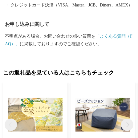
にお住まいの方に限らせていただきます。 ※返礼品の写真はイメ
クレジットカード決済（VISA、Master、JCB、Diners、AMEX）
ージです。 ※書類につきましては圧着はがきのみお届けします。
封書でのお届けはいたしませんのでご注意ください。 厚木市内に
お申し込みに関して
お住まいの方への返礼品送付の取りやめについて 厚木市では、平
成31年4月1日の総務省告示により、 「自団体住民に返礼品等を提
不明点がある場合、お問い合わせの多い質問を
「よくある質問（F
供しないこと」とされたことを受け、 令和元年5月31日以降の市
AQ）」
に掲載しておりますのでご確認ください。
内在住の方からの寄附に対する返礼品の発送を取りやめることと
いたしました。 ※返礼品の送付を伴わない厚木市への寄附および
ふるさと納税制度による税額控除は可能です。
この返礼品を見ている人はこちらもチェック