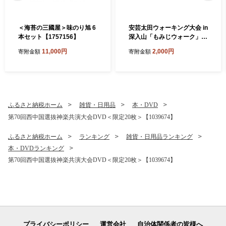
＜海苔の三國屋＞味のり旭 6
安芸太田ウォーキング大会 in
本セット【1757156】
深入山「もみじウォーク」こ
ども(小学生)1名【174280
11,000円
2,000円
寄附金額
寄附金額
4】
ふるさと納税ホーム
雑貨・日用品
本・DVD
第70回西中国選抜神楽共演大会DVD＜限定20枚＞【1039674】
ふるさと納税ホーム
ランキング
雑貨・日用品ランキング
本・DVDランキング
第70回西中国選抜神楽共演大会DVD＜限定20枚＞【1039674】
プライバシーポリシー
運営会社
自治体関係者の皆様へ