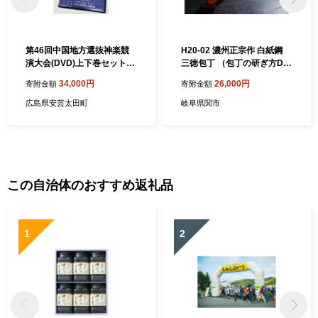
第46回中国地方選抜神楽競
H20-02 濃州正宗作 白紙鋼
演大会(DVD)上下巻セット
三徳包丁 （包丁の研ぎ方DV
【1651725】
D付）
34,000円
26,000円
寄附金額
寄附金額
広島県安芸太田町
岐阜県関市
この自治体のおすすめ返礼品
1
2