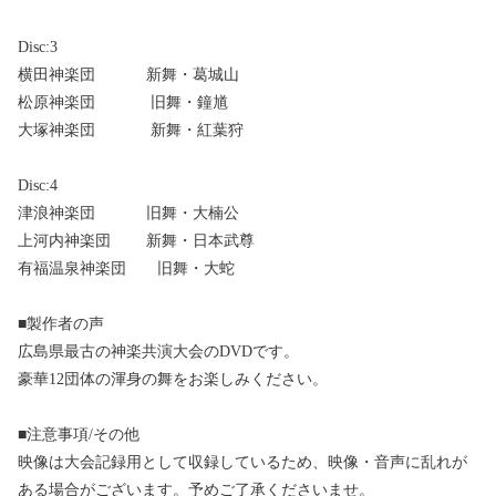
Disc:3
横田神楽団 新舞・葛城山
松原神楽団 旧舞・鐘馗
大塚神楽団 新舞・紅葉狩
Disc:4
津浪神楽団 旧舞・大楠公
上河内神楽団 新舞・日本武尊
有福温泉神楽団 旧舞・大蛇
■製作者の声
広島県最古の神楽共演大会のDVDです。
豪華12団体の渾身の舞をお楽しみください。
■注意事項/その他
映像は大会記録用として収録しているため、映像・音声に乱れが
ある場合がございます。予めご了承くださいませ。