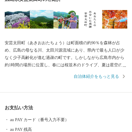
安芸太田町（あきおおたちょう）は町面積の約90％を森林が占
め、広島の母なる川、太田川源流域にあり、県内で最も人口が少
なく少子高齢化が進む過疎の町です。しかしながら広島市内から
約1時間の場所に位置し、春には桜並木のドライブ、夏は星空のよ
うな蛍、秋には燃えるような紅葉、冬には目を見張るような雪景
自治体紹介をもっと見る
色。四季折々、里山の風景があふれています。ぷらっと寄りたく
なる、帰ってきたくなる、そんな町です。 私たちはこの町を次
世代に引き継ぎ、笑顔があふれる町にしたいと考えています。
そして、ふるさと納税を通じ、みなさんの「ふるさと」になりた
お支払い方法
いと願っています。 みなさんの温かいご支援、お待ちしており
ます。
au PAY カード（番号入力不要）
au PAY 残高