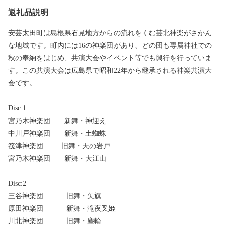
返礼品説明
安芸太田町は島根県石見地方からの流れをくむ芸北神楽がさかん
な地域です。町内には16の神楽団があり、どの団も専属神社での
秋の奉納をはじめ、共演大会やイベント等でも興行を行っていま
す。この共演大会は広島県で昭和22年から継承される神楽共演大
会です。
Disc:1
宮乃木神楽団 新舞・神迎え
中川戸神楽団 新舞・土蜘蛛
筏津神楽団 旧舞・天の岩戸
宮乃木神楽団 新舞・大江山
Disc:2
三谷神楽団 旧舞・矢旗
原田神楽団 新舞・滝夜叉姫
川北神楽団 旧舞・塵輪