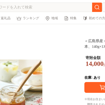
返礼品
ランキング
地域
特集
初めての
＜広島県産＞
本、140g×1
寄附金額
14,000
在庫: あり
現在お住まい
贈答されませ