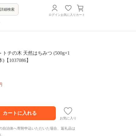
詳細検索
ログイン
お気に入り
カート
方
トチの木 天然はちみつ (500g×1
本)【1037086】
円
お気に入り
の自治体へ寄附申込いただいた場合、返礼品は
ん。