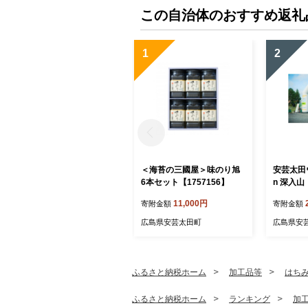
この自治体のおすすめ返礼
1
2
＜海苔の三國屋＞味のり旭
安芸太田
6本セット【1757156】
n 深入
ク」こども
11,000円
寄附金額
寄附金額
42804】
広島県安芸太田町
広島県安
ふるさと納税ホーム
加工品等
はち
ふるさと納税ホーム
ランキング
加