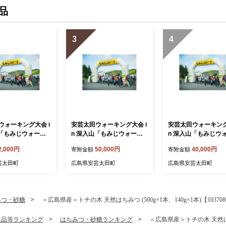
品
3
4
ウォーキング大会 i
安芸太田ウォーキング大会 i
安芸太田ウォーキング
山「もみじウォー
n 深入山「もみじウォーク
n 深入山「もみじウ
(小学生)1名【17
(20キロコース)大人5名」
(20キロコース)大人
2,000円
50,000円
40,000円
寄附金額
寄附金額
【1742801】
【1742798】
芸太田町
広島県安芸太田町
広島県安芸太田町
みつ・砂糖
＜広島県産＞トチの木 天然はちみつ (500g×1本、140g×1本)【103708
工品等ランキング
はちみつ・砂糖ランキング
＜広島県産＞トチの木 天然はちみつ