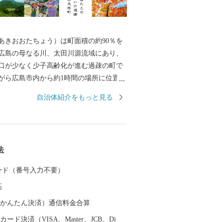
あきおおたちょう）は町面積の約90％を
広島の母なる川、太田川源流域にあり、
口が少なく少子高齢化が進む過疎の町で
がら広島市内から約1時間の場所に位置
並木のドライブ、夏は星空のような蛍、
自治体紹介をもっと見る
ような紅葉、冬には目を見張るような雪
々、里山の風景があふれています。ぷら
なる、帰ってきたくなる、そんな町で
法
考えています。 そして、ふるさ
、みなさんの「ふるさと」になりたいと
 カード（番号入力不要）
お待ちし
高
（auかんたん決済）通信料金合算
ード決済（VISA、Master、JCB、Di