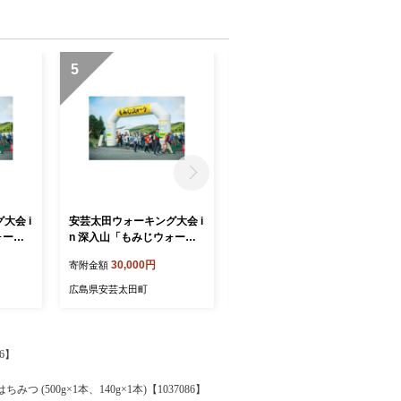
5
6
大会 i
安芸太田ウォーキング大会 i
安芸太田ウォーキング大会 i
ォーク
n 深入山「もみじウォーク
n 深入山「もみじウォーク
4名」
(20キロコース)大人3名」
(20キロコース)大人2名」
30,000円
23,000円
寄附金額
寄附金額
【1742797】
【1742795】
広島県安芸太田町
広島県安芸太田町
6】
 (500g×1本、140g×1本)【1037086】