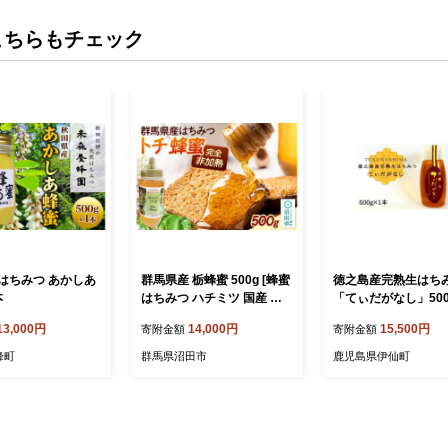
こちらもチェック
はちみつ あかしあ
群馬県産 栃蜂蜜 500g [蜂蜜
徳之島産完熟生はち
本
はちみつ ハチミツ 国産 栃
「てぃだがなし」500
とち トチ]
13,000円
14,000円
15,500円
寄附金額
寄附金額
峰町
群馬県沼田市
鹿児島県伊仙町