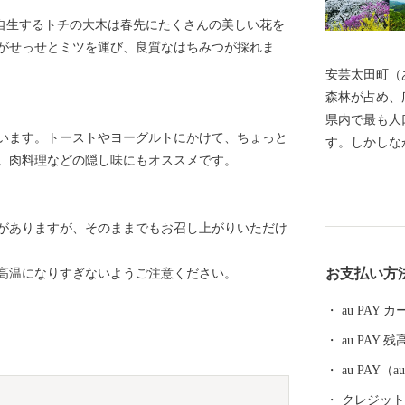
)に自生するトチの大木は春先にたくさんの美しい花を
がせっせとミツを運び、良質なはちみつが採れま
安芸太田町（
森林が占め、
県内で最も人
います。トーストやヨーグルトにかけて、ちょっと
す。しかしな
。肉料理などの隠し味にもオススメです。
し、春には桜
秋には燃える
景色。四季折
がありますが、そのままでもお召し上がりいただけ
っと寄りたく
す。 私たちはこの町を次世代に引き継ぎ、笑顔があ
お支払い方
、高温になりすぎないようご注意ください。
ふれる町にしたいと
と納税を通じ
au PAY
願っています。 みなさんの温かいご支援、
au PAY 残
。
ております。
au PAY
クレジットカ