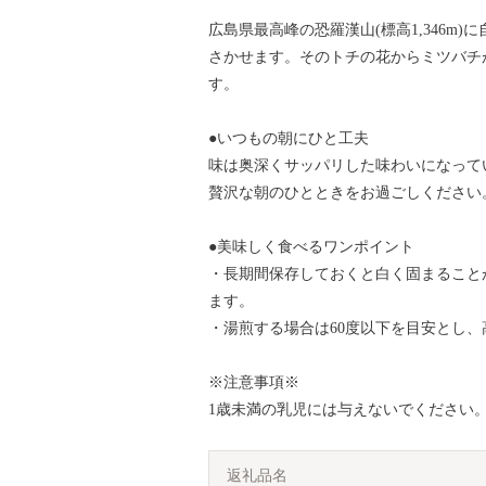
広島県最高峰の恐羅漢山(標高1,346m
さかせます。そのトチの花からミツバチ
す。
●いつもの朝にひと工夫
味は奥深くサッパリした味わいになって
贅沢な朝のひとときをお過ごしください
●美味しく食べるワンポイント
・長期間保存しておくと白く固まること
ます。
・湯煎する場合は60度以下を目安とし
※注意事項※
1歳未満の乳児には与えないでください
返礼品名