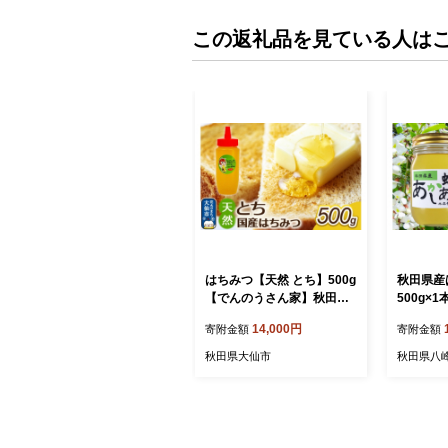
この返礼品を見ている人は
はちみつ【天然 とち】500g
秋田県産
【でんのうさん家】秋田県
500g×1
大仙市産 [蜂蜜 純粋 トチ 栃
14,000円
寄附金額
寄附金額
秋田県産]
秋田県大仙市
秋田県八