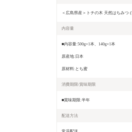
＜広島県産＞トチの木 天然はちみつ (500g
内容量
■内容量:500g×1本、140g×1本
原産地:日本
原材料:とち蜜
消費期限/賞味期限
■賞味期限:半年
配送方法
常温配送