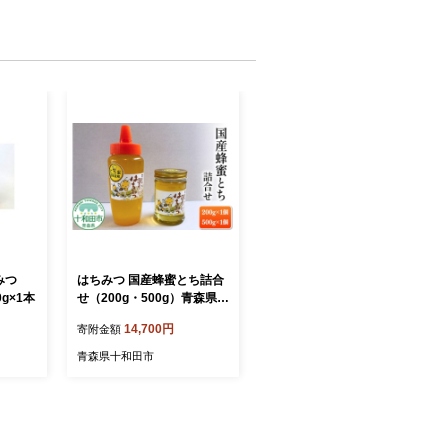
みつ
はちみつ 国産蜂蜜とち詰合
g×1本
せ（200g・500g）青森県十
和田市産 [ハチミツ 栃 トチ
14,700円
寄附金額
奥入瀬]
青森県十和田市