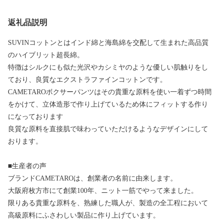
返礼品説明
SUVINコットンとはインド綿と海島綿を交配して生まれた高品質
のハイブリット超長綿。
特徴はシルクにも似た光沢やカシミヤのような優しい肌触りをし
ており、良質なエクストラファインコットンです。
CAMETAROボクサーパンツはその貴重な原料を使い一着ずつ時間
をかけて、立体造形で作り上げているため体にフィットする作り
になっております
良質な原料を直接肌で味わっていただけるようなデザインにして
おります。
■生産者の声
ブランドCAMETAROは、創業者の名前に由来します。
大阪府枚方市にて創業100年、ニット一筋でやって来ました。
限りある貴重な原料を、熟練した職人が、製造の全工程において
高級原料にふさわしい製品に作り上げています。