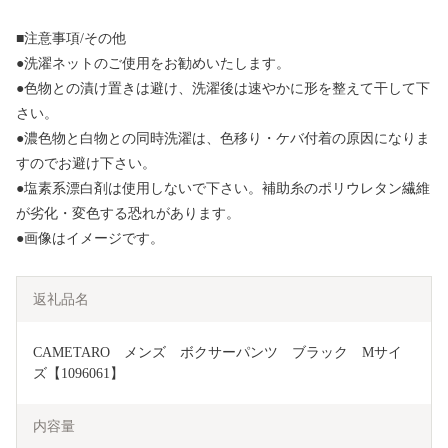
■注意事項/その他
●洗濯ネットのご使用をお勧めいたします。
●色物との漬け置きは避け、洗濯後は速やかに形を整えて干して下
さい。
●濃色物と白物との同時洗濯は、色移り・ケバ付着の原因になりま
すのでお避け下さい。
●塩素系漂白剤は使用しないで下さい。補助糸のポリウレタン繊維
が劣化・変色する恐れがあります。
●画像はイメージです。
返礼品名
CAMETARO　メンズ　ボクサーパンツ　ブラック　Mサイ
ズ【1096061】
内容量