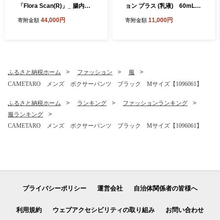
「Flora Scan(R)」_ 腸内フ
ョン プラス (乳液) 60mL_
ローラ フローラ 検査 キット
エマルジョン ナノエマルジ
44,000円
11,000円
寄附金額
寄附金額
腸内環境 Flora Scan 検査サ
ョン プラス トゥヴェール 乳
ービス 健康 簡単 便利 プリメ
液 化粧品 人気 おすすめ 送料
ディカ 人気 おすすめ 送料無
無料 浸透湿潤セラミド 保湿
料 【1302436】
贈答 ギフト おすすめ 高配合
【1149023】
ふるさと納税ホーム
ファッション
服
CAMETARO メンズ ボクサーパンツ ブラック Mサイズ【1096061】
ふるさと納税ホーム
ランキング
ファッションランキング
服ランキング
CAMETARO メンズ ボクサーパンツ ブラック Mサイズ【1096061】
プライバシーポリシー
運営会社
自治体関係者の皆様へ
利用規約
ウェブアクセシビリティの取り組み
お問い合わせ