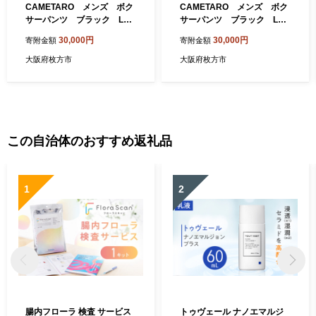
CAMETARO メンズ ボク
CAMETARO メンズ ボク
サーパンツ ブラック LL
サーパンツ ブラック Lサ
サイズ【1096063】
イズ【1096062】
30,000円
30,000円
寄附金額
寄附金額
大阪府枚方市
大阪府枚方市
この自治体のおすすめ返礼品
1
2
腸内フローラ 検査 サービス
トゥヴェール ナノエマルジ