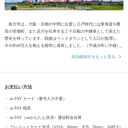
枚方市は、大阪・京都の中間に位置し江戸時代には東海道56番
目の宿場町、また淀川を往来する三十石船の中継港として栄えた
歴史を持っています。戦後はベッドタウンとして人口が急増し、
今や約40万人を抱える都市に成長しました。（平成26年に中核市
へ移行） 今後も、「住みたい・住み続けたい」と思っていただ
自治体紹介をもっと見る
けるよう、市の魅力アップに取り組んでいきます。
お支払い方法
au PAY カード（番号入力不要）
au PAY 残高
au PAY（auかんたん決済）通信料金合算
クレジットカード決済（VISA、Master、JCB、Diners、AMEX）