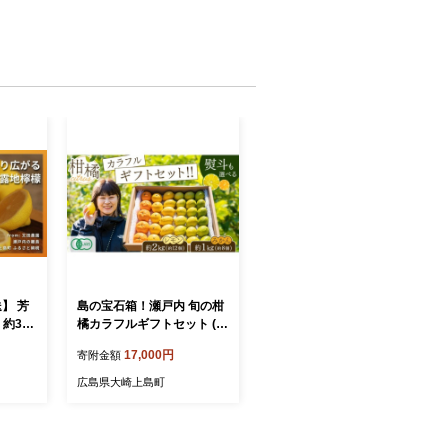
送】 芳
島の宝石箱！瀬戸内 旬の柑
約3kg
橘カラフルギフトセット (
 離島
レモン 約2kg /みかん 約1kg
17,000円
寄附金額
果物 フ
) 【2026年 11月 ～ 12月 発
 送料
送】 先行予約 果物 国産 せ
広島県大崎上島町
り寄せ
とうち 広島 大崎上島 産地
直送 ふじやファーム