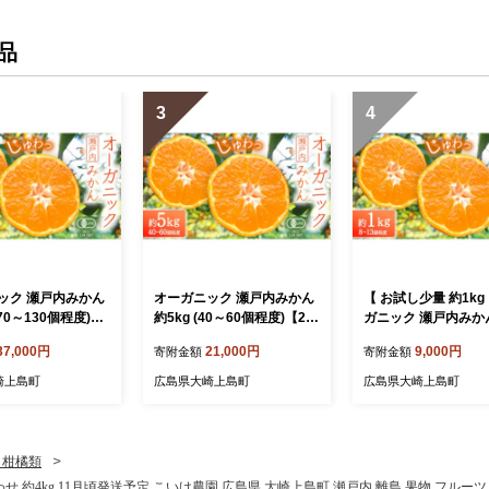
品
3
4
ック 瀬戸内みかん
オーガニック 瀬戸内みかん
【 お試し少量 約1kg
(70～130個程度)
約5kg (40～60個程度)【20
ガニック 瀬戸内みかん
年10月中旬～1月発
26年10月中旬～1月発送】
13個程度) 【2026年
37,000円
21,000円
9,000円
寄附金額
寄附金額
 有機JAS認証 小
国産 有機JAS認証 小玉 小
旬～1月発送】 少量 
かん 瀬戸内 広島
玉みかん 瀬戸内 広島 離島
機JAS認証 小玉 小
崎上島町
広島県大崎上島町
広島県大崎上島町
栽培 柑橘 果物 フ
有機栽培 柑橘 果物 フルー
瀬戸内 広島 離島 有
フト 無添加 送料
ツ ギフト 無添加 送料無料
柑橘 果物 フルーツ 
地直送 中原観光農園
産地直送 中原観光農園 大崎
無添加 送料無料 産
上島
中原観光農園 大崎上
・柑橘類
 約4kg 11月頃発送予定 こいけ農園 広島県 大崎上島町 瀬戸内 離島 果物 フルーツ