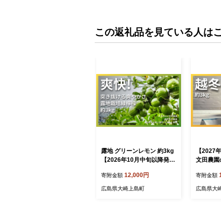
この返礼品を見ている人は
露地 グリーンレモン 約3kg
【2027
【2026年10月中旬以降発
文田農園
送】 レモン 檸檬 れもん グ
g 瀬戸内
12,000円
寄附金額
寄附金額
リーン 瀬戸内 広島 大崎上
柑橘 檸檬
島 柑橘 フルーツ 果物 くだ
ルーツ 贈
広島県大崎上島町
広島県大
もの 国産
無料 産