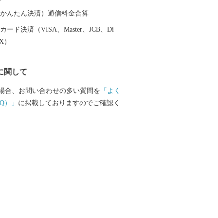
海水浴はもちろん、シーカヤックで無人
、のんびり釣りを楽しんだりと、季節に
（auかんたん決済）通信料金合算
を満喫できます。また標高452.6mの神
ード決済（VISA、Master、JCB、Di
ング、グランドゴルフ、キャンプ、二人
EX）
モビリティ（観光移動用電気自動車）を
散歩など、大崎上島ならではのアクティ
に関して
ます。 ■瀬戸内の太陽と大地
まいもん」がいっぱい！ 瀬戸内の温暖な
場合、お問い合わせの多い質問を
「よく
た大崎上島。大粒のブルーベリーやイチ
Q）」
に掲載しておりますのでご確認く
フレッシュなみかんやグリーンレモン、
たフルーツトマトなど、太陽をいっぱい
れのフルーツや野菜が自慢です。また天
や新鮮な海産物など、お土産にもぴった
食材が充実。作り手の愛情がたっぷりこ
まいもん」は、一度味わうと忘れられな
す。 【見逃せない！大崎上島
スポット】 ・木江十七夜祭 木江厳島神社
00年の伝統を誇る豪快な海のレース「櫂伝