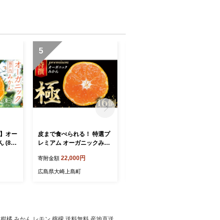
5
6
 】オー
皮まで食べられる！ 特選プ
【 先行予約 】 瀬戸内 オー
 (8～
レミアム オーガニックみか
ガニック レモン 9kg (80～9
10月中
ん 極 (きわみ) 約1.5kg 【先
0個程度) 【 2027年2月～3
22,000円
40,000円
寄附金額
寄附金額
国産 有
行予約 11月～1月中旬発送
月発送 】 有機JAS 広島県
玉みかん
予定】 化粧箱入 有機JAS認
産 中原観光農園 [ おすすめ
広島県大崎上島町
広島県大崎上島町
機栽培
証 樹上完熟 朝採り 贈答 ギ
送料無料 広島 有機栽培 ノ
ギフト
フト 瀬戸内 温州みかん 産
ーワックス 防腐剤不使用 産
地直送
地直送 フルーツ 果物 柑橘
地直送 柑橘 ]
島
少量 16個
 柑橘 みかん レモン 檸檬 送料無料 産地直送