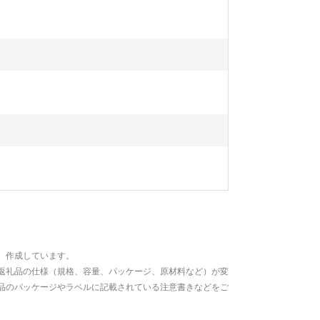
馬競争」が木
ステージイベ
ます。 ・ひがしの住吉祭 ひがしの住吉神社の祭礼。各
地区から出さ
われ、夜は提
発の海上花火で島
船業が盛んな
と降りていく
も参加でき、
とができます
、作成しています。
返礼品の仕様（規格、容量、パッケージ、原材料など）が変
品のパッケージやラベルに記載されている注意書きなどをご