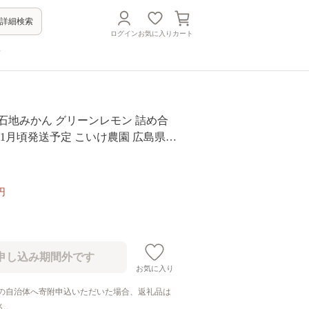
詳細検索
ログイン
お気に入り
カート
方
石地みかん グリーンレモン 詰め合
g 11月頃発送予定 こいけ農園 広島県
瀬戸内 離島 果物 フルーツ 柑橘 みか
檸檬 送料無料 産地直送
円
お気に入り
の自治体へ寄附申込いただいた場合、返礼品は
ん。