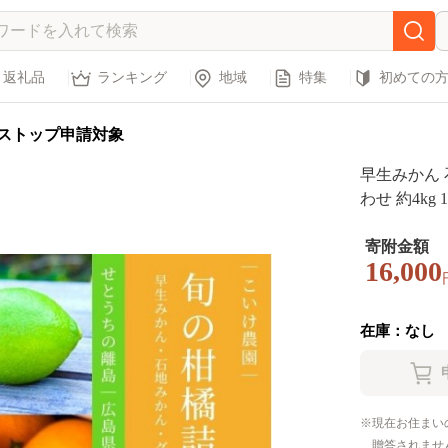
返礼品
ランキング
地域
特集
初めての
ストップ申請対象
早生みかん 
わせ 約4k
大崎上島町 
ん レモン 
寄附金額
16,000
在庫：なし
現在お住まい
贈答されませ