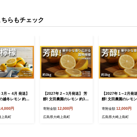
こちらもチェック
年 3月～ 4月 発送】
【2027年 2～3月発送】 芳
【2027年 1～2月発
の越冬レモン 約3k
醇! 文田農園のレモン 約3kg
醇! 文田農園のレモン 
 広島 大崎上島 離島
瀬戸内 広島 大崎上島 離島
瀬戸内 広島 大崎上島
14,000円
12,000円
12,000円
寄附金額
寄附金額
 露地栽培 果物 フ
柑橘 檸檬 露地栽培 果物 フ
柑橘 檸檬 露地栽培 
答用 ギフト 送料
ルーツ 贈答用 ギフト 送料
ルーツ 贈答用 ギフト
崎上島町
広島県大崎上島町
広島県大崎上島町
地直送 お取り寄せ
無料 産地直送 お取り寄せ
無料 産地直送 お取