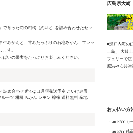
広島県大崎
』で育った旬の柑橘（約4kg）を詰め合わせたセッ
早生みかんと、甘みたっぷりの石地みかん、フレッ
■瀬戸内海の
します。
上島」 大崎
っぱいの果実をたっぷりお楽しみください。
フェリーで渡
原港や安芸津
ェリーが出て
れるしまなみ
島からもフェ
詰め合わせ 約4kg 11月頃発送予定 こいけ農園 
り道に、宿泊
フルーツ 柑橘 みかん レモン 檸檬 送料無料 産地
ランに「大崎
お支払い方
になります。 ■アクティビティもいろいろ！大崎上島
の自然の中で
au PAY
からこそ、穏
au PAY 残