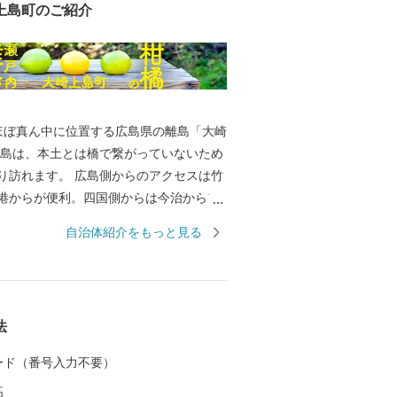
上島町のご紹介
ほぼ真ん中に位置する広島県の離島「大崎
上島は、本土とは橋で繋がっていないため
り訪れます。 広島側からのアクセスは竹
港からが便利。四国側からは今治からフ
います。またサイクリングの聖地と知ら
自治体紹介をもっと見る
海道・大三島や、とびしま海道・大崎下
リーの航路があります。ツーリングの寄
や休憩のポイントに、いろいろな旅のプ
上島」を織り交ぜたら、きっと楽しい旅
法
遊ぼう 瀬戸内海にぐるりと囲まれた島だ
 カード（番号入力不要）
やかな海をフィールドにしたマリンレジ
高