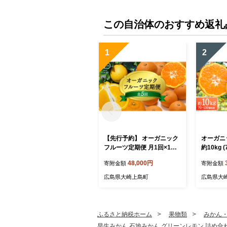
この自治体のおすすめ返礼
1
2
【先行予約】 オーガニック
オーガニ
フルーツ定期便 月1回×1品
約10kg 
目（全5回） 12月中旬以降
【2026
48,000円
寄附金額
寄附金額
発送 有機JAS認証 果物 皮
送】 国産
まで食べられる みかん 国産
玉 小玉み
広島県大崎上島町
広島県大
紅八朔 はっさく しらぬひ
離島 有機
紅甘夏 ネーブル 食べ比べ
ルーツ ギ
通販
無料 産
大崎上島
ふるさと納税ホーム
果物類
みかん
早生みかん 石地みかん グリーンレモン 詰め合わせ