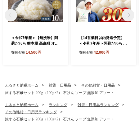
＜令和7年産＞【無洗米】阿
【14営業日以内発送予定】
蘇だわら 熊本県 高森町 オリ
＜令和7年産＞阿蘇だわら 熊
ジナル米 計10kg（5kg×2
本県 高森町 オリジナル米 計
14,500円
42,000円
寄附金額
寄附金額
袋）
30kg（5kg×6袋）お米 精米
阿蘇の米 お米 5kg×6 お米 30
kg お米 10kg以上 お米 20kg
以上 米
ふるさと納税ホーム
雑貨・日用品
その他雑貨・日用品
旅する石鹸セット 200g（100g×2） 石けん ソープ 無添加 アソート
ふるさと納税ホーム
ランキング
雑貨・日用品ランキング
その他雑貨・日用品ランキング
旅する石鹸セット 200g（100g×2） 石けん ソープ 無添加 アソート