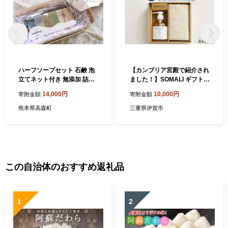
ハーフソープセット 石鹸 泡
【カンブリア宮殿で紹介され
立てネット付き 無添加 詰め
ました！】SOMALI ギフト
合わせ
F・ハンドソープセット（ハ
14,000円
10,000円
寄附金額
寄附金額
ンド用液体石けん・オーガニ
ックコットン ハンドタオ
熊本県高森町
三重県伊賀市
ル）石鹸 せっけん 子供 今治
タオル オーガニック オーガ
ニックコットン 家 ギフト 贈
り物 引っ越し祝い 新築祝い
出産祝い 内祝い 天然 天然素
材 環境 植物オイル 三重県 送
この自治体のおすすめ返礼品
料無料【kmsk0005】
1
2