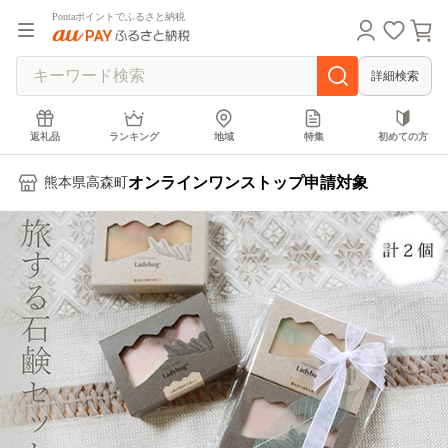
Pontaポイントでふるさと納税
詳細検索
返礼品
ランキング
地域
特集
初めての方
オンラインワンストップ申請対象
熊本県高森町