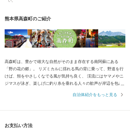
い。
熊本県高森町のご紹介
高森町は、豊かで雄大な自然がそのまま存在する南阿蘇にある
「野の花の郷」。 リズミカルに揺れる馬の背に乗って、野道を行
けば、頬をやさしくなでる風が気持ち良く、 渓流にはヤマメやニ
ジマスが泳ぎ、楽しげに釣り糸を垂れる人々の歓声が岸辺を包み
ます。 根子岳の裾野に広がる大地と清らかな渓流は、心身を癒や
自治体紹介をもっと見る
す休日をプレゼントしてくれます。
お支払い方法