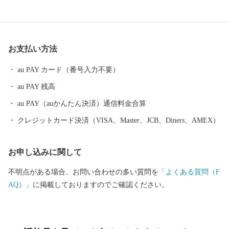
芸術などの豊かさの中で、賑わいや和みを享受し、互いを尊重し
ながら「元気な松戸」「魅力的なふるさと松戸」づくりを進めて
まいります。 皆様のご寄附、ご支援をお待ちしております。 ■□
■……………………………………………………… お礼の品・証明
お支払い方法
書等のお問い合わせはこちらへ 松戸市ふるさと納税事務局 電話
：050-3146-0806（平日9：00～18：00） ＦＡＸ：050-3488-0889 メ
au PAY カード（番号入力不要）
ール：matsudo@furusato-bpo.com
au PAY 残高
………………………………………………………■□■
au PAY（auかんたん決済）通信料金合算
クレジットカード決済（VISA、Master、JCB、Diners、AMEX）
お申し込みに関して
不明点がある場合、お問い合わせの多い質問を
「よくある質問（F
AQ）」
に掲載しておりますのでご確認ください。