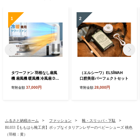
1
2
タワーファン 羽根なし扇風
（エルシーワ）ELSĪWAH
機 扇風機 暖風機 冷風扇 DC
口腔美容パーフェクトセット
モーター 静音運転 サーキュ
37,000円
28,000円
寄附金額
寄附金額
レーター 8段階送風 強風 大
風量 100°左右首振り 9H切タ
イマー 省エネ 節電対策 お手
入れ簡単 省スペース 組み立
て不要 リモコン付 部屋 リビ
ング
ふるさと納税ホーム
ファッション
靴・スリッパ・下駄
BL033【ももはら靴工房】ポップなイタリアンレザーのベビーシューズ 桃色
（羽根：黄）