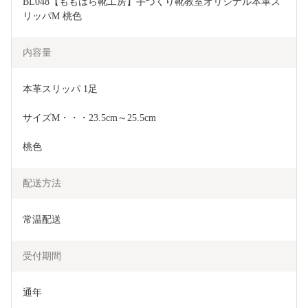
BL048【ももはら靴工房】手づくり靴教室オリジナル本革ス
リッパM 桃色
内容量
本革スリッパ 1足
サイズM・・・23.5cm～25.5cm
桃色
配送方法
常温配送
受付期間
通年