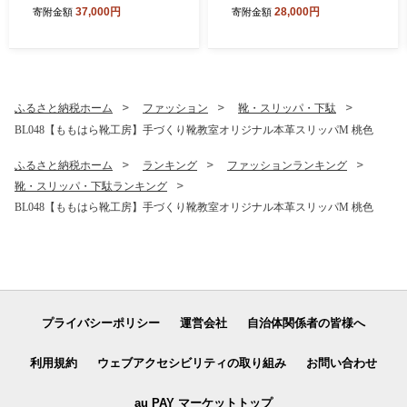
モーター 静音運転 サーキュ
37,000円
28,000円
寄附金額
寄附金額
レーター 8段階送風 強風 大
風量 100°左右首振り 9H切タ
イマー 省エネ 節電対策 お手
入れ簡単 省スペース 組み立
て不要 リモコン付 部屋 リビ
ング
ふるさと納税ホーム
ファッション
靴・スリッパ・下駄
BL048【ももはら靴工房】手づくり靴教室オリジナル本革スリッパM 桃色
ふるさと納税ホーム
ランキング
ファッションランキング
靴・スリッパ・下駄ランキング
BL048【ももはら靴工房】手づくり靴教室オリジナル本革スリッパM 桃色
プライバシーポリシー
運営会社
自治体関係者の皆様へ
利用規約
ウェブアクセシビリティの取り組み
お問い合わせ
au PAY マーケットトップ