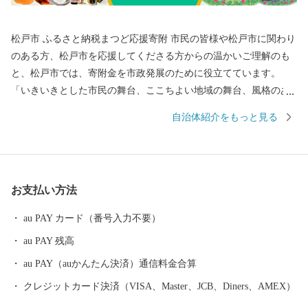
松戸市 ふるさと納税まつど応援寄附 市民の皆様や松戸市に関わり
のある方、松戸市を応援してくださる方からの温かいご理解のも
と、松戸市では、寄附金を市政発展のために役立てています。
「いきいきとした市民の舞台、ここちよい地域の舞台、風格のあ
る都市の舞台のあるまち・まつど」3つの舞台に薫る自然や文化・
自治体紹介をもっと見る
芸術などの豊かさの中で、賑わいや和みを享受し、互いを尊重し
ながら「元気な松戸」「魅力的なふるさと松戸」づくりを進めて
まいります。 皆様のご寄附、ご支援をお待ちしております。 ■□
■……………………………………………………… お礼の品・証明
お支払い方法
書等のお問い合わせはこちらへ 松戸市ふるさと納税事務局 電話
：050-3146-0806（平日9：00～18：00） ＦＡＸ：050-3488-0889 メ
au PAY カード（番号入力不要）
ール：matsudo@furusato-bpo.com
au PAY 残高
………………………………………………………■□■
au PAY（auかんたん決済）通信料金合算
クレジットカード決済（VISA、Master、JCB、Diners、AMEX）