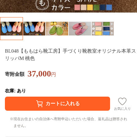
BL048【ももはら靴工房】手づくり靴教室オリジナル本革ス
リッパM 桃色
37,000
寄附金額
円
在庫: あり
お気に入り
現在お住まいの自治体へ寄附申込いただいた場合、返礼品は贈答され
ません。