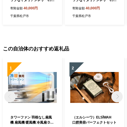
ップなイタリアンレザーのベ
ップなイタリアンレザーのベ
ビーシューズ 水色（羽根：
ビーシューズ 水色（羽根：
40,000円
40,000円
寄附金額
寄附金額
桃色）
ベージュ）
千葉県松戸市
千葉県松戸市
この自治体のおすすめ返礼品
1
2
タワーファン 羽根なし扇風
（エルシーワ）ELSĪWAH
機 扇風機 暖風機 冷風扇 DC
口腔美容パーフェクトセット