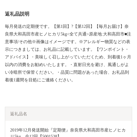
返礼品説明
毎月発送の定期便です。【第1回】?【第12回】【毎月お届け】奈
良県大和高田市産ヒノヒカリ5kg<全て共通>原産地:大和高田市■注
意事項/その他※画像はイメージです。※アレルギー物質などの表
示につきましては、お礼品に記載しています。【ワンポイント・
アドバイス】・美味しく召し上がっていただくため、到着後1ヶ月
以内の消費をお勧めいたします。・直射日光を避け、風通しがよ
い冷暗所で保管ください。・品質に問題があった場合、お礼品到
着後1週間を目処にご連絡ください。
返礼品名
2019年12月発送開始『定期便』奈良県大和高田市産ヒノヒカ
リ5kg　全12回【5001538】