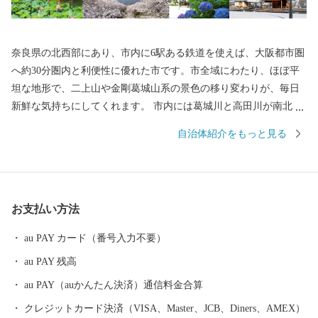
奈良県の北西部にあり、市内に6駅ある鉄道を使えば、大阪都市圏
へ約30分圏内と利便性に優れた市です。市全域にわたり、ほぼ平
坦な地形で、二上山や金剛葛城山系の景色の移り変わりが、毎日
新鮮な気持ちにしてくれます。 市内には葛城川と高田川が南北に
流れ、春になると大中公園を中心に川の両岸南北2.5キロメートル
自治体紹介をもっと見る
にわたり、見事な桜のトンネルが続きます。夜になってもライト
アップされた夜桜を見物する人の波は絶えることなく、奈良県を
代表する桜の名所となっています。 【アクセス】 ・近鉄大阪線大
阪上本町駅から「快速急行」で約30分 ・近鉄南大阪線大阪阿部野
お支払い方法
橋駅から「急行」で約30分 ・JR大和路線天王寺駅から「区間快
速」で約40分 ・大阪から、「西名阪自動車道」の法隆寺インター
au PAY カード（番号入力不要）
で降り、約20分 ・「南阪奈道路」～「国道165号バイパス」から
au PAY 残高
約10分 ・奈良市から「国道24号」で約50分 ■寄付お申し込み後の
お問い合わせ ふるさと納税サポートセンター TEL：0570-015-482
au PAY（auかんたん決済）通信料金合算
E-mail: ask-fc@furusato-support.jp （平日10時～17時）祝祭日・特定
クレジットカード決済（VISA、Master、JCB、Diners、AMEX）