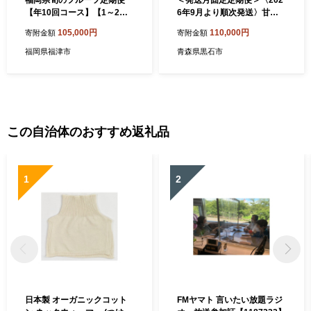
福岡県旬のフルーツ定期便
＜発送月固定定期便＞〈202
【年10回コース】【1～2月
6年9月より順次発送〉甘味
開始】[H5261]
系・青森県産りんご約3kg全
105,000円
110,000円
寄附金額
寄附金額
8回【4051702】
福岡県福津市
青森県黒石市
この自治体のおすすめ返礼品
1
2
日本製 オーガニックコット
FMヤマト 言いたい放題ラジ