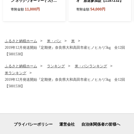
ン ネックウォーマー (つけ
オ 放送参加証【1187232】
襟) 生成 (6650-7374)【1618
11,000円
54,000円
寄附金額
寄附金額
065】
ふるさと納税ホーム
米・パン
米
2019年12月発送開始『定期便』奈良県大和高田市産ヒノヒカリ5kg 全12回
【5001538】
ふるさと納税ホーム
ランキング
米・パンランキング
米ランキング
2019年12月発送開始『定期便』奈良県大和高田市産ヒノヒカリ5kg 全12回
【5001538】
プライバシーポリシー
運営会社
自治体関係者の皆様へ