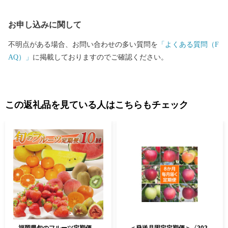
休業期間を除く ■ワンストップ特例申請書の送付先 〒400-8691 日
本郵便株式会社 甲府中央郵便局 私書箱 第33 号 奈良県大和高田
お申し込みに関して
市 ワンストップ特例申請窓口 SNP 行
不明点がある場合、お問い合わせの多い質問を
「よくある質問（F
AQ）」
に掲載しておりますのでご確認ください。
この返礼品を見ている人はこちらもチェック