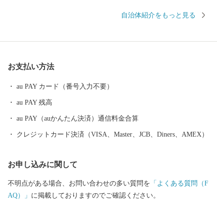
流れ、春になると大中公園を中心に川の両岸南北2.5キロメートル
自治体紹介をもっと見る
にわたり、見事な桜のトンネルが続きます。夜になってもライト
アップされた夜桜を見物する人の波は絶えることなく、奈良県を
代表する桜の名所となっています。 【アクセス】 ・近鉄大阪線大
阪上本町駅から「快速急行」で約30分 ・近鉄南大阪線大阪阿部野
お支払い方法
橋駅から「急行」で約30分 ・JR大和路線天王寺駅から「区間快
速」で約40分 ・大阪から、「西名阪自動車道」の法隆寺インター
au PAY カード（番号入力不要）
で降り、約20分 ・「南阪奈道路」～「国道165号バイパス」から
au PAY 残高
約10分 ・奈良市から「国道24号」で約50分 ■寄付お申し込み後の
お問い合わせ ふるさと納税サポートセンター TEL：0570-015-482
au PAY（auかんたん決済）通信料金合算
E-mail: ask-fc@furusato-support.jp （平日10時～17時）祝祭日・特定
クレジットカード決済（VISA、Master、JCB、Diners、AMEX）
休業期間を除く ■ワンストップ特例申請書の送付先 〒400-8691 日
本郵便株式会社 甲府中央郵便局 私書箱 第33 号 奈良県大和高田
お申し込みに関して
市 ワンストップ特例申請窓口 SNP 行
不明点がある場合、お問い合わせの多い質問を
「よくある質問（F
AQ）」
に掲載しておりますのでご確認ください。