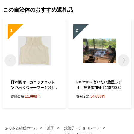
この自治体のおすすめ返礼品
1
2
日本製 オーガニックコット
FMヤマト 言いたい放題ラジ
ン ネックウォーマー (つけ
オ 放送参加証【1187232】
襟) 生成 (6650-7374)【1618
11,000円
54,000円
寄附金額
寄附金額
065】
ふるさと納税ホーム
菓子
焼菓子・チョコレート