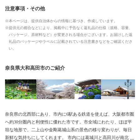
注意事項・その他
本ページは、提供自治体からの情報に基づき、作成しています。
提供元の都合などにより、掲載中に予告なく返礼品の仕様（規格、容量、
パッケージ、原材料など）が変更される場合がございます。お届けした返
礼品のパッケージやラベルに記載されている注意書きなどをご確認くださ
い。
奈良県大和高田市のご紹介
奈良県の北西部にあり、市内に6駅ある鉄道を使えば、大阪都市圏
へ約30分圏内と利便性に優れた市です。市全域にわたり、ほぼ平
坦な地形で、二上山や金剛葛城山系の景色の移り変わりが、毎日
新鮮な気持ちにしてくれます。 市内には葛城川と高田川が南北に