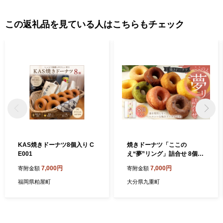
この返礼品を見ている人はこちらもチェック
KAS焼きドーナツ8個入り C
焼きドーナツ「ここの
E001
え“夢”リング」詰合せ 8個入
り セット 洋菓子
7,000円
7,000円
寄附金額
寄附金額
福岡県粕屋町
大分県九重町