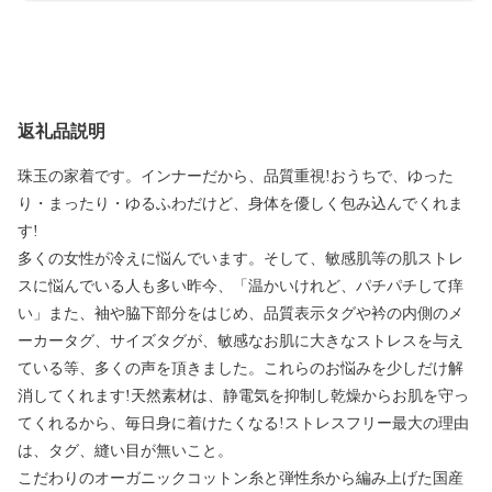
返礼品説明
珠玉の家着です。インナーだから、品質重視!おうちで、ゆった
り・まったり・ゆるふわだけど、身体を優しく包み込んでくれま
す!
多くの女性が冷えに悩んでいます。そして、敏感肌等の肌ストレ
スに悩んでいる人も多い昨今、「温かいけれど、パチパチして痒
い」また、袖や脇下部分をはじめ、品質表示タグや衿の内側のメ
ーカータグ、サイズタグが、敏感なお肌に大きなストレスを与え
ている等、多くの声を頂きました。これらのお悩みを少しだけ解
消してくれます!天然素材は、静電気を抑制し乾燥からお肌を守っ
てくれるから、毎日身に着けたくなる!ストレスフリー最大の理由
は、タグ、縫い目が無いこと。
こだわりのオーガニックコットン糸と弾性糸から編み上げた国産