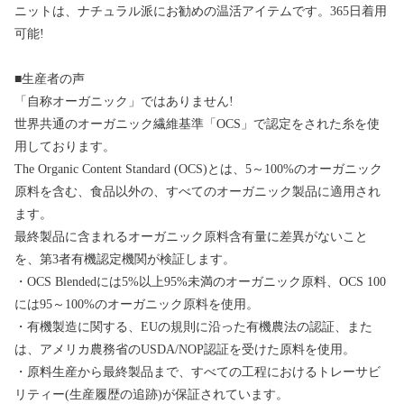
ニットは、ナチュラル派にお勧めの温活アイテムです。365日着用
可能!
■生産者の声
「自称オーガニック」ではありません!
世界共通のオーガニック繊維基準「OCS」で認定をされた糸を使
用しております。
The Organic Content Standard (OCS)とは、5～100%のオーガニック
原料を含む、食品以外の、すべてのオーガニック製品に適用され
ます。
最終製品に含まれるオーガニック原料含有量に差異がないこと
を、第3者有機認定機関が検証します。
・OCS Blendedには5%以上95%未満のオーガニック原料、OCS 100
には95～100%のオーガニック原料を使用。
・有機製造に関する、EUの規則に沿った有機農法の認証、また
は、アメリカ農務省のUSDA/NOP認証を受けた原料を使用。
・原料生産から最終製品まで、すべての工程におけるトレーサビ
リティー(生産履歴の追跡)が保証されています。