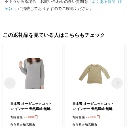
不明点がある場合、お問い合わせの多い質問を
「よくある質問（F
AQ）」
に掲載しておりますのでご確認ください。
この返礼品を見ている人はこちらもチェック
日本製 オーガニックコット
日本製 オーガニックコット
ン インナー 天然繊維 無縫製
ン インナー 天然繊維 無縫製
8分袖 グレー (883-7220)【1
8分袖 ナチュラル (883-724
22,000円
22,000円
寄附金額
寄附金額
088676】
2)【1088678】
奈良県大和高田市
奈良県大和高田市