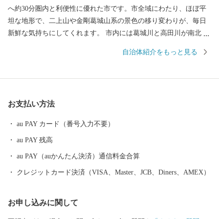
へ約30分圏内と利便性に優れた市です。市全域にわたり、ほぼ平
坦な地形で、二上山や金剛葛城山系の景色の移り変わりが、毎日
新鮮な気持ちにしてくれます。 市内には葛城川と高田川が南北に
流れ、春になると大中公園を中心に川の両岸南北2.5キロメートル
自治体紹介をもっと見る
にわたり、見事な桜のトンネルが続きます。夜になってもライト
アップされた夜桜を見物する人の波は絶えることなく、奈良県を
代表する桜の名所となっています。 【アクセス】 ・近鉄大阪線大
阪上本町駅から「快速急行」で約30分 ・近鉄南大阪線大阪阿部野
お支払い方法
橋駅から「急行」で約30分 ・JR大和路線天王寺駅から「区間快
速」で約40分 ・大阪から、「西名阪自動車道」の法隆寺インター
au PAY カード（番号入力不要）
で降り、約20分 ・「南阪奈道路」～「国道165号バイパス」から
au PAY 残高
約10分 ・奈良市から「国道24号」で約50分 ■寄付お申し込み後の
お問い合わせ ふるさと納税サポートセンター TEL：0570-015-482
au PAY（auかんたん決済）通信料金合算
E-mail: ask-fc@furusato-support.jp （平日10時～17時）祝祭日・特定
クレジットカード決済（VISA、Master、JCB、Diners、AMEX）
休業期間を除く ■ワンストップ特例申請書の送付先 〒400-8691 日
本郵便株式会社 甲府中央郵便局 私書箱 第33 号 奈良県大和高田
お申し込みに関して
市 ワンストップ特例申請窓口 SNP 行