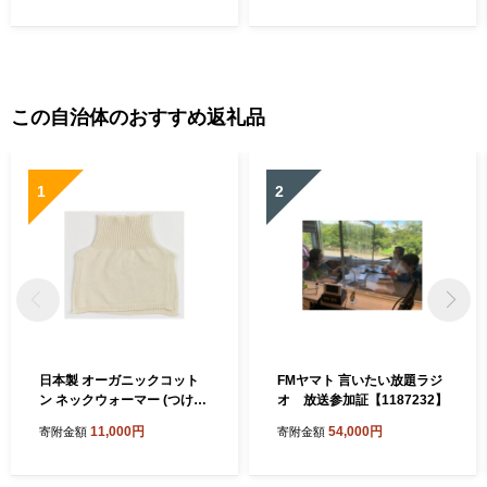
この自治体のおすすめ返礼品
1
2
日本製 オーガニックコット
FMヤマト 言いたい放題ラジ
ン ネックウォーマー (つけ
オ 放送参加証【1187232】
襟) 生成 (6650-7374)【1618
11,000円
54,000円
寄附金額
寄附金額
065】