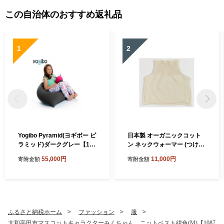
この自治体のおすすめ返礼品
1
2
Yogibo Pyramid(ヨギボー ピ
日本製 オーガニックコット
ラミッド)ダークグレー【116
ン ネックウォーマー (つけ
7155】
襟) 生成 (6650-7374)【1618
55,000円
11,000円
寄附金額
寄附金額
065】
ふるさと納税ホーム
ファッション
服
大和高田市マスコットキャラクターみくちゃん ニットベスト紺色(M)【1087