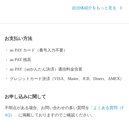
流れ、春になると大中公園を中心に川の両岸南北2.5キロメートル
自治体紹介をもっと見る
にわたり、見事な桜のトンネルが続きます。夜になってもライト
アップされた夜桜を見物する人の波は絶えることなく、奈良県を
代表する桜の名所となっています。 【アクセス】 ・近鉄大阪線大
阪上本町駅から「快速急行」で約30分 ・近鉄南大阪線大阪阿部野
お支払い方法
橋駅から「急行」で約30分 ・JR大和路線天王寺駅から「区間快
速」で約40分 ・大阪から、「西名阪自動車道」の法隆寺インター
au PAY カード（番号入力不要）
で降り、約20分 ・「南阪奈道路」～「国道165号バイパス」から
au PAY 残高
約10分 ・奈良市から「国道24号」で約50分 ■寄付お申し込み後の
お問い合わせ ふるさと納税サポートセンター TEL：0570-015-482
au PAY（auかんたん決済）通信料金合算
E-mail: ask-fc@furusato-support.jp （平日10時～17時）祝祭日・特定
クレジットカード決済（VISA、Master、JCB、Diners、AMEX）
休業期間を除く ■ワンストップ特例申請書の送付先 〒400-8691 日
本郵便株式会社 甲府中央郵便局 私書箱 第33 号 奈良県大和高田
お申し込みに関して
市 ワンストップ特例申請窓口 SNP 行
不明点がある場合、お問い合わせの多い質問を
「よくある質問（F
AQ）」
に掲載しておりますのでご確認ください。