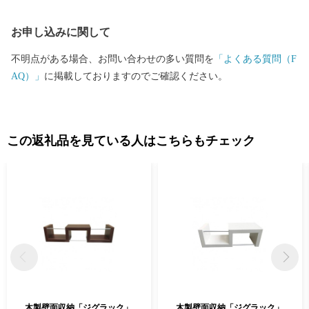
本郵便株式会社 甲府中央郵便局 私書箱 第33 号 奈良県大和高田
お申し込みに関して
市 ワンストップ特例申請窓口 SNP 行
不明点がある場合、お問い合わせの多い質問を
「よくある質問（F
AQ）」
に掲載しておりますのでご確認ください。
この返礼品を見ている人はこちらもチェック
木製壁面収納「ジグラック」
木製壁面収納「ジグラック」