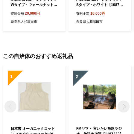
Wタイプ・ウォールナット
Sタイプ・ホワイト【10876
【1087694】
96】
20,000円
16,000円
寄附金額
寄附金額
奈良県大和高田市
奈良県大和高田市
この自治体のおすすめ返礼品
1
2
日本製 オーガニックコット
FMヤマト 言いたい放題ラジ
ン ネックウォーマー (つけ
オ 放送参加証【1187232】