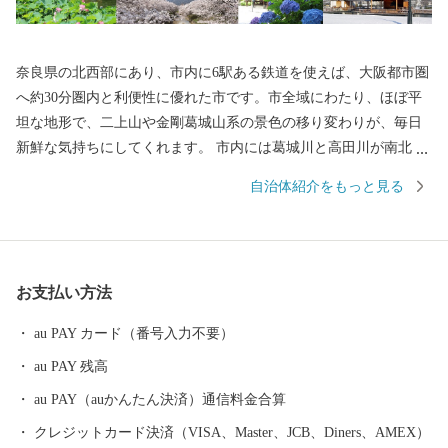
奈良県の北西部にあり、市内に6駅ある鉄道を使えば、大阪都市圏
へ約30分圏内と利便性に優れた市です。市全域にわたり、ほぼ平
坦な地形で、二上山や金剛葛城山系の景色の移り変わりが、毎日
新鮮な気持ちにしてくれます。 市内には葛城川と高田川が南北に
流れ、春になると大中公園を中心に川の両岸南北2.5キロメートル
自治体紹介をもっと見る
にわたり、見事な桜のトンネルが続きます。夜になってもライト
アップされた夜桜を見物する人の波は絶えることなく、奈良県を
代表する桜の名所となっています。 【アクセス】 ・近鉄大阪線大
阪上本町駅から「快速急行」で約30分 ・近鉄南大阪線大阪阿部野
お支払い方法
橋駅から「急行」で約30分 ・JR大和路線天王寺駅から「区間快
速」で約40分 ・大阪から、「西名阪自動車道」の法隆寺インター
au PAY カード（番号入力不要）
で降り、約20分 ・「南阪奈道路」～「国道165号バイパス」から
au PAY 残高
約10分 ・奈良市から「国道24号」で約50分 ■寄付お申し込み後の
お問い合わせ ふるさと納税サポートセンター TEL：0570-015-482
au PAY（auかんたん決済）通信料金合算
E-mail: ask-fc@furusato-support.jp （平日10時～17時）祝祭日・特定
クレジットカード決済（VISA、Master、JCB、Diners、AMEX）
休業期間を除く ■ワンストップ特例申請書の送付先 〒400-8691 日