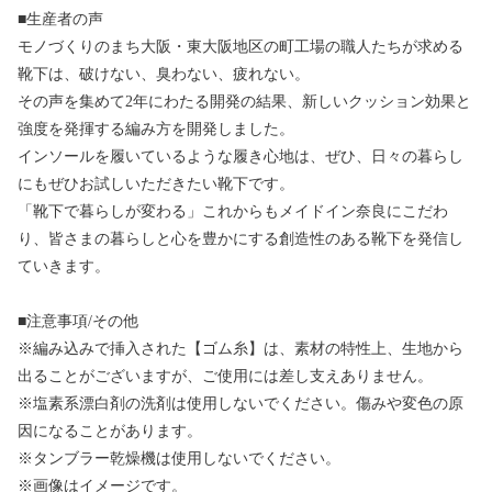
■生産者の声
モノづくりのまち大阪・東大阪地区の町工場の職人たちが求める
靴下は、破けない、臭わない、疲れない。
その声を集めて2年にわたる開発の結果、新しいクッション効果と
強度を発揮する編み方を開発しました。
インソールを履いているような履き心地は、ぜひ、日々の暮らし
にもぜひお試しいただきたい靴下です。
「靴下で暮らしが変わる」これからもメイドイン奈良にこだわ
り、皆さまの暮らしと心を豊かにする創造性のある靴下を発信し
ていきます。
■注意事項/その他
※編み込みで挿入された【ゴム糸】は、素材の特性上、生地から
出ることがございますが、ご使用には差し支えありません。
※塩素系漂白剤の洗剤は使用しないでください。傷みや変色の原
因になることがあります。
※タンブラー乾燥機は使用しないでください。
※画像はイメージです。