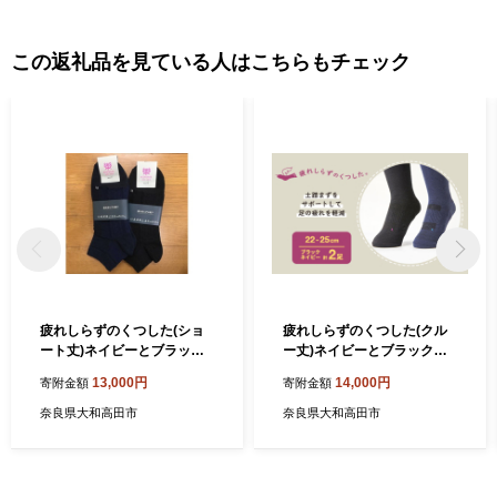
この返礼品を見ている人はこちらもチェック
疲れしらずのくつした(ショ
疲れしらずのくつした(クル
ート丈)ネイビーとブラック
ー丈)ネイビーとブラックの2
の2足セット 25-27cm【108
足セット 22-25cm【108765
13,000円
14,000円
寄附金額
寄附金額
7655】
1】
奈良県大和高田市
奈良県大和高田市