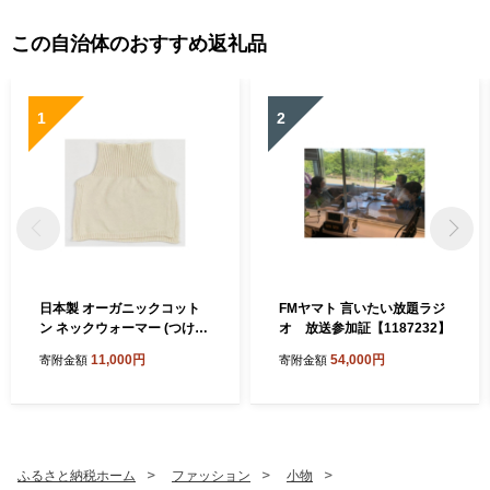
この自治体のおすすめ返礼品
1
2
日本製 オーガニックコット
FMヤマト 言いたい放題ラジ
ン ネックウォーマー (つけ
オ 放送参加証【1187232】
襟) 生成 (6650-7374)【1618
11,000円
54,000円
寄附金額
寄附金額
065】
ふるさと納税ホーム
ファッション
小物