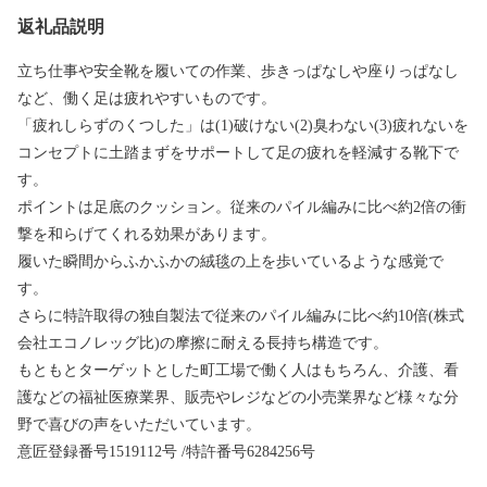
返礼品説明
立ち仕事や安全靴を履いての作業、歩きっぱなしや座りっぱなし
など、働く足は疲れやすいものです。
「疲れしらずのくつした」は(1)破けない(2)臭わない(3)疲れないを
コンセプトに土踏まずをサポートして足の疲れを軽減する靴下で
す。
ポイントは足底のクッション。従来のパイル編みに比べ約2倍の衝
撃を和らげてくれる効果があります。
履いた瞬間からふかふかの絨毯の上を歩いているような感覚で
す。
さらに特許取得の独自製法で従来のパイル編みに比べ約10倍(株式
会社エコノレッグ比)の摩擦に耐える長持ち構造です。
もともとターゲットとした町工場で働く人はもちろん、介護、看
護などの福祉医療業界、販売やレジなどの小売業界など様々な分
野で喜びの声をいただいています。
意匠登録番号1519112号 /特許番号6284256号