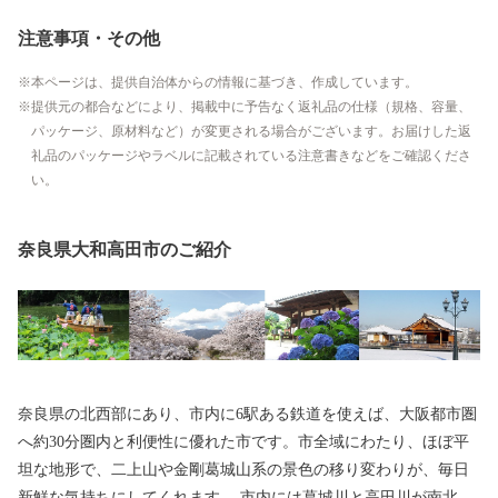
注意事項・その他
本ページは、提供自治体からの情報に基づき、作成しています。
提供元の都合などにより、掲載中に予告なく返礼品の仕様（規格、容量、
パッケージ、原材料など）が変更される場合がございます。お届けした返
礼品のパッケージやラベルに記載されている注意書きなどをご確認くださ
い。
奈良県大和高田市のご紹介
奈良県の北西部にあり、市内に6駅ある鉄道を使えば、大阪都市圏
へ約30分圏内と利便性に優れた市です。市全域にわたり、ほぼ平
坦な地形で、二上山や金剛葛城山系の景色の移り変わりが、毎日
新鮮な気持ちにしてくれます。 市内には葛城川と高田川が南北に