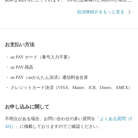
流れ、春になると大中公園を中心に川の両岸南北2.5キロメートル
自治体紹介をもっと見る
にわたり、見事な桜のトンネルが続きます。夜になってもライト
アップされた夜桜を見物する人の波は絶えることなく、奈良県を
代表する桜の名所となっています。 【アクセス】 ・近鉄大阪線大
阪上本町駅から「快速急行」で約30分 ・近鉄南大阪線大阪阿部野
お支払い方法
橋駅から「急行」で約30分 ・JR大和路線天王寺駅から「区間快
速」で約40分 ・大阪から、「西名阪自動車道」の法隆寺インター
au PAY カード（番号入力不要）
で降り、約20分 ・「南阪奈道路」～「国道165号バイパス」から
au PAY 残高
約10分 ・奈良市から「国道24号」で約50分 ■寄付お申し込み後の
お問い合わせ ふるさと納税サポートセンター TEL：0570-015-482
au PAY（auかんたん決済）通信料金合算
E-mail: ask-fc@furusato-support.jp （平日10時～17時）祝祭日・特定
クレジットカード決済（VISA、Master、JCB、Diners、AMEX）
休業期間を除く ■ワンストップ特例申請書の送付先 〒400-8691 日
本郵便株式会社 甲府中央郵便局 私書箱 第33 号 奈良県大和高田
お申し込みに関して
市 ワンストップ特例申請窓口 SNP 行
不明点がある場合、お問い合わせの多い質問を
「よくある質問（F
AQ）」
に掲載しておりますのでご確認ください。