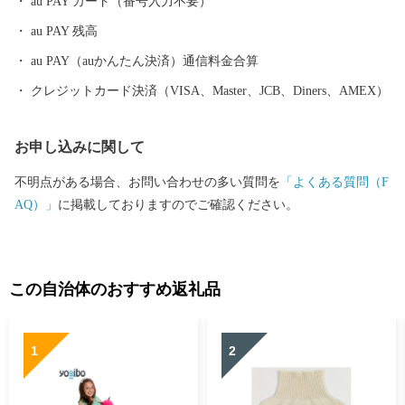
au PAY カード（番号入力不要）
で降り、約20分 ・「南阪奈道路」～「国道165号バイパス」から
au PAY 残高
約10分 ・奈良市から「国道24号」で約50分 ■寄付お申し込み後の
お問い合わせ ふるさと納税サポートセンター TEL：0570-015-482
au PAY（auかんたん決済）通信料金合算
E-mail: ask-fc@furusato-support.jp （平日10時～17時）祝祭日・特定
クレジットカード決済（VISA、Master、JCB、Diners、AMEX）
休業期間を除く ■ワンストップ特例申請書の送付先 〒400-8691 日
本郵便株式会社 甲府中央郵便局 私書箱 第33 号 奈良県大和高田
お申し込みに関して
市 ワンストップ特例申請窓口 SNP 行
不明点がある場合、お問い合わせの多い質問を
「よくある質問（F
AQ）」
に掲載しておりますのでご確認ください。
この自治体のおすすめ返礼品
1
2