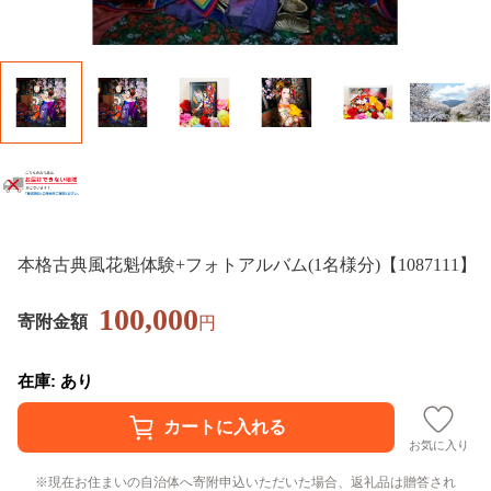
本格古典風花魁体験+フォトアルバム(1名様分)【1087111】
100,000
寄附金額
円
在庫: あり
お気に入り
現在お住まいの自治体へ寄附申込いただいた場合、返礼品は贈答され