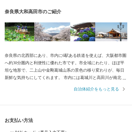
奈良県大和高田市のご紹介
奈良県の北西部にあり、市内に6駅ある鉄道を使えば、大阪都市圏
へ約30分圏内と利便性に優れた市です。市全域にわたり、ほぼ平
坦な地形で、二上山や金剛葛城山系の景色の移り変わりが、毎日
新鮮な気持ちにしてくれます。 市内には葛城川と高田川が南北に
流れ、春になると大中公園を中心に川の両岸南北2.5キロメートル
自治体紹介をもっと見る
にわたり、見事な桜のトンネルが続きます。夜になってもライト
アップされた夜桜を見物する人の波は絶えることなく、奈良県を
代表する桜の名所となっています。 【アクセス】 ・近鉄大阪線大
阪上本町駅から「快速急行」で約30分 ・近鉄南大阪線大阪阿部野
お支払い方法
橋駅から「急行」で約30分 ・JR大和路線天王寺駅から「区間快
速」で約40分 ・大阪から、「西名阪自動車道」の法隆寺インター