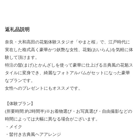
返礼品説明
奈良・大和高田の花魁体験スタジオ「やまと桜」で、江戸時代に
実在した格式高く豪華かつ妖艶な女性、花魁(おいらん)を気軽に体
験して頂けます。
特注の髷(まげ)とかんざしを使って豪華に仕上げる古典風の花魁ス
タイルに変身でき、綺麗なフォトアルバムがセットになった豪華
なプランです。
女性へのプレゼントにもオススメです。
【体験プラン】
(所要時間:約2時間半)※お着物選び・お写真選び・自由撮影などの
時間によっては大幅に異なる場合がございます。
・メイク
・髷付き古典風ヘアアレンジ