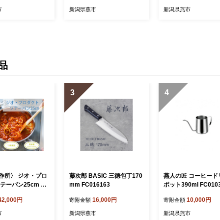
市
新潟県燕市
新潟県燕市
品
3
4
作所〉 ジオ・プロ
藤次郎 BASIC 三徳包丁170
燕人の匠 コーヒード
テーパン25cm FC
mm FC016163
ポット390ml FC010
1 【 フライパン 直火
42,000円
16,000円
10,000円
寄附金額
寄附金額
 鍋 ステンレス 燕三
市 】
市
新潟県燕市
新潟県燕市