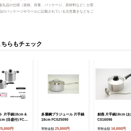
返礼品の仕様（規格、容量、パッケージ、原材料など）が変
品のパッケージやラベルに記載されている注意書きなどをご
こちらもチェック
 片手鍋18cm &
多層鋼プラジュール 片手鍋
創燕 片手鍋18cm (お
m (目盛付) FC02
18cm FC025090
C016096
25,000円
25,000円
16,000円
寄附金額
寄附金額