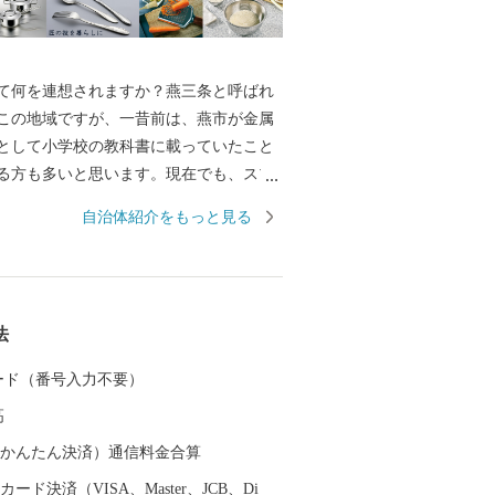
何を連想されますか？燕三条と呼ばれ
この地域ですが、一昔前は、燕市が金属
として小学校の教科書に載っていたこと
る方も多いと思います。現在でも、スプ
などの金属洋食器の国内生産シェアは9
自治体紹介をもっと見る
め、鍋やフライパン、包丁をはじめとした
ェアは全国生産額の約90%を占める、世
加工の生産地です。 もちろん、その技
引しており、なんと、燕産の金属洋食器
法
授賞式の晩餐会で使用されています！そ
Cでの各国首脳へのお土産として燕市の製品
 カード（番号入力不要）
など、燕製品は高い評価を受けていま
高
金属洋食器・金属ハウスウェアを使え
の食事も高級レストランでのディナーに
（auかんたん決済）通信料金合算
そのほか、伝統工芸品の鎚起銅器、美味
ード決済（VISA、Master、JCB、Di