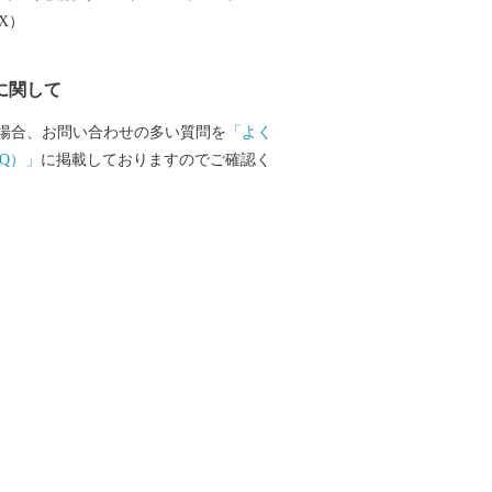
じめとした農産物も多数取りそろえてお
EX）
品で、日々の生活にアクセントをつけて
ですか？
に関して
場合、お問い合わせの多い質問を
「よく
Q）」
に掲載しておりますのでご確認く