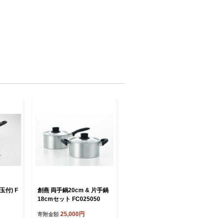
玉付) F
創燕 両手鍋20cm & 片手鍋
18cmセット FC025050
25,000円
寄附金額