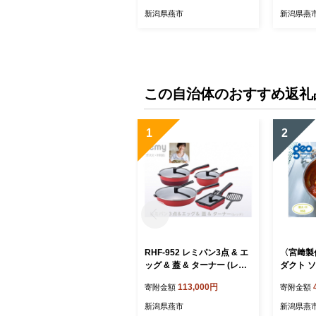
新潟県燕市
新潟県燕
この自治体のおすすめ返礼
1
2
RHF-952 レミパン3点 & エ
〈宮﨑製
ッグ & 蓋 & ターナー (レッ
ダクト ソ
ド) FC113003
04201
113,000円
寄附金額
寄附金額
IH 対応
条 燕 燕
新潟県燕市
新潟県燕