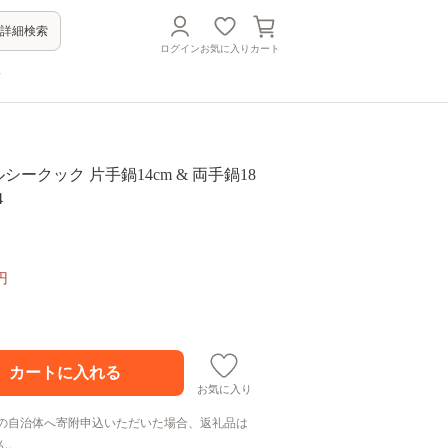
詳細検索
ログイン
お気に入り
カート
方
ヘルシークック 片手鍋14cm & 両手鍋18
4
円
お気に入り
の自治体へ寄附申込いただいた場合、返礼品は
ん。