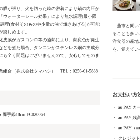
の膜が張り、火を切った時の密着により鍋の内圧が
「ウォーターシール効果」により無水調理(最小限
調理(食材そのものや少量の油で焼きあげる)が可能
燕市と聞いて
が楽しめます。
ることも多い
化皮膜がガスコンロ等の過熱により、熱変色が発生
洋食器の産地
などを煮た場合、タンニンがステンレス鋼の主成分
を、覚えてい
にも全く問題はございませんので、安心してそのま
ーンやナイフ
0％以上を占
（株式会社タマハシ） TEL：0256-61-5888
金属ハウスウ
界有数の金属
術は世界を牽
お支払い方
がノーベル賞
の他、APE
au PAY
が採用される
両手鍋18cm FC020064
au PAY 残
す。 燕産の
ば、ご家庭で
au PAY
早がわり！ 
クレジットカ