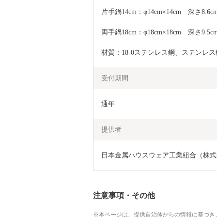
片手鍋14cm：φ14cm×14cm　深さ8.6
両手鍋18cm：φ18cm×18cm　深さ9.5
材質：18-0ステンレス鋼、ステンレ
受付期間
通年
提供者
日本金属ハウスウェア工業組合（株式会社タ
注意事項・その他
本ページは、提供自治体からの情報に基づき