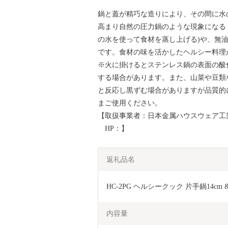
鍋と蓋が精巧な造りにより、その間に水
高まり自然の圧力鍋のような現象になる
の水を使って食材を蒸し上げる)や、無油
です。食材の味を活かしたヘルシー料理
※火に掛けるとステンレス鍋の表面の酸
する場合があります。また、山菜や豆類
と反応し黒ずむ場合がありますが品質的
まご使用ください。
【取扱事業者：日本金属ハウスウェア工業組合
HP：】
返礼品名
HC-2PG ヘルシークック 片手鍋14cm & 
内容量