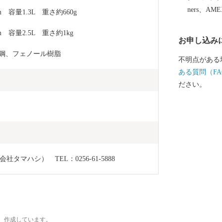
しいお米をは
ners、AM
cm　容量1.3L　重さ約660g
ります。燕産
みてはいかが
cm　容量2.5L　重さ約1kg
お申し込み
ス鋼、フェノール樹脂
不明点がある
ある質問（FA
ださい。
マハシ）　TEL：0256-61-5888
、作成しています。