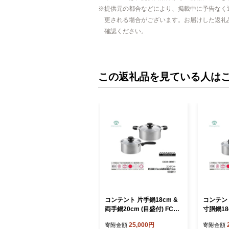
提供元の都合などにより、掲載中に予告なく
更される場合がございます。お届けした返礼
確認ください。
この返礼品を見ている人は
コンテント 片手鍋18cm &
コンテント
両手鍋20cm (目盛付) FC02
寸胴鍋18c
5121
5122
25,000円
寄附金額
寄附金額