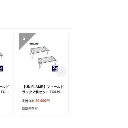
5
6
ィールド
【UNIFLAME】フィールド
ツインバード サイクロンス
FC05
ラック 2個セット FC03902
ティック型クリーナー ブラ
0
ック (TC-EA54B)【 掃除機
39,000円
20,000円
寄附金額
寄附金額
家電 】
新潟県燕市
新潟県燕市