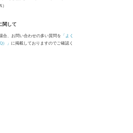
じめとした農産物も多数取りそろえてお
EX）
品で、日々の生活にアクセントをつけて
ですか？
に関して
場合、お問い合わせの多い質問を
「よく
Q）」
に掲載しておりますのでご確認く