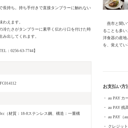
で長持ち。持ち手付きで直接タンブラーに触れない
味わえます。
燕市と聞いて
の冷たさがタンブラーに素早く伝わり口を付けた時
ることも多い
生み出してくれます。
洋食器の産地
を、覚えてい
256-63-7744】
ーンやナイフ
0％以上を占
金属ハウスウ
界有数の金属
術は世界を牽
014112
お支払い方
がノーベル賞
の他、APE
au PAY
が採用される
au PAY 残
す。 燕産の
0cc（材質：18-8ステンレス鋼、構造：一重構
ば、ご家庭で
au PAY
早がわり！ 
クレジットカ