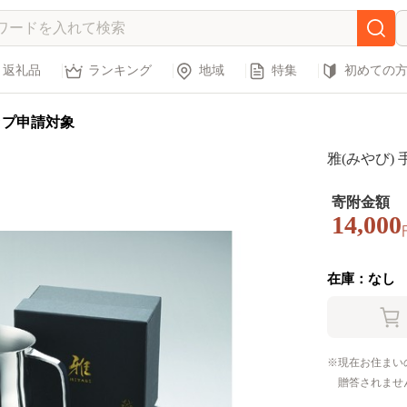
返礼品
ランキング
地域
特集
初めての
ップ申請対象
雅(みやび) 
寄附金額
14,000
在庫：なし
現在お住まい
贈答されませ