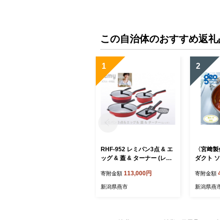
この自治体のおすすめ返礼
1
2
RHF-952 レミパン3点 & エ
〈宮﨑製
ッグ & 蓋 & ターナー (レッ
ダクト ソ
ド) FC113003
04201
113,000円
寄附金額
寄附金額
IH 対応
条 燕 燕
新潟県燕市
新潟県燕