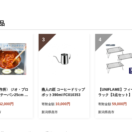
品
3
4
作所〉 ジオ・プロ
燕人の匠 コーヒードリップ
【UNIFLAME】フ
テーパン25cm FC
ポット390ml FC010353
ラック【3点セット】 
1 【 フライパン 直火
9009
42,000円
10,000円
59,000円
寄附金額
寄附金額
 鍋 ステンレス 燕三
市 】
市
新潟県燕市
新潟県燕市