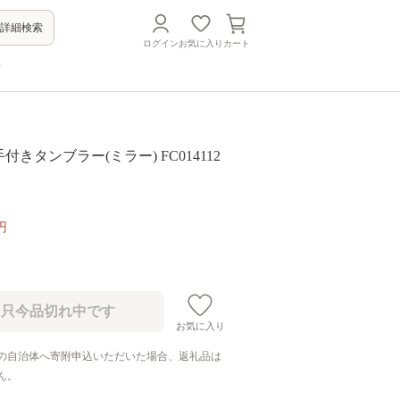
詳細検索
ログイン
お気に入り
カート
方
手付きタンブラー(ミラー) FC014112
円
お気に入り
の自治体へ寄附申込いただいた場合、返礼品は
ん。