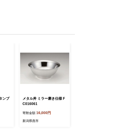
スタンブ
メタル丼 ミラー磨き仕様 F
C016061
16,000円
寄附金額
新潟県燕市