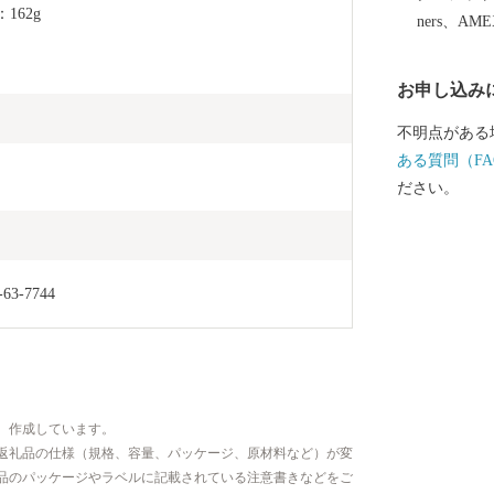
しいお米をは
162g
ners、AM
ります。燕産
みてはいかが
お申し込み
不明点がある
ある質問（FA
ださい。
-7744
、作成しています。
返礼品の仕様（規格、容量、パッケージ、原材料など）が変
品のパッケージやラベルに記載されている注意書きなどをご