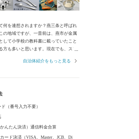
何を連想されますか？燕三条と呼ばれ
この地域ですが、一昔前は、燕市が金属
として小学校の教科書に載っていたこと
る方も多いと思います。現在でも、スプ
などの金属洋食器の国内生産シェアは9
自治体紹介をもっと見る
め、鍋やフライパン、包丁をはじめとした
ェアは全国生産額の約90%を占める、世
加工の生産地です。 もちろん、その技
引しており、なんと、燕産の金属洋食器
法
授賞式の晩餐会で使用されています！そ
Cでの各国首脳へのお土産として燕市の製品
 カード（番号入力不要）
など、燕製品は高い評価を受けていま
高
金属洋食器・金属ハウスウェアを使え
の食事も高級レストランでのディナーに
（auかんたん決済）通信料金合算
そのほか、伝統工芸品の鎚起銅器、美味
ード決済（VISA、Master、JCB、Di