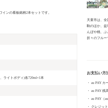
ワインの看板銘柄2本セットです。
天童市は、全
駒のほか、盆
んぼや桃、ぶ
折々のフルー
は、ご寄附を
を通じて絆を
さと"と感じ
います。 春
れをきっかけ
お支払い方
で感じ取って
ライトボディ)各720ml×1本
きっかけに、
au PAY
ど、あなたの
au PAY 残
ただきます！
au PAY
クレジットカ