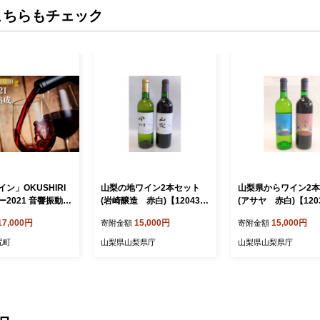
こちらもチェック
ン」OKUSHIRI
山梨の地ワイン2本セット
山梨県からワイン2
2021 音響振動熟
(岩崎醸造 赤白)【120433
(アサヤ 赤白)【120
ワイン わいん 奥尻ワ
4】
5】
17,000円
15,000円
15,000円
寄附金額
寄附金額
イン メルロー 赤
ル 北海道 奥尻町
尻町
山梨県山梨県庁
山梨県山梨県庁
KS08-003