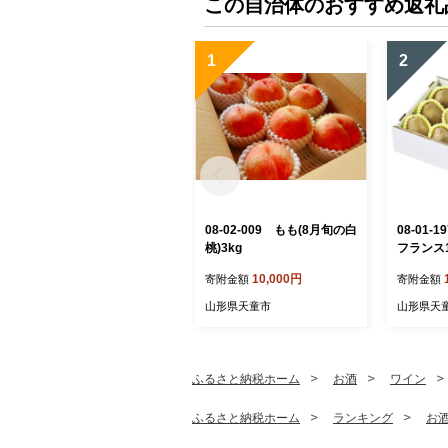
この自治体のおすすめ返礼
1
2
08-02-009 もも(8月旬の白
08-01-
桃)3kg
フランス1
10,000円
寄附金額
寄附金額
山形県天童市
山形県天
ふるさと納税ホーム
お酒
ワイン
ふるさと納税ホーム
ランキング
お