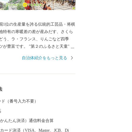
国1位の生産量を誇る伝統的工芸品・将棋
地特有の寒暖差の差が産みだす、さくら
どう、ラ・フランス、りんごなど四季
ツが豊富です。 ”第２のふるさと天童"に
いただいた皆様との間に、ふるさと納税
自治体紹介をもっと見る
形成し、本市が皆様にとって"第２のふる
ていただけるようにとの思いが込められて
夏秋冬を通じたイベントもございます。こ
に、ぜひ天童市を訪れ、本市の魅力を肌
法
みてはいかがですか？ ふるさと納税を
ちょっとしたお出掛けや旅行先の選択な
 カード（番号入力不要）
第２のふるさとに天童が立候補させてい
高
（auかんたん決済）通信料金合算
ード決済（VISA、Master、JCB、Di