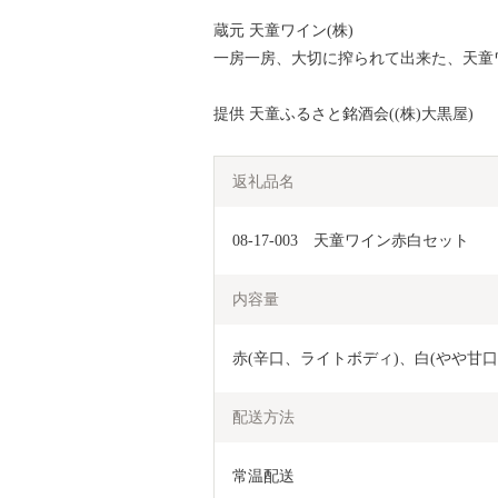
蔵元 天童ワイン(株)
一房一房、大切に搾られて出来た、天童
提供 天童ふるさと銘酒会((株)大黒屋)
返礼品名
08-17-003　天童ワイン赤白セット
内容量
赤(辛口、ライトボディ)、白(やや甘口、
配送方法
常温配送