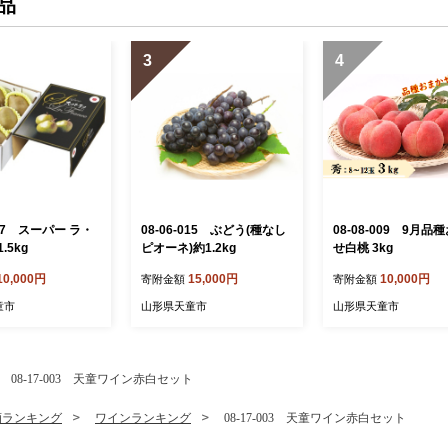
品
3
4
197 スーパー ラ・
08-06-015 ぶどう(種なし
08-08-009 9月品
.5kg
ピオーネ)約1.2kg
せ白桃 3kg
10,000円
15,000円
10,000円
寄附金額
寄附金額
童市
山形県天童市
山形県天童市
08-17-003 天童ワイン赤白セット
酒ランキング
ワインランキング
08-17-003 天童ワイン赤白セット