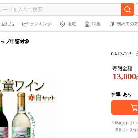
返礼品
ランキング
地域
特集
初めての
ップ申請対象
08-17-0
寄附金額
13,000
在庫: あり
現在お住まい
贈答されませ