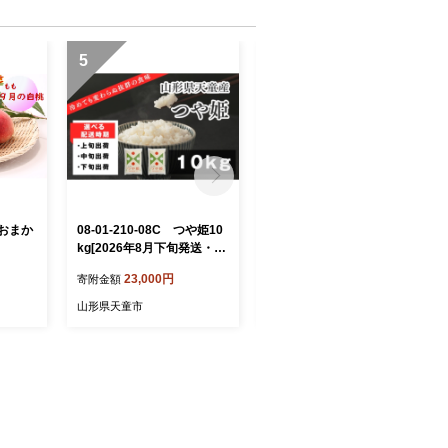
5
6
種おまか
08-01-210-08C つや姫10
08-10-055 ぶどう シャイ
kg[2026年8月下旬発送・令
ンマスカット＆マイハート
和7年産]
＆富士の輝約1.8kg
23,000円
20,000円
寄附金額
寄附金額
山形県天童市
山形県天童市