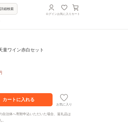
詳細検索
ログイン
お気に入り
カート
方
03 天童ワイン赤白セット
円
お気に入り
の自治体へ寄附申込いただいた場合、返礼品は
ん。