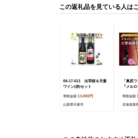
この返礼品を見ている人は
08-17-021 出羽桜＆天童
「奥尻ワイ
ワイン(赤)セット
『メルロー
成』 | 
13,000円
寄附金額
寄附金額
イン 赤ワ
アルコー
山形県天童市
北海道奥
送料無料 O