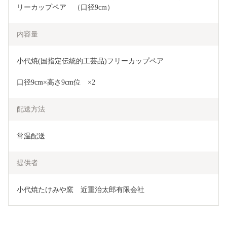
リーカップペア　（口径9cm） 
内容量
小代焼(国指定伝統的工芸品)フリーカップペア
口径9cm×高さ9cm位　×2
配送方法
常温配送
提供者
小代焼たけみや窯　近重治太郎有限会社