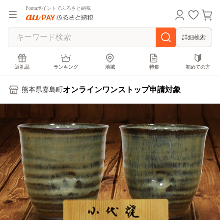
Pontaポイントでふるさと納税
詳細検索
返礼品
ランキング
地域
特集
初めての方
オンラインワンストップ申請対象
熊本県嘉島町