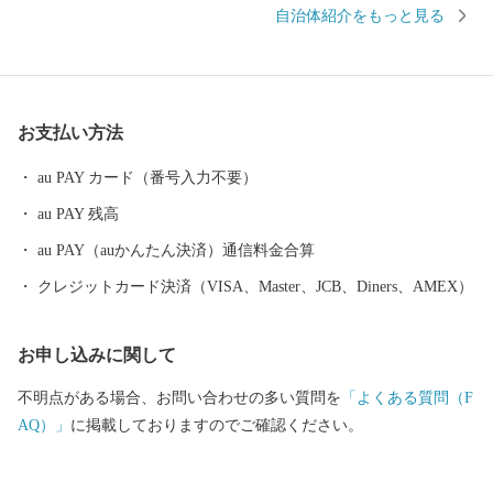
川、矢形川に囲まれ、東部の大地と海抜5～8mほどの平野で構成
自治体紹介をもっと見る
されています。また、清冽な清水を湛え、「平成の名水百選」に
選ばれた浮島をはじめ、阿蘇の伏流水が湧き出る湧水池が点在し
ています。
お支払い方法
au PAY カード（番号入力不要）
au PAY 残高
au PAY（auかんたん決済）通信料金合算
クレジットカード決済（VISA、Master、JCB、Diners、AMEX）
お申し込みに関して
不明点がある場合、お問い合わせの多い質問を
「よくある質問（F
AQ）」
に掲載しておりますのでご確認ください。