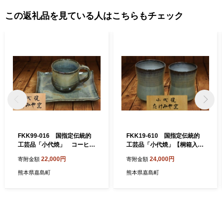
この返礼品を見ている人はこちらもチェック
FKK99-016 国指定伝統的
FKK19-610 国指定伝統的
工芸品「小代焼」 コーヒー
工芸品「小代焼」【桐箱入】
碗 （カップ）口径7cm
組湯呑(2個) （中）口径8
22,000円
24,000円
寄附金額
寄附金額
cm、（小）口径7.5cm
熊本県嘉島町
熊本県嘉島町