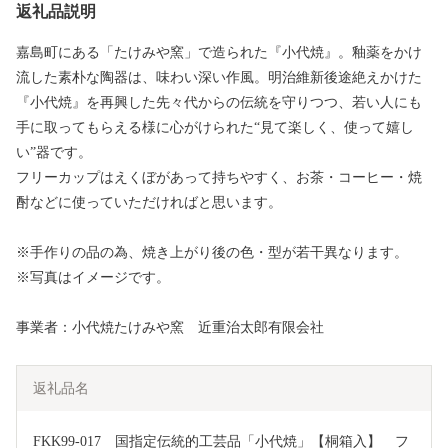
返礼品説明
嘉島町にある「たけみや窯」で造られた『小代焼』。釉薬をかけ
流した素朴な陶器は、味わい深い作風。明治維新後途絶えかけた
『小代焼』を再興した先々代からの伝統を守りつつ、若い人にも
手に取ってもらえる様に心がけられた“見て楽しく、使って嬉し
い”器です。
フリーカップはえくぼがあって持ちやすく、お茶・コーヒー・焼
酎などに使っていただければと思います。
※手作りの品の為、焼き上がり後の色・型が若干異なります。
※写真はイメージです。
事業者：小代焼たけみや窯 近重治太郎有限会社
返礼品名
FKK99-017　国指定伝統的工芸品「小代焼」【桐箱入】　フ