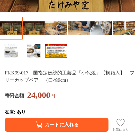
FKK99-017 国指定伝統的工芸品「小代焼」【桐箱入】 フ
リーカップペア （口径9cm）
24,000
寄附金額
円
在庫: あり
お気に入り