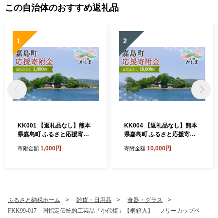
この自治体のおすすめ返礼品
1
2
KK001 【返礼品なし】熊本
KK004 【返礼品なし】熊本
県嘉島町 ふるさと応援寄附
県嘉島町 ふるさと応援寄附
金 1,000円分
金 10,000円分
1,000円
10,000円
寄附金額
寄附金額
ふるさと納税ホーム
雑貨・日用品
食器・グラス
FKK99-017 国指定伝統的工芸品「小代焼」【桐箱入】 フリーカップペ