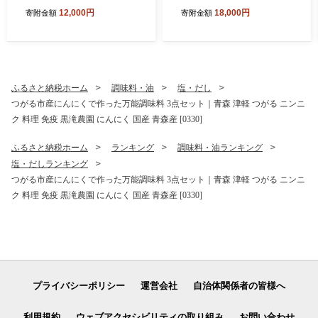
8年 2026年 訳アリ 訳あり 家
【2026年11月下旬より順次
12,000円
18,000円
寄附金額
寄附金額
庭用 青森産 津軽 つがる りん
発送】｜青森県産 津軽 つが
ご リンゴ 果物 フルーツ ふじ
る リンゴ 果物 フルーツ 青森
フジ 青森りんご マタニティ
ふじ さんふじ サンフジ 青森
フード認定 [1056]
りんご 令和8年 2026年 [099
1]
ふるさと納税ホーム
調味料・油
塩・だし
つがる市産にんにくで作った万能調味料 3点セット｜青森 津軽 つがる ニンニ
ク 料理 免疫 黒滝農園 にんにく 国産 青森産 [0330]
ふるさと納税ホーム
ランキング
調味料・油ランキング
塩・だしランキング
つがる市産にんにくで作った万能調味料 3点セット｜青森 津軽 つがる ニンニ
ク 料理 免疫 黒滝農園 にんにく 国産 青森産 [0330]
プライバシーポリシー
運営会社
自治体関係者の皆様へ
利用規約
ウェブアクセシビリティの取り組み
お問い合わせ