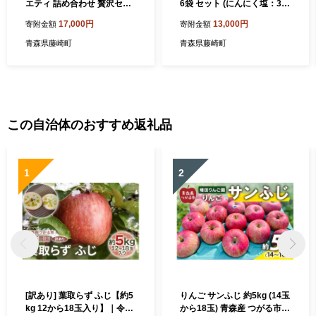
エティ 詰め合わせ 贅沢セッ
6袋 セット (にんにく塩：3袋
ト (にんにく塩2袋 黒にんに
黒にんにく塩：3袋) 【常盤
17,000円
13,000円
寄附金額
寄附金額
く2パック 黒にんにくペース
加工販売組合】 ニンニク ホ
ト2本) 【常盤加工販売組
ワイト六片 熟成 黒ニンニク
青森県藤崎町
青森県藤崎町
合】 ニンニク ホワイト六片
調味料 万能パウダー スパイ
熟成 粒 スパイス 調味料 万能
ス 香辛料 常温 藤崎町 常盤産
常温 藤崎町 常盤産 おすすめ
おすすめ F41-0056
F41-0060
この自治体のおすすめ返礼品
1
2
[訳あり] 葉取らず ふじ【約5
りんご サンふじ 約5kg (14玉
kg 12から18玉入り】｜令和
から18玉) 青森産 つがる市