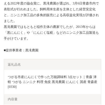
える2022年度の協会賞に、黒滝農園が選ばれ、3月6日青森市内で
表彰式が行われました。飼料用米生産を主体とした経営安定化
と、ニンニク加工品の多角的販売による高収益化実現が評価され
ました。
黒滝農園ではもともと稲作主体の農家でしたが、2013年からは
「黒にんにく」や「にんにく塩糀」などのニンニク加工品製造も
手がけています。
■提供事業者：黒滝農園
返礼品名
つがる市産にんにくで作った万能調味料 3点セット｜青森 津
軽 つがる ニンニク 料理 免疫 黒滝農園 にんにく 国産 青森産 
[0330]
内容量