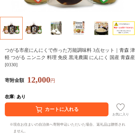
つがる市産にんにくで作った万能調味料 3点セット｜青森 津
軽 つがる ニンニク 料理 免疫 黒滝農園 にんにく 国産 青森産
[0330]
12,000
寄附金額
円
在庫: あり
お気に入り
現在お住まいの自治体へ寄附申込いただいた場合、返礼品は贈答され
ません。