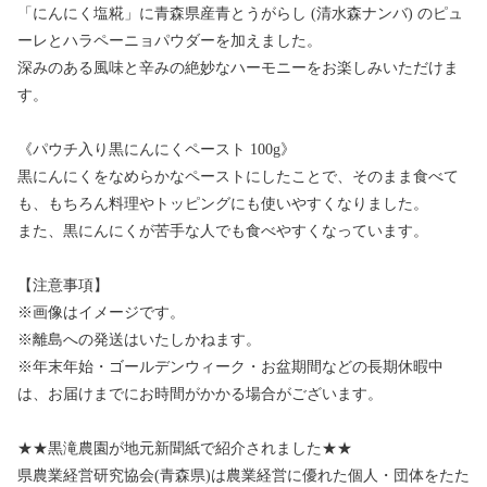
「にんにく塩糀」に青森県産青とうがらし (清水森ナンバ) のピュ
ーレとハラペーニョパウダーを加えました。
深みのある風味と辛みの絶妙なハーモニーをお楽しみいただけま
す。
《パウチ入り黒にんにくペースト 100g》
黒にんにくをなめらかなペーストにしたことで、そのまま食べて
も、もちろん料理やトッピングにも使いやすくなりました。
また、黒にんにくが苦手な人でも食べやすくなっています。
【注意事項】
※画像はイメージです。
※離島への発送はいたしかねます。
※年末年始・ゴールデンウィーク・お盆期間などの長期休暇中
は、お届けまでにお時間がかかる場合がございます。
★★黒滝農園が地元新聞紙で紹介されました★★
県農業経営研究協会(青森県)は農業経営に優れた個人・団体をたた