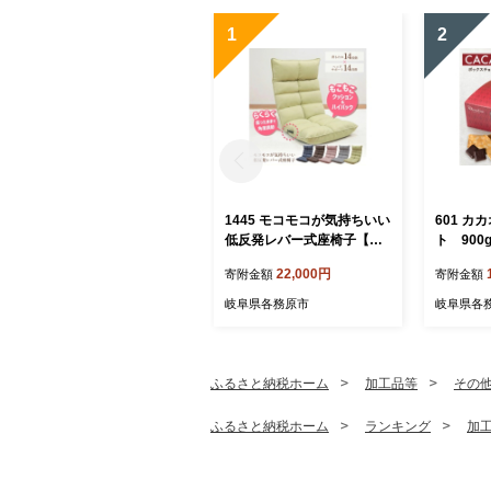
1
2
1445 モコモコが気持ちいい
601 カ
低反発レバー式座椅子【グ
ト 900
リーン】
22,000円
寄附金額
寄附金額
岐阜県各務原市
岐阜県各
ふるさと納税ホーム
加工品等
その
ふるさと納税ホーム
ランキング
加