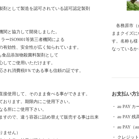
製剤として製造を認可されている認可認定製剤
各務原市（か
機関と協力して開発しました。
ままクイズに
ラーISO9001等第三者機関による
す。名称も様
の有効性、安全性が広く知られています。
なっているか
も食品添加物殺菌料製剤として
みはら」と読
心してご使用いただけます。
読む駅があっ
応され消費税8％である事も信頼の証です。
原」となって
と書く人もい
からあまり知
お支払い方
に直接使用して、そのまま食べる事ができます。
のづくりでは
ております。期限内にご使用下さい。
には高い金属
au PAY
なる所にご使用下さい。
われるまで成
au PAY 残
ますので、違う容器に詰め替えて販売する事は出来
療機器等々、
り、現在もそ
au PAY
ありません）
えば、ものづ
クレジットカ