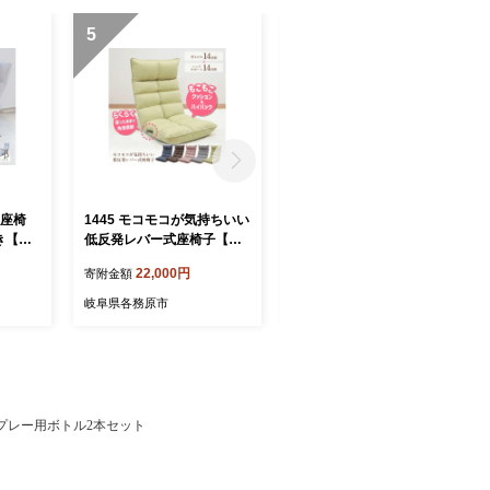
5
6
高座椅
1445 モコモコが気持ちいい
1445 モコモコが気持ちいい
き【グ
低反発レバー式座椅子【グ
低反発レバー式座椅子【ピ
レー】
ンク】
22,000円
22,000円
寄附金額
寄附金額
岐阜県各務原市
岐阜県各務原市
lスプレー用ボトル2本セット