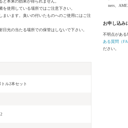
すると本来の効果が得られません。
はないでしょ
ners、AM
菌を使用している場所ではご注意下さい。
る大型商業施
しまいます。臭いの付いたものへのご使用にはご注
光施設「河川
お申し込み
級の航空宇宙
射日光の当たる場所での保管はしないで下さい。
関する拠点が
不明点がある
組みもありま
ある質問（FA
園も多い街で
ださい。
わりのフェス（
ェ（マーケッ
るさと納税で
「そらはく」
「マーケット
用ボトル2本セット
を提供してい
品をチェックして
「ものづくり
「便利で楽し
2
だわりのお店
ちつつありま