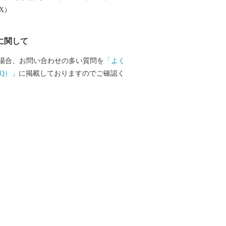
うか。 最近は、県外から多くの人が訪れ
EX）
設や、高速道路と直結した県内有数の観
環境楽園」、リニューアルした国内最大
に関して
博物館「そらはく」など、生活や娯楽に
充実してきています。 おもしろい取り
場合、お問い合わせの多い質問を
「よく
す。150以上の公園が整備され特徴的な公
Q）」
に掲載しておりますのでご確認く
すが、近年はその公園を活用した、こだ
OUR FAVORITE THINGS）やマルシ
ト日和）などを開催しています。 当市ふ
も「河川環境楽園」、航空宇宙博物館
のチケットおよびグッズや、マルシェ
日和」に出展している企業からも記念品
ただいているのでこの機会に是非、記念
遊びにきて下さい！。 今、当市は
の街」に加え、商業観光施設の充実した
い街」、景色の良い公園やイベント、こ
が多い「素敵な街」というイメージも持
す。名古屋圏からも近く、交通網も充実