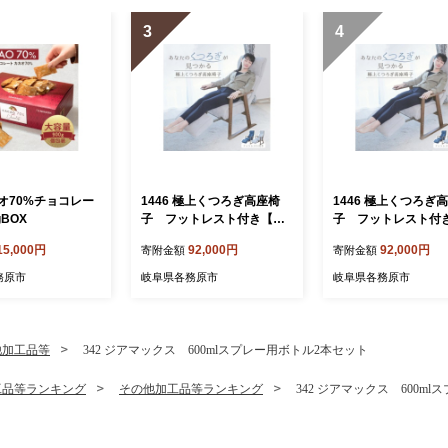
3
4
カオ70%チョコレー
1446 極上くつろぎ高座椅
1446 極上くつろぎ
gBOX
子 フットレスト付き【ネ
子 フットレスト付
イビー】
レー】
15,000円
92,000円
92,000円
寄附金額
寄附金額
務原市
岐阜県各務原市
岐阜県各務原市
他加工品等
342 ジアマックス 600mlスプレー用ボトル2本セット
工品等ランキング
その他加工品等ランキング
342 ジアマックス 600m