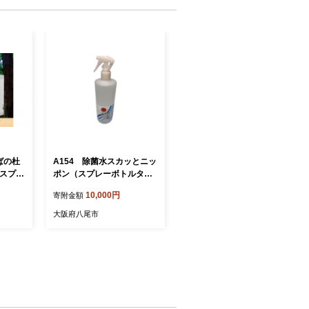
ばの杜
A154 除菌水スカッとニッ
Uスプレ
ポン（スプレーボトルタイ
セット
プ2本入、詰め替え用2L×2
10,000円
寄附金額
本入）
大阪府八尾市