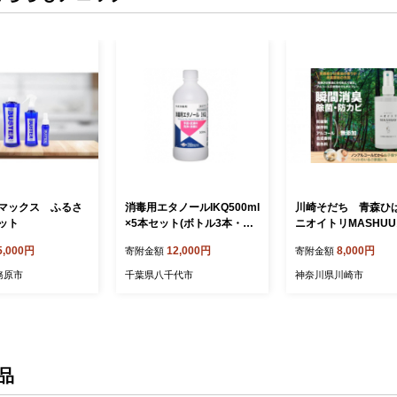
ジアマックス ふるさ
消毒用エタノールIKQ500ml
川崎そだち 青森ひ
ット
×5本セット(ボトル3本・ス
ニオイトリMASHU
プレー式2本)【1516559】
ー100ml 携帯用2本
5,000円
12,000円
8,000円
寄附金額
寄附金額
務原市
千葉県八千代市
神奈川県川崎市
品