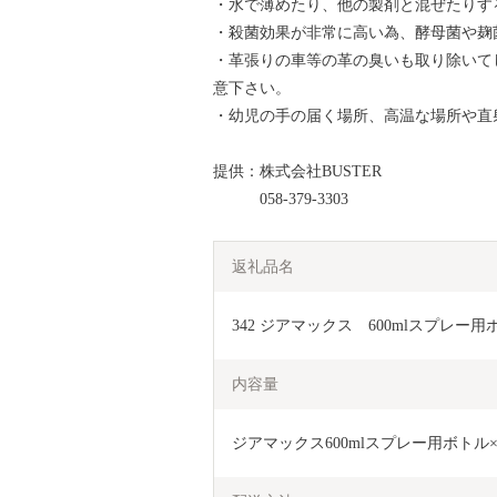
・水で薄めたり、他の製剤と混ぜたり
・殺菌効果が非常に高い為、酵母菌や麹
・革張りの車等の革の臭いも取り除いて
意下さい。
・幼児の手の届く場所、高温な場所や直
提供：株式会社BUSTER
058-379-3303
返礼品名
342 ジアマックス　600mlスプレー
内容量
ジアマックス600mlスプレー用ボトル×