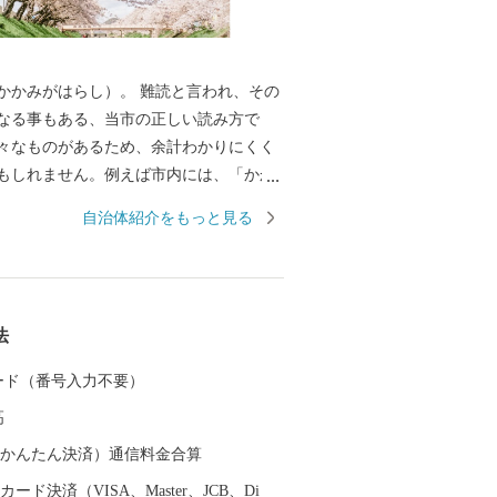
かみがはらし）。 難読と言われ、その
なる事もある、当市の正しい読み方で
々なものがあるため、余計わかりにくく
もしれません。例えば市内には、「かか
む高校があったり、「かがみがはら」と
自治体紹介をもっと見る
たり。駅に関しては、書き方が「各務ケ
いますので、県外の人は「各務ケ原市」
るかもしれません。 このように、読み方
られていない？各務原市ですが、実はも
法
岐阜県No.1の実力を持っています。市内
加工技術を背景に、国内有数の拠点と言
 カード（番号入力不要）
長した航空機産業はじめ、ロボット、医
高
次世代に繋がる先端産業が集まってお
の技術力を磨いております。各務原と言
（auかんたん決済）通信料金合算
くりの街、とイメージする方が多いので
ード決済（VISA、Master、JCB、Di