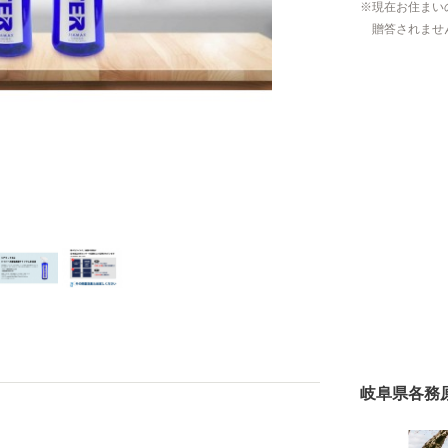
現在お住まい
贈答されませ
岐阜県各務