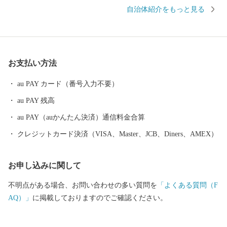
お住まいの方に限らせていただきます。 ・寄附につきましては、
自治体紹介をもっと見る
年度内の回数制限は現在設けておりません。 ・パッケージが異な
る場合や、時期により内容を変更させていただく場合があります
ので、予めご了承ください。 ・特典商品の写真はイメージです。
お支払い方法
au PAY カード（番号入力不要）
au PAY 残高
au PAY（auかんたん決済）通信料金合算
クレジットカード決済（VISA、Master、JCB、Diners、AMEX）
お申し込みに関して
不明点がある場合、お問い合わせの多い質問を
「よくある質問（F
AQ）」
に掲載しておりますのでご確認ください。