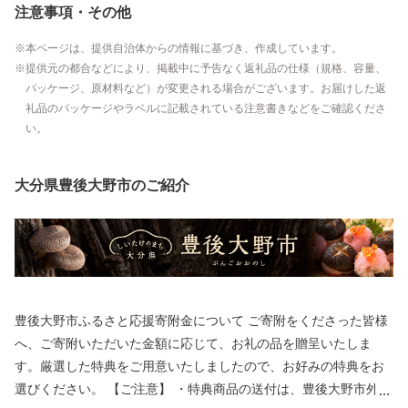
注意事項・その他
本ページは、提供自治体からの情報に基づき、作成しています。
提供元の都合などにより、掲載中に予告なく返礼品の仕様（規格、容量、
パッケージ、原材料など）が変更される場合がございます。お届けした返
礼品のパッケージやラベルに記載されている注意書きなどをご確認くださ
い。
大分県豊後大野市のご紹介
豊後大野市ふるさと応援寄附金について ご寄附をくださった皆様
へ、ご寄附いただいた金額に応じて、お礼の品を贈呈いたしま
す。厳選した特典をご用意いたしましたので、お好みの特典をお
選びください。 【ご注意】 ・特典商品の送付は、豊後大野市外に