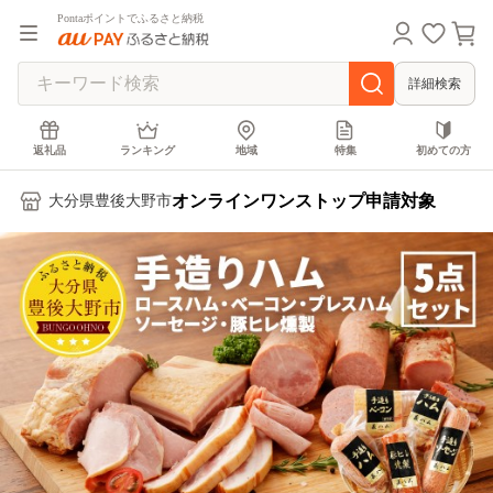
Pontaポイントでふるさと納税
詳細検索
返礼品
ランキング
地域
特集
初めての方
オンラインワンストップ申請対象
大分県豊後大野市