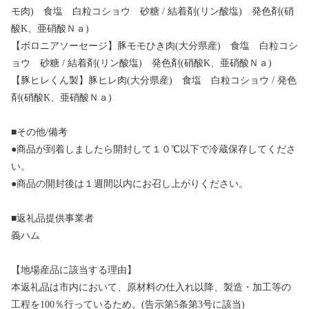
モ肉) 食塩 白粒コショウ 砂糖 / 結着剤(リン酸塩) 発色剤(硝
酸K、亜硝酸Ｎａ)
【ボロニアソーセージ】豚モモひき肉(大分県産) 食塩 白粒コシ
ョウ 砂糖 / 結着剤(リン酸塩) 発色剤(硝酸K、亜硝酸Ｎａ)
【豚ヒレくん製】豚ヒレ肉(大分県産) 食塩 白粒コショウ / 発色
剤(硝酸K、亜硝酸Ｎａ)
■その他/備考
●商品が到着しましたら開封して１０℃以下で冷蔵保存してくださ
い。
●商品の開封後は１週間以内にお召し上がりください。
■返礼品提供事業者
義ハム
【地場産品に該当する理由】
本返礼品は市内において、原材料の仕入れ以降、製造・加工等の
工程を100％行っているため。(告示第5条第3号に該当)