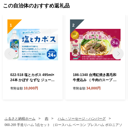
この自治体のおすすめ返礼品
1
2
022-518 塩とカボス 495ml×
186-1340 台湾紅焼き黒毛和
24本 かぼす なずな ジュース
牛煮込み （ 牛肉のスープ ）
スポーツドリンク
200g × 8個 セット お肉 肉 ニ
10,000円
34,000円
寄附金額
寄附金額
ク にく 牛肉 牛 黒毛和牛 和
牛 台湾紅焼き 煮込み スープ
レトルト食品 レトルト 食品
スパイス
ふるさと納税ホーム
肉
ハム・ソーセージ・ハンバーグ
060-269 手造りハム 5点セット （ロースハム ベーコン プレスハム ボロニアソ