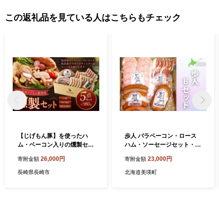
この返礼品を見ている人はこちらもチェック
【じげもん豚】を使ったハ
歩人 バラベーコン・ロース
ム・ベーコン入りの燻製セッ
ハム・ソーセージセット・ボ
ト （ ロースハム ベーコン 粗
ロニアソーセージ 詰め合わ
26,000円
23,000円
寄附金額
寄附金額
びきスモークウィンナー チ
せ（Bセット） | ベーコン ハ
ーズスモークウィンナー ガ
ム お歳暮 ギフト ソーセージ
長崎県長崎市
北海道美瑛町
ーリックスモークウィンナー
ウィンナー ウインナー 詰め
マスタード ）
合わせ 詰合せ 歩人[023-16]