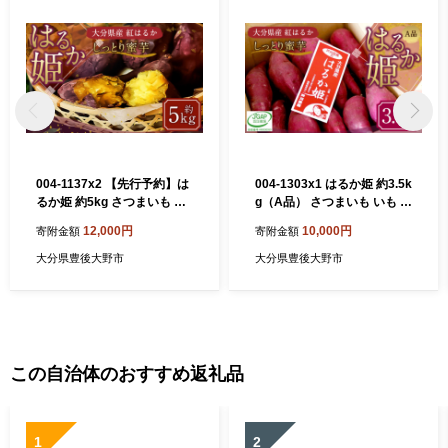
004-1137x2 【先行予約】は
004-1303x1 はるか姫 約3.5k
るか姫 約5kg さつまいも サ
g（A品） さつまいも いも イ
ツマイモ 芋 いも 紅はるか べ
モ 芋 紅はるか べにはるか 国
12,000円
10,000円
寄附金額
寄附金額
にはるか 大分県 豊後大野市
産 常温 大分県 豊後大野市
【2026年11月下旬-2027年5
【2026年11月下旬-2027年5
大分県豊後大野市
大分県豊後大野市
月下旬発送予定】
月下旬発送予定】
この自治体のおすすめ返礼品
1
2