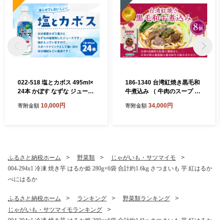
022-518 塩とカボス 495ml×
186-1340 台湾紅焼き黒毛和
24本 かぼす なずな ジュース
牛煮込み （ 牛肉のスープ ）
スポーツドリンク
200g × 8個 セット お肉 肉 ニ
10,000円
34,000円
寄附金額
寄附金額
ク にく 牛肉 牛 黒毛和牛 和
牛 台湾紅焼き 煮込み スープ
レトルト食品 レトルト 食品
スパイス
ふるさと納税ホーム
野菜類
じゃがいも・サツマイモ
004-294x1 冷凍 焼き芋 はるか姫 280g×6袋 合計約1.6kg さつまいも 芋 紅はるか
べにはるか
ふるさと納税ホーム
ランキング
野菜類ランキング
じゃがいも・サツマイモランキング