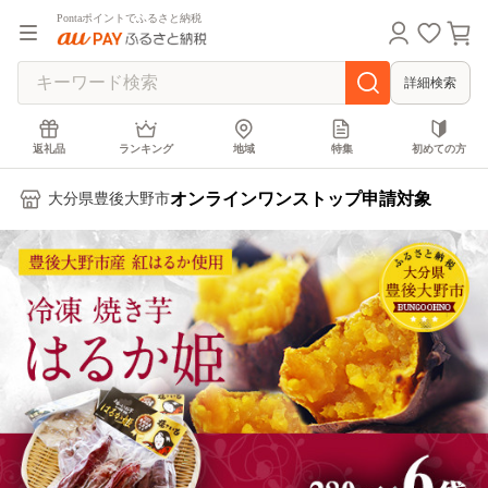
Pontaポイントでふるさと納税
詳細検索
返礼品
ランキング
地域
特集
初めての方
オンラインワンストップ申請対象
大分県豊後大野市