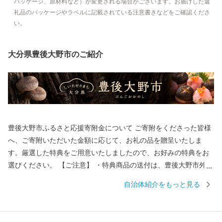
パッケージ、原材料など）が変更される場合がございます。お届けした返
礼品のパッケージやラベルに記載されている注意書きなどをご確認くださ
い。
大分県豊後大野市のご紹介
豊後大野市ふるさと応援寄附金について ご寄附をくださった皆様
へ、ご寄附いただいた金額に応じて、お礼の品を贈呈いたしま
す。厳選した特典をご用意いたしましたので、お好みの特典をお
選びください。 【ご注意】 ・特典商品の送付は、豊後大野市外に
お住まいの方に限らせていただきます。 ・寄附につきましては、
自治体紹介をもっと見る
年度内の回数制限は現在設けておりません。 ・パッケージが異な
る場合や、時期により内容を変更させていただく場合があります
ので、予めご了承ください。 ・特典商品の写真はイメージです。