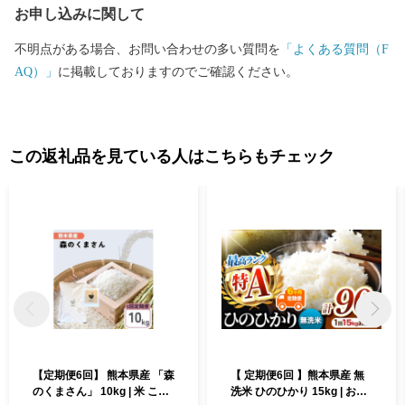
お申し込みに関して
名市ふるさと納税事務局 (9:00～18:00、土日祝・年末年始除く) ◇
制度に関するお問合せ Tel：0968-75-1421 玉名市役所地域振興
不明点がある場合、お問い合わせの多い質問を
「よくある質問（F
課ふるさと納税担当 (8:30～17:15、土日祝・年末年始除く) ※お申
AQ）」
に掲載しておりますのでご確認ください。
込み・お問合せいただきました場合、お問合せ内容および個人情
報につきましては、玉名市ふるさと納税事務局（ふるさとチョイ
ス）および玉名市役所担当部署にて共有させていただきます。ま
た返礼品に関する情報（お名前やお届け先等）については、返礼
この返礼品を見ている人はこちらもチェック
品提供事業者にも共有させていただきます。 いただいた情報はふ
るさと納税に関する必要書類発行・返礼品発送・その他運用・事
務対応以外には使用いたしません。
【定期便6回】 熊本県産 「森
【 定期便6回 】熊本県産 無
のくまさん」 10kg | 米 こめ
洗米 ひのひかり 15kg | お米