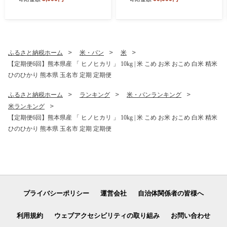
橘 みかん 柑橘類 みかん ミカ
みかん 不知火 スイカ ぶどう
ン 家庭用 みかん 熊本県 みか
メロン シャインマスカット
ん 玉名市 みかん
梨 柿 アイス クレープ） 2回
~ 12回 1年 フルーツ定期 フ
ルーツ定期便 果物定期便 果
物定期 定期便 フルーツ 果物
ふるさと納税ホーム
米・パン
米
お試し 旬 取れたて 熊本県 玉
【定期便6回】熊本県産 「 ヒノヒカリ 」 10kg | 米 こめ お米 おこめ 白米 精米
名市
ひのひかり 熊本県 玉名市 定期 定期便
ふるさと納税ホーム
ランキング
米・パンランキング
米ランキング
【定期便6回】熊本県産 「 ヒノヒカリ 」 10kg | 米 こめ お米 おこめ 白米 精米
ひのひかり 熊本県 玉名市 定期 定期便
プライバシーポリシー
運営会社
自治体関係者の皆様へ
利用規約
ウェブアクセシビリティの取り組み
お問い合わせ