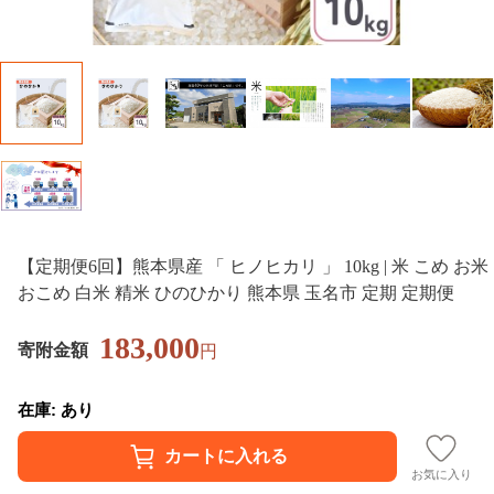
【定期便6回】熊本県産 「 ヒノヒカリ 」 10kg | 米 こめ お米
おこめ 白米 精米 ひのひかり 熊本県 玉名市 定期 定期便
183,000
寄附金額
円
在庫: あり
お気に入り