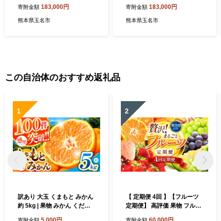
お米 おこめ 森のくまさん 精
米 こめ おこめ 精米 無洗米
183,000円
183,000円
寄附金額
寄附金額
米 白米 熊本県 玉名市 定期
ヒノヒカリ ご飯 国産 国産米
定期便
定期 くまもと 熊本 熊本県 玉
熊本県玉名市
熊本県玉名市
名市 玉名
この自治体のおすすめ返礼品
1
2
訳あり 大玉 くまもと みかん
【 定期便 4回 】【フルーツ
約 5kg | 果物 みかん くだも
定期便】 高評価 果物 フルー
の みかん フルーツ みかん 柑
ツ 選べる発送回数 （いちご
5,000円
60,000円
寄附金額
寄附金額