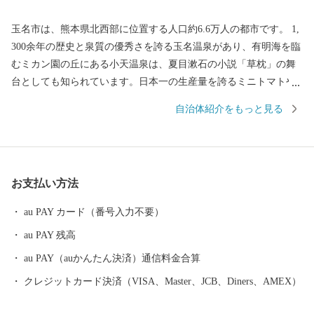
玉名市は、熊本県北西部に位置する人口約6.6万人の都市です。 1,
300余年の歴史と泉質の優秀さを誇る玉名温泉があり、有明海を臨
むミカン園の丘にある小天温泉は、夏目漱石の小説「草枕」の舞
台としても知られています。日本一の生産量を誇るミニトマトや
日本遺産に登録された菊池川流域産のお米がとれる自然豊かな土
自治体紹介をもっと見る
地も魅力の一つです。 また2019年大河ドラマ主人公モデルの一人
「日本マラソンの父・金栗四三」の故郷です。金栗四三はマラソ
ン選手として3度の世界記録を樹立し、日本人で初めてオリンピッ
クに出場しました。金栗四三の大きな功績を多くの人に知っても
お支払い方法
らうため、後世まで伝るために、街は観光地の整備や特産品の開
発で活気に満ち溢れています。 ふるさと寄附金を通して玉名の魅
au PAY カード（番号入力不要）
力に触れていただき是非玉名に足を運んでみてください。 【重
au PAY 残高
要：受領書およびワンストップ特例申請書について】 ・受領書お
よびワンストップ特例申請書は、寄附から約１カ月後に発送致し
au PAY（auかんたん決済）通信料金合算
ます。 ・ワンストップ特例申請書をお急ぎの方は、「玉名市から
クレジットカード決済（VISA、Master、JCB、Diners、AMEX）
のご案内」からダウンロードをお願いします。 【お問合せ先】 ◇
返礼品（資料請求）に関するお問合せ Tel：050-3146-0828 玉