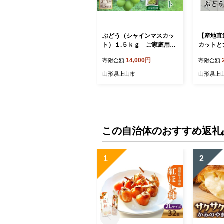
ぶどう（シャインマスカッ
【産地直
ト）１.５ｋｇ ご家庭用
カットと
0085-2602
せ １.７
14,000円
寄附金額
寄附金額
606
山形県上山市
山形県上
この自治体のおすすめ返礼
1
2