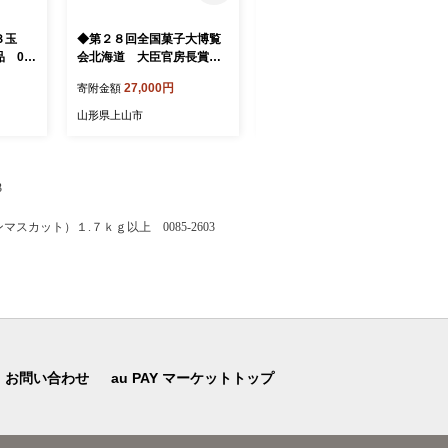
３玉
◆第２８回全国菓子大博覧
◆第２８回全国菓子大博覧
 00
会北海道 大臣官房長賞受
会北海道 大臣官房長賞受
賞◆ 山形県産くだものバ
賞◆ 山形県産くだものバ
27,000円
21,000円
寄附金額
寄附金額
ターサンド「城下町」さく
ターサンド「城下町」さく
らんぼ、ラ・フランス 各
らんぼ、ラ・フランス 各
山形県上山市
山形県上山市
３個入×４箱 0005-2635
３個入×３箱 0005-2634
3
スカット）１.７ｋｇ以上 0085-2603
お問い合わせ
au PAY マーケットトップ