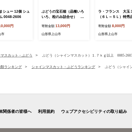
シュー 12個 シュ
ぶどうの宝石箱（品種いろ
ラ・フランス 大玉
0048-2606
いろ、粒のみ詰合せ） ５
（６Ｌ～５Ｌ）特秀品
００ｇ×２パック 0065-26
37-2605
10,000円
13,000円
8,000円
寄附金額
寄附金額
03
山市
山形県上山市
山形県上山市
ンマスカット・ぶどう
ぶどう（シャインマスカット）１.７ｋｇ以上 0085-260
物類ランキング
シャインマスカット・ぶどうランキング
ぶどう（シャインマ
体関係者の皆様へ
利用規約
ウェブアクセシビリティの取り組み