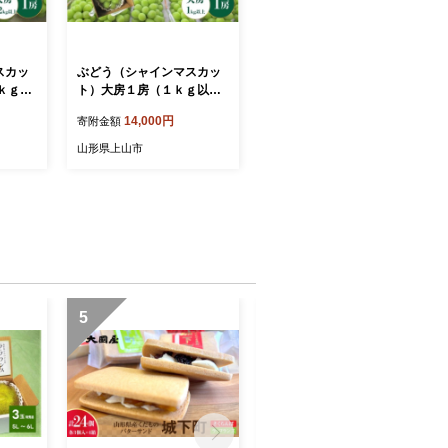
スカッ
ぶどう（シャインマスカッ
ｋｇ以
ト）大房１房（１ｋｇ以
上） 0025-2609
14,000円
寄附金額
山形県上山市
5
6