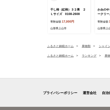
干し柿（紅柿）３２果 ２
かみのやま
Ｌサイズ 0108-2608
ークリーム 
17,000円
寄附金額
寄附金額
山形県上山市
山形県上
ふるさと納税ホーム
果物類
シャイ
ふるさと納税ホーム
ランキング
果
プライバシーポリシー
運営会社
自治