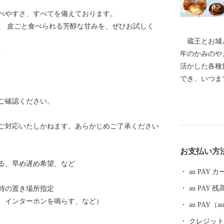
べやすさ、すべてを備えております。
。 皮ごと食べられる芳醇な甘みを、ぜひお試しく
蔵王とお城と
。
年のかみのや
活かした各種
でき、いつま
ります。 特
ご確認ください。
山型温泉クア
で健康保養地
ご対応いたしかねます。あらかじめご了承ください
拡大を目的に
実施しており
お支払い方
う、ラ・フラ
る、早め遅め希望、など
使用したワイ
au PAY
然、肥沃な大
au PAY 残
時の置き場所指定
生み出される
、インターホンを鳴らす、など）
あります。
au PAY
かみのやま」
クレジットカ