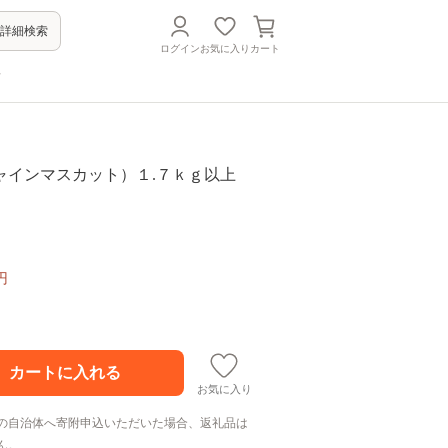
詳細検索
ログイン
お気に入り
カート
方
ャインマスカット）１.７ｋｇ以上
円
お気に入り
の自治体へ寄附申込いただいた場合、返礼品は
ん。