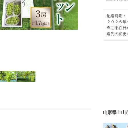
配送時期：
２０２６年
※ご不在日
送先の変更
山形県上山