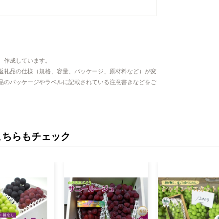
、作成しています。
返礼品の仕様（規格、容量、パッケージ、原材料など）が変
品のパッケージやラベルに記載されている注意書きなどをご
こちらもチェック