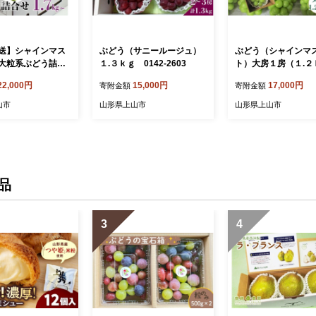
送】シャインマス
ぶどう（サニールージュ）
ぶどう（シャインマ
大粒系ぶどう詰合
１.３ｋｇ 0142-2603
ト）大房１房（１.２
ｋｇ以上 0140-2
上） 0025-2610
22,000円
15,000円
17,000円
寄附金額
寄附金額
山市
山形県上山市
山形県上山市
品
3
4