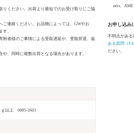
さと納税」と
ners、AM
取りください。出荷より最短でのお受け取りにご協
よろしくお願いいたします
と納税につい
へご連絡ください。お品物によっては、GWやお
お申し込み
シティプロモー
ます。
市河崎一丁目1番1
不明点がある
寄附者様のご事情による受取遅延や、受取辞退、返
FAX：023-
ある質問（FA
。
年始は除く）
ださい。
合や、同時に複数出荷となる場合があります。
合せ＞ furusato@c
の詳細や発送
返礼品事務局（か
間 9：30～
ールでのお問合せ＞ 
上　0085-2603