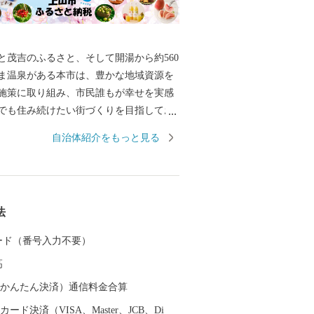
茂吉のふるさと、そして開湯から約560
ま温泉がある本市は、豊かな地域資源を
施策に取り組み、市民誰もが幸せを実感
でも住み続けたい街づくりを目指してお
に「日本一の健康保養地」を目指し、上
自治体紹介をもっと見る
オルト事業（クアオルトとはドイツで語
）として、市民の健康増進と交流人口の
、健康・観光・環境を柱に様々な取組を
ます。 また、本市はさくらんぼやぶど
法
ンスをはじめ、かみのやま産のぶどうを
ンなどを生産しております。豊かな自
 カード（番号入力不要）
地と生産者の熱意、高い栽培技術により
高
これらの果物などは、どれも最高級品で
 「つながりつなげる いろどりのまち
（auかんたん決済）通信料金合算
 この将来都市像を実現するため、「ふる
ード決済（VISA、Master、JCB、Di