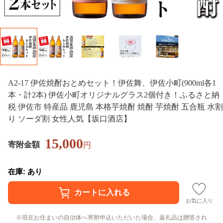
A2-17 伊佐焼酎おとめセット！伊佐舞、伊佐小町(900ml各1
本・計2本) 伊佐小町オリジナルグラス2個付き！ふるさと納
税 伊佐市 特産品 鹿児島 本格芋焼酎 焼酎 芋焼酎 五合瓶 水割
り ソーダ割 女性人気【坂口酒店】
15,000
寄附金額
円
在庫: あり
お気に入り
現在お住まいの自治体へ寄附申込いただいた場合、返礼品は贈答され