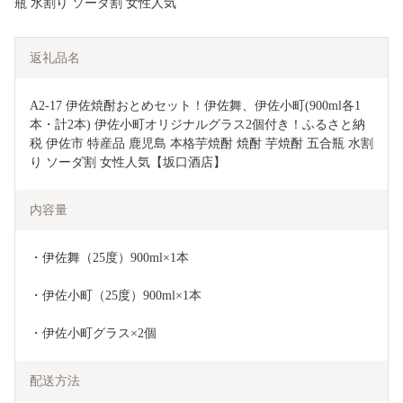
瓶 水割り ソーダ割 女性人気
返礼品名
A2-17 伊佐焼酎おとめセット！伊佐舞、伊佐小町(900ml各1
本・計2本) 伊佐小町オリジナルグラス2個付き！ふるさと納
税 伊佐市 特産品 鹿児島 本格芋焼酎 焼酎 芋焼酎 五合瓶 水割
り ソーダ割 女性人気【坂口酒店】
内容量
・伊佐舞（25度）900ml×1本
・伊佐小町（25度）900ml×1本
・伊佐小町グラス×2個
配送方法