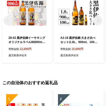
Z8-02 黒伊佐錦イーサキング
A2-16 黒伊佐錦 大きさ比べ
オリジナルラベルW(900ml
セット(1.8L、900ml、100m
各1本・計2本) ふるさと納税
l各1本・計3本) ふるさと納税
12,000円
15,000円
寄附金額
寄附金額
伊佐市 特産品 本格芋焼酎 公
伊佐市 特産品 鹿児島 本格芋
認キャラクター イーサキン
焼酎 芋焼酎 焼酎 一升瓶 五合
鹿児島県伊佐市
鹿児島県伊佐市
グ デザインラベル 黒伊佐錦
瓶 ミニミニボトル 詰め合わ
鹿児島 本格芋焼酎 焼酎 芋焼
せ 詰合せ【酒乃向原】
酎 五合瓶 プレゼント ギフト
贈答【平酒店】
この自治体のおすすめ返礼品
1
2