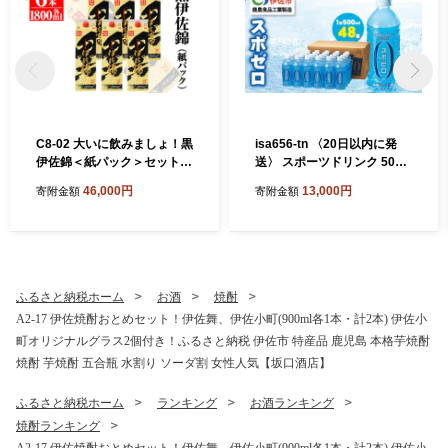
C8-02 大いに飲みましょ！黒
isa656-tn 〈20日以内に発
伊佐錦＜紙パック＞セット
送〉 スポーツドリンク 500
(1.8L×6本) ふるさと納税 伊
ml 48本 スポゼロ ペットボト
46,000円
13,000円
寄附金額
寄附金額
佐市 特産品 鹿児島 大口酒造
ル カロリーゼロ 天然アルカ
本格焼酎 芋焼酎 焼酎 お酒 芋
リ 温泉水 でつくった スポー
米麹 詰合せ 常温【平酒店】
ツ 飲料 鹿児島県 伊佐市 で製
造 グレープフルーツ の香り
身体に必要な ミネラル成分
(ナトリウム) がたっぷり ク
ふるさと納税ホーム
お酒
焼酎
エン酸 1,150mg/本含有 【財
A2-17 伊佐焼酎おとめセット！伊佐舞、伊佐小町(900ml各1本・計2本) 伊佐小
宝】
町オリジナルグラス2個付き！ふるさと納税 伊佐市 特産品 鹿児島 本格芋焼酎
焼酎 芋焼酎 五合瓶 水割り ソーダ割 女性人気【坂口酒店】
ふるさと納税ホーム
ランキング
お酒ランキング
焼酎ランキング
A2-17 伊佐焼酎おとめセット！伊佐舞、伊佐小町(900ml各1本・計2本) 伊佐小