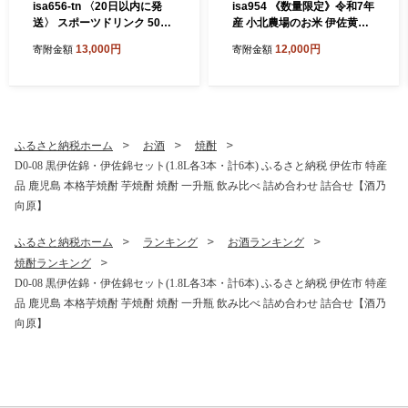
isa656-tn 〈20日以内に発
isa954 《数量限定》令和7年
送〉 スポーツドリンク 500
産 小北農場のお米 伊佐黄金
ml 48本 スポゼロ ペットボト
米〈ヒノヒカリ〉(3kg) 鹿児
13,000円
12,000円
寄附金額
寄附金額
ル カロリーゼロ 天然アルカ
島 伊佐 お米 特別栽培米 伊佐
リ 温泉水 でつくった スポー
米 白米 ヒノヒカリ ひのひか
ツ 飲料 鹿児島県 伊佐市 で製
り おにぎり ごはん 【小北農
造 グレープフルーツ の香り
場】
身体に必要な ミネラル成分
(ナトリウム) がたっぷり ク
ふるさと納税ホーム
お酒
焼酎
エン酸 1,150mg/本含有 【財
D0-08 黒伊佐錦・伊佐錦セット(1.8L各3本・計6本) ふるさと納税 伊佐市 特産
宝】
品 鹿児島 本格芋焼酎 芋焼酎 焼酎 一升瓶 飲み比べ 詰め合わせ 詰合せ【酒乃
向原】
ふるさと納税ホーム
ランキング
お酒ランキング
焼酎ランキング
D0-08 黒伊佐錦・伊佐錦セット(1.8L各3本・計6本) ふるさと納税 伊佐市 特産
品 鹿児島 本格芋焼酎 芋焼酎 焼酎 一升瓶 飲み比べ 詰め合わせ 詰合せ【酒乃
向原】