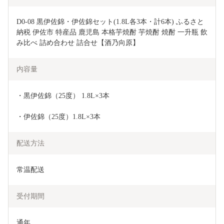
D0-08 黒伊佐錦・伊佐錦セット(1.8L各3本・計6本) ふるさと
納税 伊佐市 特産品 鹿児島 本格芋焼酎 芋焼酎 焼酎 一升瓶 飲
み比べ 詰め合わせ 詰合せ【酒乃向原】
内容量
・黒伊佐錦（25度） 1.8L×3本
・伊佐錦（25度）1.8L×3本
配送方法
常温配送
受付期間
通年