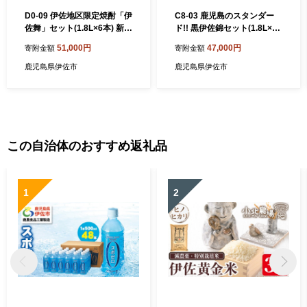
D0-09 伊佐地区限定焼酎「伊
C8-03 鹿児島のスタンダー
佐舞」セット(1.8L×6本) 新酵
ド!! 黒伊佐錦セット(1.8L×6
母を用いた芋焼酎 ふるさと
本) ふるさと納税 伊佐市 特産
51,000円
47,000円
寄附金額
寄附金額
納税 伊佐市 特産品 鹿児島 本
品 鹿児島 本格芋焼酎 焼酎 芋
格芋焼酎 芋焼酎 焼酎 一升瓶
焼酎 一升瓶【平酒店】
鹿児島県伊佐市
鹿児島県伊佐市
詰め合わせ 詰合せ 新酵母
【酒乃向原】
この自治体のおすすめ返礼品
1
2