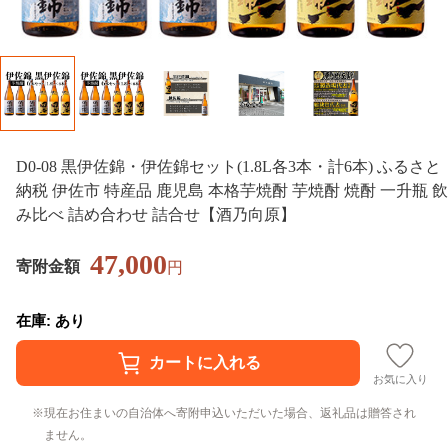
D0-08 黒伊佐錦・伊佐錦セット(1.8L各3本・計6本) ふるさと
納税 伊佐市 特産品 鹿児島 本格芋焼酎 芋焼酎 焼酎 一升瓶 飲
み比べ 詰め合わせ 詰合せ【酒乃向原】
47,000
寄附金額
円
在庫: あり
お気に入り
現在お住まいの自治体へ寄附申込いただいた場合、返礼品は贈答され
ません。