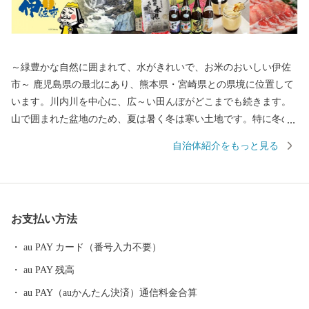
～緑豊かな自然に囲まれて、水がきれいで、お米のおいしい伊佐
市～ 鹿児島県の最北にあり、熊本県・宮崎県との県境に位置して
います。川内川を中心に、広～い田んぼがどこまでも続きます。
山で囲まれた盆地のため、夏は暑く冬は寒い土地です。特に冬の
寒さが厳しく『鹿児島の北海道』と言われるほどです。 伊佐市は
自治体紹介をもっと見る
総務大臣よりふるさと納税の指定を受けた自治体です。
お支払い方法
au PAY カード（番号入力不要）
au PAY 残高
au PAY（auかんたん決済）通信料金合算