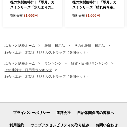
樫の木製腕時計｜「翠月」カ
樫の木製腕時計｜「翠月」カ
スミシリーズ『水たまりの
スミシリーズ『晴れ待ち傘』
空』【ベルト色：灰】
【ベルト色：みずいろ】
81,000円
81,000円
寄附金額
寄附金額
ふるさと納税ホーム
雑貨・日用品
その他雑貨・日用品
わらべ工房 木製オリジナルストラップ（５個セット）
ふるさと納税ホーム
ランキング
雑貨・日用品ランキング
その他雑貨・日用品ランキング
わらべ工房 木製オリジナルストラップ（５個セット）
プライバシーポリシー
運営会社
自治体関係者の皆様へ
利用規約
ウェブアクセシビリティの取り組み
お問い合わせ