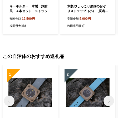
キーホルダー 木製 旅館
木製 ひょっこり黒猫のお守
風 ４本セット ストラッ
りストラップ（小）［長者森
プ アクセサリー
工房］福猫ストラップ 秋田
12,500円
5,000円
寄附金額
寄附金額
県 羽後町【ストラップ 猫 黒
猫 猫雑貨 雑貨 おしゃれ 和風
福岡県大川市
秋田県羽後町
縁起物】
この自治体のおすすめ返礼品
1
2