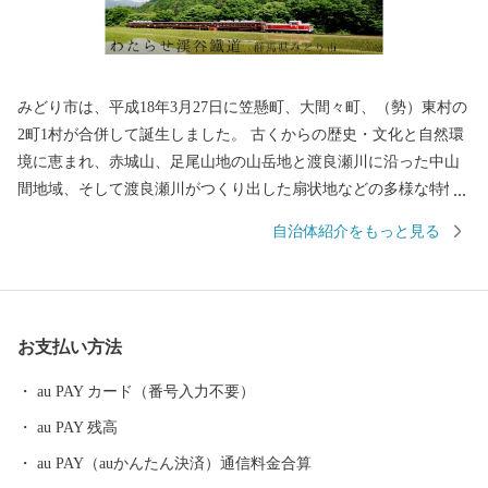
みどり市は、平成18年3月27日に笠懸町、大間々町、（勢）東村の
2町1村が合併して誕生しました。 古くからの歴史・文化と自然環
境に恵まれ、赤城山、足尾山地の山岳地と渡良瀬川に沿った中山
間地域、そして渡良瀬川がつくり出した扇状地などの多様な特性
をもった地域です。 みどり市では、この豊かな自然と立地条件の
自治体紹介をもっと見る
なかで、人びとが心豊かに生活できるまちづくりに取り組んでお
ります。 また、市民の皆様はもとより、みどり市のまちづくりへ
の共感やふるさとへの思いを持つ方々にも、まちづくりに参加し
ていただけるようこの制度を設けております。 皆さまの応援をよ
お支払い方法
ろしくお願いいたします。
au PAY カード（番号入力不要）
au PAY 残高
au PAY（auかんたん決済）通信料金合算