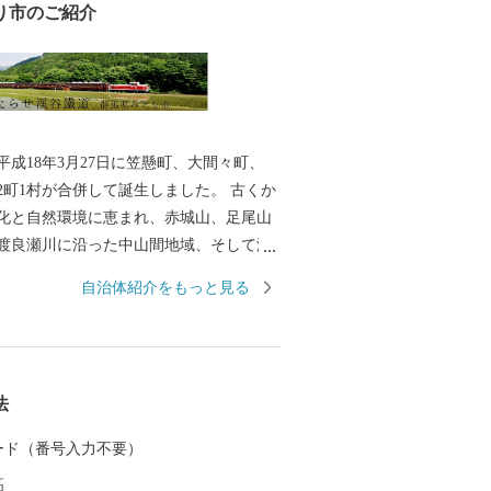
り市のご紹介
平成18年3月27日に笠懸町、大間々町、
2町1村が合併して誕生しました。 古くか
化と自然環境に恵まれ、赤城山、足尾山
渡良瀬川に沿った中山間地域、そして渡
り出した扇状地などの多様な特性をもっ
自治体紹介をもっと見る
 みどり市では、この豊かな自然と立地条
人びとが心豊かに生活できるまちづくり
おります。 また、市民の皆様はもとよ
のまちづくりへの共感やふるさとへの思
法
にも、まちづくりに参加していただける
を設けております。 皆さまの応援をよろ
 カード（番号入力不要）
たします。
高