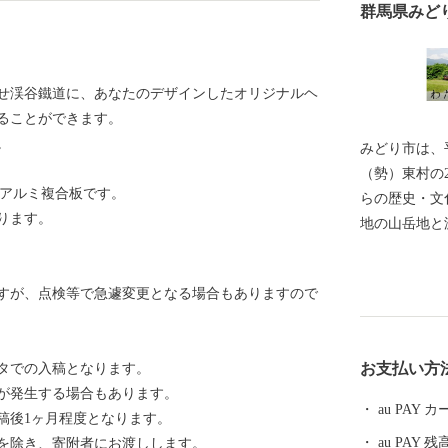
群馬県みど
せ渓谷鐵道に、あなたのデザインしたオリジナルヘ
せることができます。
。
みどり市は、
（勢）東村の
はアルミ複合板です。
らの歴史・文
ります。
地の山岳地と
良瀬川がつく
。
た地域です。
すが、点検等で急遽変更となる場合もありますので
件のなかで、
に取り組んで
り、みどり市
お支払い方
タでの入稿となります。
いを持つ方々
が発生する場合もあります。
ようこの制度
au PAY
稿後1ヶ月程度となります。
しくお願いい
au PAY 残
を除き、寄附者にお渡しします。