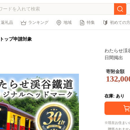
返礼品
ランキング
地域
特集
初めての
トップ申請対象
わたらせ渓
日間掲出
寄附金額
132,00
在庫: あり
現在お住まい
贈答されませ