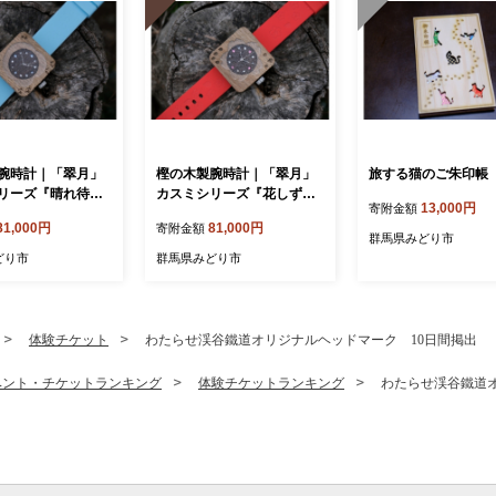
腕時計｜「翠月」
樫の木製腕時計｜「翠月」
旅する猫のご朱印帳
リーズ『晴れ待ち
カスミシリーズ『花しず
13,000円
寄附金額
ルト色：みずい
く』【ベルト色：朱】
81,000円
81,000円
寄附金額
群馬県みどり市
どり市
群馬県みどり市
体験チケット
わたらせ渓谷鐵道オリジナルヘッドマーク 10日間掲出
ベント・チケットランキング
体験チケットランキング
わたらせ渓谷鐵道オ