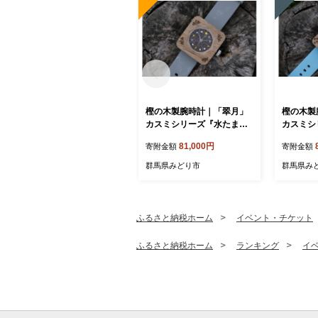
樫の木製腕時計｜「翠月」
樫の木製
カスミシリーズ『水たまり
カスミシ
の空』【ベルト色：灰】
傘』【ベ
81,000円
寄附金額
寄附金額
ろ】
群馬県みどり市
群馬県み
ふるさと納税ホーム
イベント・チケット
ふるさと納税ホーム
ランキング
イ