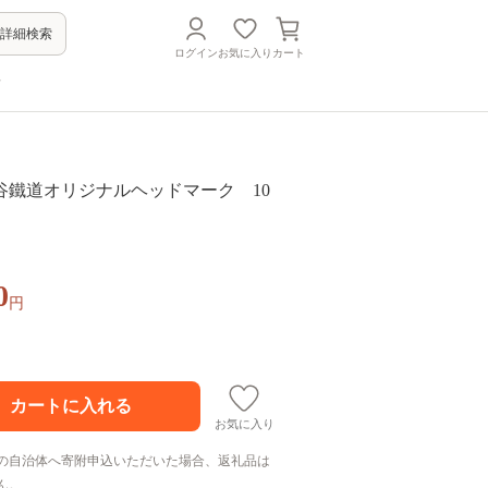
詳細検索
ログイン
お気に入り
カート
方
谷鐵道オリジナルヘッドマーク 10
0
円
お気に入り
の自治体へ寄附申込いただいた場合、返礼品は
ん。