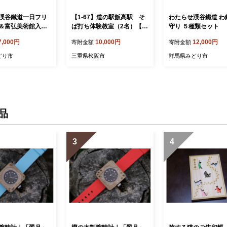
渓谷鐵道一日フリ
【1-67】道の駅飯高駅 そ
わたらせ渓谷鐵道 わ
＆富弘美術館入館
ば打ち体験教室（2名）【限
守り ５種類セット
定5個／月】
7,000円
10,000円
12,000円
寄附金額
寄附金額
どり市
三重県松阪市
群馬県みどり市
品
3
4