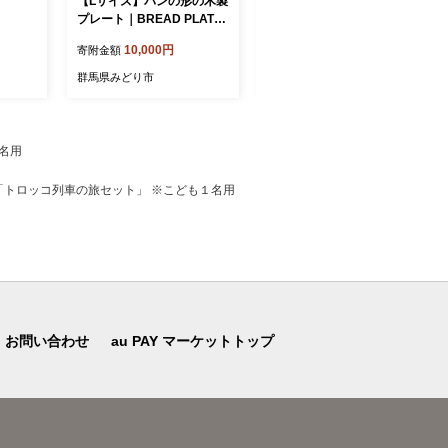
【Lサイズ】パンの形の木製
【Mサイズ】パンの形の木
プレート｜BREAD PLATE
製プレート｜BREAD PLAT
（ブレッドプレート）
E（ブレッドプレート）
10,000円
8,000円
寄附金額
寄附金額
群馬県みどり市
群馬県みどり市
名用
「トロッコ列車の旅セット」 ※こども１名用
お問い合わせ
au PAY マーケットトップ