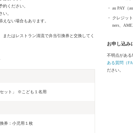
予約ください。
au PAY
さい。
クレジットカ
添えない場合もあります。
ners、AM
、またはレストラン清流で弁当引換券と交換してく
お申し込み
不明点がある
。
ある質問（FA
ださい。
セット」 ※こども１名用
換券：小児用１枚