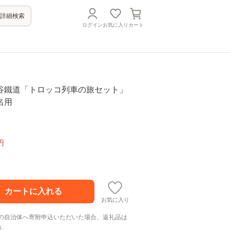
詳細検索
ログイン
お気に入り
カート
方
谷鐵道「トロッコ列車の旅セット」
名用
円
お気に入り
の自治体へ寄附申込いただいた場合、返礼品は
ん。