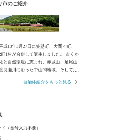
り市のご紹介
平成18年3月27日に笠懸町、大間々町、
2町1村が合併して誕生しました。 古くか
化と自然環境に恵まれ、赤城山、足尾山
渡良瀬川に沿った中山間地域、そして渡
り出した扇状地などの多様な特性をもっ
自治体紹介をもっと見る
 みどり市では、この豊かな自然と立地条
人びとが心豊かに生活できるまちづくり
おります。 また、市民の皆様はもとよ
のまちづくりへの共感やふるさとへの思
法
にも、まちづくりに参加していただける
を設けております。 皆さまの応援をよろ
 カード（番号入力不要）
たします。
高