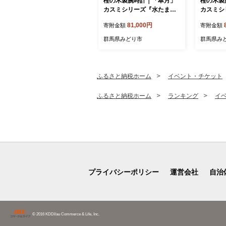
樫の木製腕時計｜「翠月」
樫の木製
カスミシリーズ『水たまり
カスミシ
の空』【ベルト色：灰】
傘』【ベ
81,000円
寄附金額
寄附金額
ろ】
群馬県みどり市
群馬県み
ふるさと納税ホーム
イベント・チケット
ふるさと納税ホーム
ランキング
イ
プライバシーポリシー
運営会社
自治
© 2016 KDDI/au Commerce & Life, Inc.