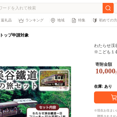
返礼品
ランキング
地域
特集
初めての
トップ申請対象
わたらせ渓
※こども１
寄附金額
10,000
在庫: あり
現在お住まい
贈答されませ