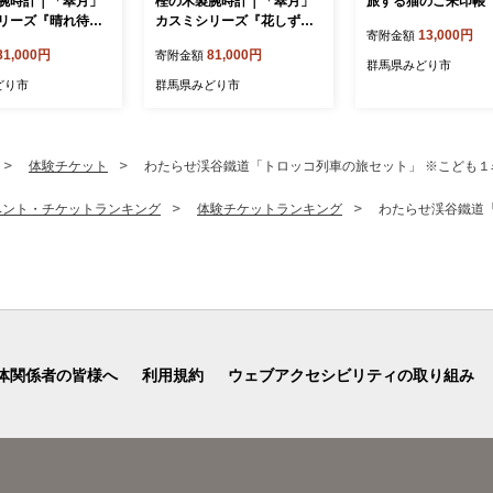
腕時計｜「翠月」
樫の木製腕時計｜「翠月」
旅する猫のご朱印帳
リーズ『晴れ待ち
カスミシリーズ『花しず
13,000円
寄附金額
ルト色：みずい
く』【ベルト色：朱】
81,000円
81,000円
寄附金額
群馬県みどり市
どり市
群馬県みどり市
体験チケット
わたらせ渓谷鐵道「トロッコ列車の旅セット」 ※こども１
ベント・チケットランキング
体験チケットランキング
わたらせ渓谷鐵道
体関係者の皆様へ
利用規約
ウェブアクセシビリティの取り組み