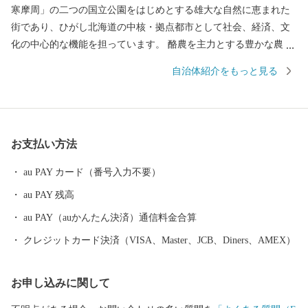
寒摩周」の二つの国立公園をはじめとする雄大な自然に恵まれた
街であり、ひがし北海道の中核・拠点都市として社会、経済、文
化の中心的な機能を担っています。 酪農を主力とする豊かな農業
生産、豊富な森林資源を有する林業、そして国内有数の水揚げ量
自治体紹介をもっと見る
を誇る水産業など、日本の食料基地といえる地域です。 安全・安
心で良質な食料の供給体制の形成に努めるとともに、この恵みを
与えてくれる自然環境の保全や環境調和型の循環社会実現への取
り組みを進めています。 釧路市には、大規模な食品・製薬工場や
お支払い方法
製紙工場のほか、全国唯一の石炭鉱業所が操業しており地域の主
力産業として地域経済の核となっています。 これらの地域産業を
au PAY カード（番号入力不要）
支えているのが重要港湾釧路港や釧路空港であり、現在整備が進
au PAY 残高
められている北海道横断自動車道(高速道路)の完成により今後、飛
躍的に物流機能が高まるものと期待されています。 また、特別天
au PAY（auかんたん決済）通信料金合算
然記念物｢タンチョウ｣や「阿寒湖のマリモ」をはじめとする世界
クレジットカード決済（VISA、Master、JCB、Diners、AMEX）
的にも貴重で魅力あふれる地域資源が豊富にあります。 さらに、
夏でも最高気温が20度前後と涼しく快適なわが街は、移住・長期
お申し込みに関して
滞在にも適した地域と言えます。 ＜ワンストップ申請書送付先＞
〒860-0833 熊本県熊本市中央区平成3-18-10株式会社5C 釧路市ふ