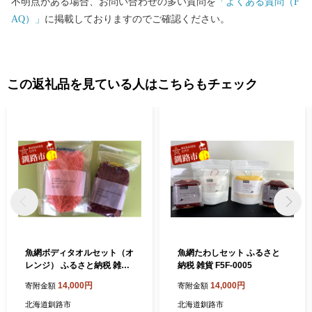
不明点がある場合、お問い合わせの多い質問を
「よくある質問（F
るさと納税サポートセンター 行 ※1月10日必着となっておりま
AQ）」
に掲載しておりますのでご確認ください。
す。
この返礼品を見ている人はこちらもチェック
魚網ボディタオルセット（オ
魚網たわしセット ふるさと
レンジ） ふるさと納税 雑貨
納税 雑貨 F5F-0005
F5F-0004
14,000円
14,000円
寄附金額
寄附金額
北海道釧路市
北海道釧路市