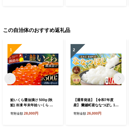
この自治体のおすすめ返礼品
1
2
鮭いくら醤油漬け 500g (秋
【通常発送】【令和7年度
鮭) 冷凍 年末年始 いくら 鮭
産】 蘭越町産ななつぼし 10
いくら ご飯のお供 ご飯 米 北
kg 白米 北海道産 米 コメ こ
28,000円
26,000円
寄附金額
寄附金額
海道 釧路市 F5F-0118
め お米 決済から7日前後で発
送