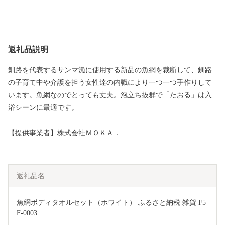
返礼品説明
釧路を代表するサンマ漁に使用する新品の魚網を裁断して、釧路
の子育て中や介護を担う女性達の内職により一つ一つ手作りして
います。魚網なのでとっても丈夫。泡立ち抜群で「たおる」は入
浴シーンに最適です。
【提供事業者】株式会社ＭＯＫＡ．
返礼品名
魚網ボディタオルセット（ホワイト） ふるさと納税 雑貨 F5
F-0003