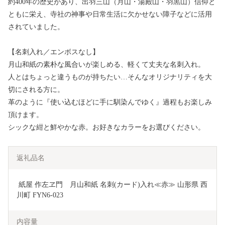
約400年の歴史があり、出羽三山（月山・湯殿山・羽黒山）信仰と
ともに栄え、寺社の神事や日常生活に欠かせない障子などに活用
されていました。
【名刺入れ／エンボスなし】
月山和紙の素朴な風合いが楽しめる、軽くて丈夫な名刺入れ。
人とはちょっと違うものが持ちたい…そんなオリジナリティを大
切にされる方に。
革のように『使い込むほどに手に馴染んでゆく』過程もお楽しみ
頂けます。
シックな紺と鮮やかな赤。お好きなカラーをお選びください。
返礼品名
 紙屋 作左ヱ門　月山和紙 名刺(カード)入れ≪赤≫ 山形県 西
川町 FYN6-023
内容量