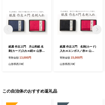
紙屋 作左ヱ門 月山和紙 名
紙屋 作左ヱ門 名刺(カード)
刺(カード)入れ≪紺≫ 山形県
入れ≪エンボス／赤≫ 山形
西川町 FYN6-022
県 西川町 FYN9-060
13,000円
15,000円
寄附金額
寄附金額
山形県西川町
山形県西川町
この自治体のおすすめ返礼品