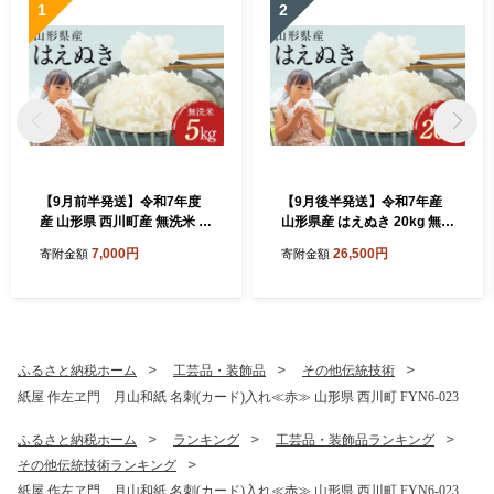
1
2
【9月前半発送】令和7年度
【9月後半発送】令和7年産
産 山形県 西川町産 無洗米 は
山形県産 はえぬき 20kg 無洗
えぬき 5kg 精米 白米 米 お米
米 2025年 お米 米 米米 ごは
7,000円
26,500円
寄附金額
寄附金額
ブランド米 ごはん ご飯 節水
ん ご飯 白米 国産 ブランド米
時短 月山 FYN2-426
節水 時短 冷めてもおいしい
お取り寄せ 食品 山形県 西川
町 月山 FYN2-477
ふるさと納税ホーム
工芸品・装飾品
その他伝統技術
紙屋 作左ヱ門 月山和紙 名刺(カード)入れ≪赤≫ 山形県 西川町 FYN6-023
ふるさと納税ホーム
ランキング
工芸品・装飾品ランキング
その他伝統技術ランキング
紙屋 作左ヱ門 月山和紙 名刺(カード)入れ≪赤≫ 山形県 西川町 FYN6-023