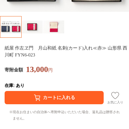
紙屋 作左ヱ門 月山和紙 名刺(カード)入れ≪赤≫ 山形県 西
川町 FYN6-023
13,000
寄附金額
円
在庫: あり
お気に入り
現在お住まいの自治体へ寄附申込いただいた場合、返礼品は贈答され
ません。