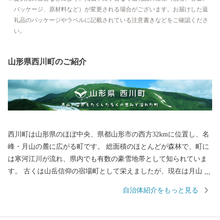
パッケージ、原材料など）が変更される場合がございます。お届けした返
礼品のパッケージやラベルに記載されている注意書きなどをご確認くださ
い。
山形県西川町のご紹介
西川町は山形県のほぼ中央、県都山形市の西方32kmに位置し、名
峰・月山の麓に広がる町です。 総面積のほとんどが森林で、町に
は寒河江川が流れ、県内でも有数の豪雪地帯として知られていま
す。 古くは山岳信仰の宿場町として栄えましたが、現在は月山の
トレッキングや夏スキーが有名です。また、月山の広大なブナ林
自治体紹介をもっと見る
に蓄えられた水を利用し、地ビールや地酒の販売、月山湖大噴水
の打ち上げなど「水にこだわったまちづくり」も展開していま