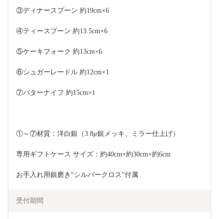
③ディナースプーン 約19cm×6　
④ティースプーン 約13.5cm×6　
⑤ケーキフォーク 約13cm×6　
⑥シュガーレードル 約12cm×1　
⑦バターナイフ 約15cm×1　
①～⑦材質：洋白銀（3.8μ銀メッキ、ミラー仕上げ）
専用ギフトケース サイズ：約40cm×約30cm×約6cm
お手入れ用銀磨き“シルバークロス”付属
受付期間