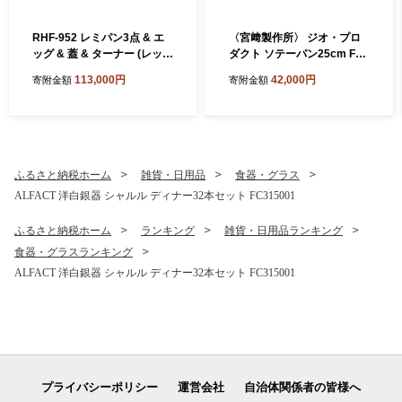
RHF-952 レミパン3点 & エ
〈宮﨑製作所〉 ジオ・プロ
ッグ & 蓋 & ターナー (レッ
ダクト ソテーパン25cm FC0
ド) FC113003
42011 【 フライパン 直火 IH
113,000円
42,000円
寄附金額
寄附金額
対応 鍋 ステンレス 燕三条 燕
燕市 】
ふるさと納税ホーム
雑貨・日用品
食器・グラス
ALFACT 洋白銀器 シャルル ディナー32本セット FC315001
ふるさと納税ホーム
ランキング
雑貨・日用品ランキング
食器・グラスランキング
ALFACT 洋白銀器 シャルル ディナー32本セット FC315001
プライバシーポリシー
運営会社
自治体関係者の皆様へ