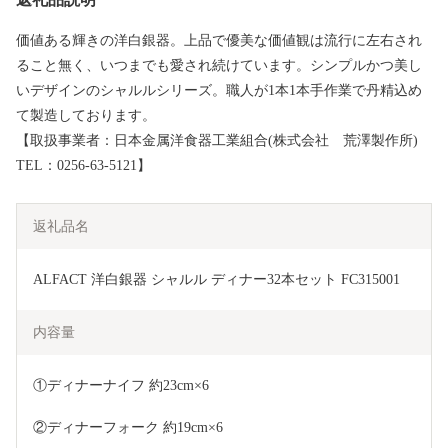
価値ある輝きの洋白銀器。上品で優美な価値観は流行に左右され
ること無く、いつまでも愛され続けています。シンプルかつ美し
いデザインのシャルルシリーズ。職人が1本1本手作業で丹精込め
て製造しております。
【取扱事業者：日本金属洋食器工業組合(株式会社 荒澤製作所)
TEL：0256-63-5121】
返礼品名
ALFACT 洋白銀器 シャルル ディナー32本セット FC315001
内容量
①ディナーナイフ 約23cm×6　
②ディナーフォーク 約19cm×6　