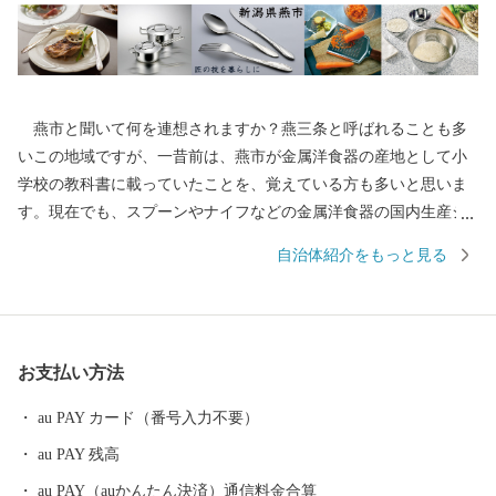
燕市と聞いて何を連想されますか？燕三条と呼ばれることも多
いこの地域ですが、一昔前は、燕市が金属洋食器の産地として小
学校の教科書に載っていたことを、覚えている方も多いと思いま
す。現在でも、スプーンやナイフなどの金属洋食器の国内生産シ
ェアは90％以上を占め、鍋やフライパン、包丁をはじめとした金
自治体紹介をもっと見る
属ハウスウェアは全国生産額の約90%を占める、世界有数の金属
加工の生産地です。 もちろん、その技術は世界を牽引してお
り、なんと、燕産の金属洋食器がノーベル賞授賞式の晩餐会で使
用されています！その他、APECでの各国首脳へのお土産として燕
お支払い方法
市の製品が採用されるなど、燕製品は高い評価を受けています。
燕産の金属洋食器・金属ハウスウェアを使えば、ご家庭での食
au PAY カード（番号入力不要）
事も高級レストランでのディナーに早がわり！ そのほか、伝統
au PAY 残高
工芸品の鎚起銅器、美味しいお米をはじめとした農産物も多数取
りそろえております。燕産品で、日々の生活にアクセントをつけ
au PAY（auかんたん決済）通信料金合算