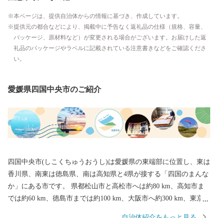
本ページは、提供自治体からの情報に基づき、作成しています。
提供元の都合などにより、掲載中に予告なく返礼品の仕様（規格、容量、
パッケージ、原材料など）が変更される場合がございます。お届けした返
礼品のパッケージやラベルに記載されている注意書きなどをご確認くださ
い。
愛媛県四国中央市のご紹介
四国中央市(しこくちゅうおうし)は愛媛県の東端部に位置し、東は
香川県、南東は徳島県、南は高知県と4県が接する「四国のまんな
か」にある市です。 県都松山市と高松市へは約80 km、高知市ま
では約60 km、徳島市までは約100 km、大阪市へ約300 km、東京都
まで約800 kmの距離にあります。 古くから「お札と切手以外は何
自治体紹介をもっと見る