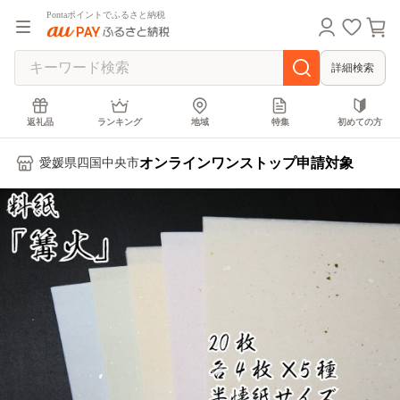
Pontaポイントでふるさと納税
詳細検索
返礼品
ランキング
地域
特集
初めての方
オンラインワンストップ申請対象
愛媛県四国中央市