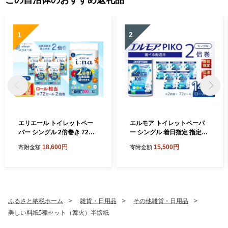
1
2
エリエール トイレットペー
エルモア トイレットペーパ
パー シングル 2倍巻き 72ロ
ー シングル 着日指定 指定日
ール 6パック i:na イーナ 12
配送 72ロール 12R × 6P 2倍
18,600円
15,500円
寄附金額
寄附金額
Ｒ （シングル・100ｍ） × 6
巻き ピュアパルプ100% エ
パック 日用品 消耗品 新生活
ルモアピコ コンパクト収納
備蓄 防災 愛媛県 四国中央市
大容量 長持ち 消耗品 防災 備
蓄 新生活 エコ SDGs 送料無
料 愛媛県 四国中央市
ふるさと納税ホーム
雑貨・日用品
その他雑貨・日用品
美しい料紙5種セット（篝火）半懐紙