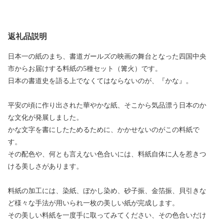
返礼品説明
日本一の紙のまち、書道ガールズの映画の舞台となった四国中央
市からお届けする料紙の5種セット（篝火）です。
日本の書道史を語る上でなくてはならないのが、『かな』。
平安の頃に作り出された華やかな紙、そこから気品漂う日本のか
な文化が発展しました。
かな文字を書にしたためるために、かかせないのがこの料紙で
す。
その配色や、何とも言えない色合いには、料紙自体に人を惹きつ
ける美しさがあります。
料紙の加工には、染紙、ぼかし染め、砂子振、金箔振、貝引きな
ど様々な手法が用いられ一枚の美しい紙が完成します。
その美しい料紙を一度手に取ってみてください、その色合いだけ