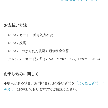
でも揃う」と言われるほど多種多様な紙製品がこの地で現在も生
産されています。 また、紙・パルプ製品分野における自治体別
「製造品出荷額等」で20年連続全国1位となるなど、名実共に「日
本一の紙のまち」です。 【ふるさと納税の対象となる地方団体の
お支払い方法
指定について】 四国中央市は、総務大臣よりふるさと納税の対象
となる地方団体に指定されました。 今後も適正かつ公正な運営に
au PAY カード（番号入力不要）
努めて参りますので、どうか引き続き四国中央市を応援いただき
au PAY 残高
ますようお願い致します。
au PAY（auかんたん決済）通信料金合算
クレジットカード決済（VISA、Master、JCB、Diners、AMEX）
お申し込みに関して
不明点がある場合、お問い合わせの多い質問を
「よくある質問（F
AQ）」
に掲載しておりますのでご確認ください。