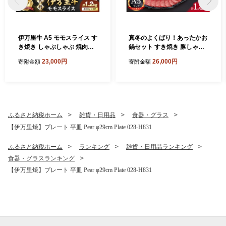
伊万里牛 A5 モモスライス す
真冬のよくばり！あったかお
き焼き しゃぶしゃぶ 焼肉用
鍋セット すき焼き 豚しゃぶ
1.2kg 001-J1850【黒毛和牛
水炊き 006-J197
23,000円
26,000円
寄附金額
寄附金額
国産 牛肉 赤身 薄切り 小分け
A5ランク すきやき 焼肉 BB
Q ギフト 贈答】
ふるさと納税ホーム
雑貨・日用品
食器・グラス
【伊万里焼】プレート 平皿 Pear φ29cm Plate 028-H831
ふるさと納税ホーム
ランキング
雑貨・日用品ランキング
食器・グラスランキング
【伊万里焼】プレート 平皿 Pear φ29cm Plate 028-H831