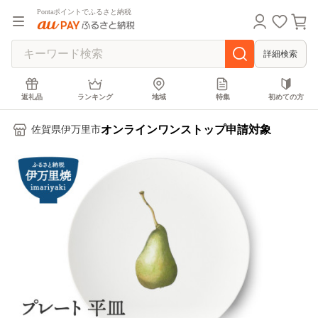
Pontaポイントでふるさと納税
詳細検索
返礼品
ランキング
地域
特集
初めての方
オンラインワンストップ申請対象
佐賀県伊万里市