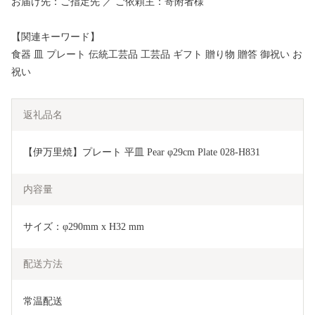
お届け先：ご指定先 ／ ご依頼主：寄附者様
【関連キーワード】
食器 皿 プレート 伝統工芸品 工芸品 ギフト 贈り物 贈答 御祝い お
祝い
返礼品名
【伊万里焼】プレート 平皿 Pear φ29cm Plate 028-H831
内容量
サイズ：φ290mm x H32 mm
配送方法
常温配送