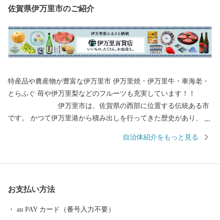
佐賀県伊万里市のご紹介
特産品や農産物が豊富な伊万里市 伊万里焼・伊万里牛・車海老・
とらふぐ 苺や伊万里梨などのフルーツも充実しています！！
伊万里市は、佐賀県の西部に位置する伝統ある市
です。 かつて伊万里港から積み出しを行ってきた歴史があり、伊
万里焼や伊万里牛、伊万里梨は全国的に有名です。 都会のような
自治体紹介をもっと見る
便利さはありませんが、心温かい人が集まり、心にゆとりある生
活を送ることができます。 自然豊かで美味しい特産品がたくさん
ある、伊万里市のふるさと納税をぜひお愉しみください。 ＜個人
情報保護方針について＞ 寄附者様からいただいた個人情報は、伊
お支払い方法
万里市が責任をもって安全に管理・保管し、第三者に譲渡・提供
することはございません。 寄附者様からいただいた個人情報は、
au PAY カード（番号入力不要）
お礼の品の発送やご連絡、いただいたふるさと納税の使い道に関