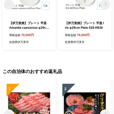
【伊万里焼】プレート 平皿
【伊万里焼】プレート 平皿 I
Amanita caesareus φ29cm
ris φ29cm Plate 028-H836
Plate 028-H835
79,000円
79,000円
寄附金額
寄附金額
佐賀県伊万里市
佐賀県伊万里市
この自治体のおすすめ返礼品
1
2