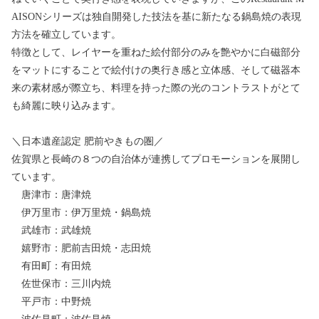
AISONシリーズは独自開発した技法を基に新たなる鍋島焼の表現
方法を確立しています。
特徴として、レイヤーを重ねた絵付部分のみを艶やかに白磁部分
をマットにすることで絵付けの奥行き感と立体感、そして磁器本
来の素材感が際立ち、料理を持った際の光のコントラストがとて
も綺麗に映り込みます。
＼日本遺産認定 肥前やきもの圏／
佐賀県と長崎の８つの自治体が連携してプロモーションを展開し
ています。
唐津市：唐津焼
伊万里市：伊万里焼・鍋島焼
武雄市：武雄焼
嬉野市：肥前吉田焼・志田焼
有田町：有田焼
佐世保市：三川内焼
平戸市：中野焼