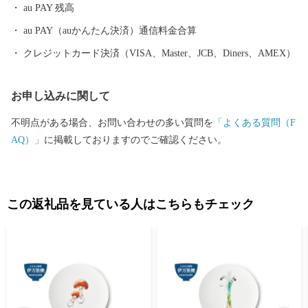
au PAY 残高
する報告、伊万里市が主催・出展するふるさと納税関連イベント
情報の提供、伊万里市のふるさと納税に関する情報提供のため、
au PAY（auかんたん決済）通信料金合算
使用させていただきます。 また、情報の提供手段としては、電子
クレジットカード決済（VISA、Master、JCB、Diners、AMEX）
メールの配信やパンフレット等の郵送をさせていただく場合がご
ざいます。 ご不明な点がございましたらご連絡ください。 【伊万
お申し込みに関して
里市ふるさと納税サポート室】 電話：0955-58-9930 ＦＡＸ：050-3
606-3441 メール：support@furusato-imari.jp ※伊万里市はふるさと
不明点がある場合、お問い合わせの多い質問を
「よくある質問（F
納税のサポート室業務と、ワンストップ特例申請受付業務を外部
AQ）」
に掲載しておりますのでご確認ください。
へ委託しております。
この返礼品を見ている人はこちらもチェック