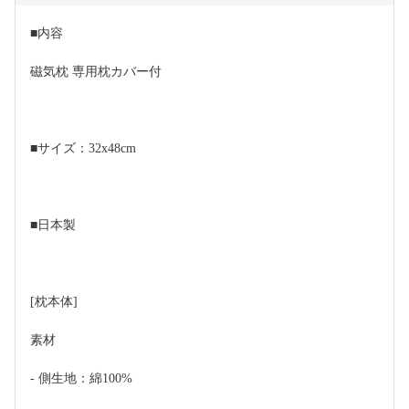
■内容
磁気枕 専用枕カバー付
■サイズ：32x48cm
■日本製
[枕本体]
素材
- 側生地：綿100%