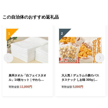
この自治体のおすすめ返礼品
1
2
泉州タオル「白フェイスタオ
大人気！デュラム小麦のパス
ル」14枚セット｜やわらか
タスナック しお味 300g (約5
フェイスタオル セット 吸水
4個装) | お菓子 スナック菓子
11,000円
5,000円
寄附金額
寄附金額
性 普段使い 泉州タオル [381
個包装 パスタ スナック 塩味
0]
しお味 おやつ おつまみ 晩酌
おかし スナック菓子 詰め合
わせ[4641]