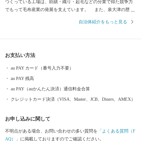
つくっている工場は、紡績・織り・起毛などの分業で得た競争力
でもって毛布産業の発展を支えています。 また、泉大津の歴史
は古く、奈良時代には府中におかれた国の役所の外港として栄え
自治体紹介をもっと見る
ていました。交通の要として人の往来も多く、随筆や紀行の中に
も、「小津の泊」「小津の浦なる岸の松原」「大津の浦」の名で
登場する名勝の地です。 昭和17年4月1日に市制を施行、泉大津
市と改称。大阪府の南部に位置し、北部・東部は高石市と和泉
お支払い方法
市、南部は大津川を境として泉北郡忠岡町と隣接しています。西
北部は大阪湾に面し、はるかに六甲山、淡路島を望むことができ
au PAY カード（番号入力不要）
ます。市内全域がほぼ平坦で、市街化区域になっています。
au PAY 残高
au PAY（auかんたん決済）通信料金合算
クレジットカード決済（VISA、Master、JCB、Diners、AMEX）
お申し込みに関して
不明点がある場合、お問い合わせの多い質問を
「よくある質問（F
AQ）」
に掲載しておりますのでご確認ください。