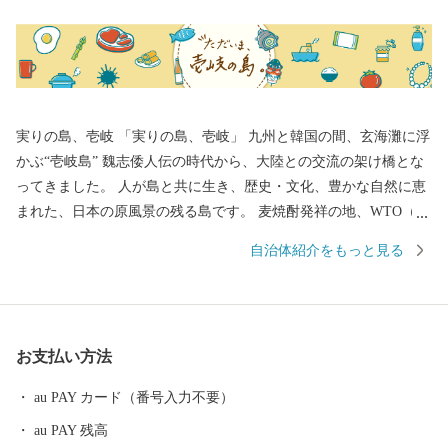
実りの島、壱岐 「実りの島、壱岐」 九州と韓国の間、玄海灘に浮
かぶ“壱岐島” 魏志倭人伝の時代から、大陸との交流の架け橋とな
ってきました。 人が島と共に生き、歴史・文化、豊かな自然に恵
まれた、日本の原風景の残る島です。 麦焼酎発祥の地、WTO（世
界貿易機関）から地理的表示認定を受けた「壱岐焼酎」。 壱岐
自治体紹介をもっと見る
牛、ウニ、海産物など、豊饒な自然が育むS級食材。 国特別史跡
「原の辻遺跡」大小1,000の神社・仏閣、多くのパワースポット。
白砂青松、美しいエメラルドグリーンの海。 住む人に、訪れる人
に様々な“実り”をもたらします。
お支払い方法
au PAY カード（番号入力不要）
au PAY 残高