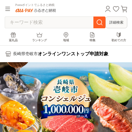
Pontaポイントでふるさと納税
詳細検索
返礼品
ランキング
地域
特集
初めての方
オンラインワンストップ申請対象
長崎県壱岐市