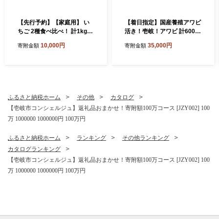
【先行予約】【家庭用】 い
【着日指定】国産養殖アワビ
ちご 2種食べ比べ！ 計1kg
活き！壱岐！アワビ 計600g
（ゆめのか・恋みのり） 【2
（約200g×3枚）《壱岐市》
10,000円
35,000円
寄附金額
寄附金額
027年2月以降順次発送】
【住吉水産】アワビ 鮑 養殖
《壱岐市》【蒼花】[JEO00
貝 海産物 魚介 魚貝 産地直送
2]
お刺身 冷蔵発送 [JDQ010]
ふるさと納税ホーム
その他
カタログ
【壱岐市コンシェルジュ】返礼品おまかせ！寄附額100万コース [JZY002] 100
万 1000000 1000000円 100万円
ふるさと納税ホーム
ランキング
その他ランキング
カタログランキング
【壱岐市コンシェルジュ】返礼品おまかせ！寄附額100万コース [JZY002] 100
万 1000000 1000000円 100万円