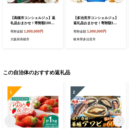
【高槻市コンシェルジュ】返
【多治見市コンシェルジュ】
礼品おまかせ！寄附額100万
返礼品おまかせ！寄附額100
円コース 1000000円 チョコ
万円分コース [TDA002]
1,000,000円
1,000,000円
寄附金額
寄附金額
日用品 マッサージ 詰め合わ
せ プレゼント 内祝い お返し
大阪府高槻市
岐阜県多治見市
ギフト グルメ 食品 お取り寄
せ おつまみ 高級 [AOZZ019]
この自治体のおすすめ返礼品
1
2